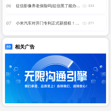
征信影像养老保险吗|征信黑了能办社
06
334
保吗|养征信|债务重组
小米汽车对开门专利正式获授权！可
07
271
降低风噪和防尘
相关广告