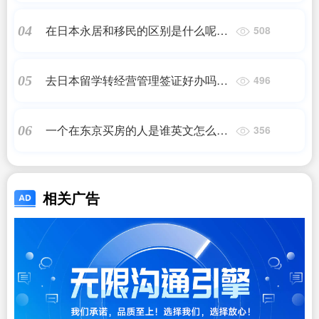
吃喝玩乐)
在日本永居和移民的区别是什么呢英
04
508
语_日本绿卡和永居有什么区别?只需
一文告诉你答案!-洲_日本移民,希腊移
去日本留学转经营管理签证好办吗现
05
496
民,美国移民
在,移民日本要花多少钱?过来人给你
详细讲解! - 知乎,日本移民
一个在东京买房的人是谁英文怎么写
06
356
的|日本东京居民13年可买房,日本的
房价怎么样?
相关广告