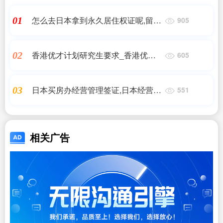
怎么去日本拿到永久居住权证呢,留学
01
905
生如何获得日本的永久居住权,日本移
民_问答
香港优才计划研究生要求_香港优才
02
605
计划是什么?2024申请条件详解+评分
细则_香港移民
日本买房办经营管理签证,日本经营管
03
551
理签证条件,想去日本工作生活学习必
读!,日本移民
相关广告