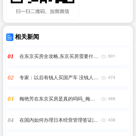
相关新闻
在东京买房全攻略,东京买房需要什么
01
501
条件
专家：以后有钱人买国产车 没钱人才
02
474
买进口车
梅艳芳在东京买房是真的吗吗_梅艳
03
468
芳最爱的那个男人是谁
在国内如何办理日本经营管理签证|日
04
438
本移民经营管理签证申请攻略|日本移
民_问答