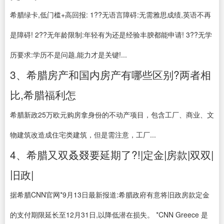
希腊绿卡,低门槛+高回报: 1??无语言障碍:无需雅思成绩,英语不再
是障碍! 2??无年龄限制:年轻有为还是经验丰腴都能申请! 3??无学
历要求:学历不是问题,能力才是关键!...
3、希腊房产和国内房产有哪些区别?两者相
比,希腊福利怎
希腊新政25万欧元购房拿身份的不动产项目，包含工厂、商业、文
物建筑改造成住宅类建筑，但是需注意，工厂...
4、希腊又双叒叕要延期了?!|定金|房款|双双|
旧政|
据希腊CNN官网*9月13日最新报道:希腊政府有意将旧政房款定金
的支付期限延长至12月31日,以降低潜在损失。 *CNN Greece 是