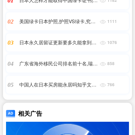
日本人怎样才能取得中国绿卡证书|外
01
国人想办理中国绿卡需要哪些条件?|
日本移民,日本投资移民,日本房产投
美国绿卡日本护照,护照VS绿卡,究竟
02
1111
资_问答
哪个更适合你?,日本房产投资,日本移
民_问答
日本永久居留证更新要多久能拿到_
03
1076
日本绿卡最短一年就能拿到了!留学/
入职/高度人才各..._日本移民,日本投
广东省海外移民公司排名前十名,瑞得
04
858
资移民_问答
福出国公司介绍,上海移民机构
中国人在日本买房能永居吗知乎文章
05
766
怎么写|中国人在日本买房子能住多
久?|日本移民_问答
相关广告