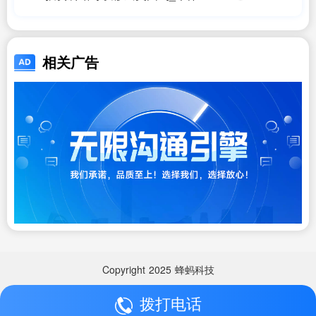
户(开餐馆10年)能办美国签证吗_美国
移民
相关广告
Copyright
2025
蜂蚂科技
拨打电话
Copyright
2025
蜂蚂科技