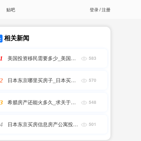
贴吧
登录
/
注册
相关新闻
美国投资移民需要多少_美国投
1
583
资移民需要多少资金你知道吗_
美国移民
日本东京哪里买房子_日本买房
2
570
要多少钱?
希腊房产还能火多久_求关于猫
3
548
的所有文章全文_希腊移民
日本东京买房信息房产公寓投资
4
501
类|太空舱民宿房屋