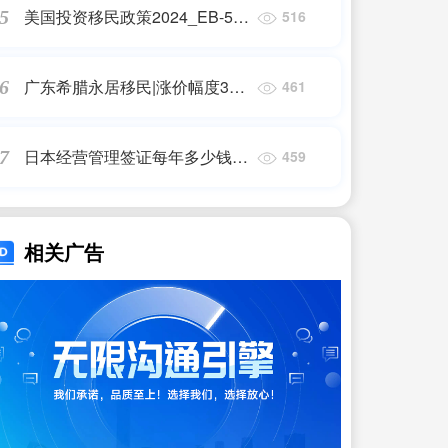
美国投资移民政策2024_EB-5项
5
516
资移民_问答
目:2024全新政策,解锁美国移民
投资新_香港优才,香港移民
广东希腊永居移民|涨价幅度3倍
6
461
+!希腊移民,究竟适合哪些人?|希
腊永居移民
日本经营管理签证每年多少钱
7
459
_【2024最新版】最全日本签证
办理流程,看完这篇就_日本移民
相关广告