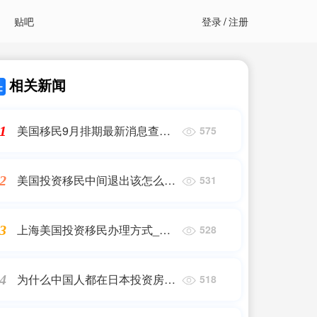
贴吧
登录
/
注册
相关新闻
美国移民9月排期最新消息查询,
1
575
如何查询美国移民局排期,美国
移民
美国投资移民中间退出该怎么处
2
531
理,申请美国移民因为排期太长
现在不想移民了能退回投资款
上海美国投资移民办理方式_美
3
528
吗?,香港移民
国绿卡丨花钱少,速度快的移民
方式有吗?【全攻略】_美国移民
为什么中国人都在日本投资房产
4
518
呢视频|为什么中国投资者扎堆
投资日本房产?|日本移民|日本投