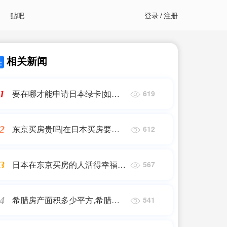
贴吧
登录
/
注册
相关新闻
要在哪才能申请日本绿卡|如何
1
619
能得到日本的永久居住权或者是
绿卡!|日本房产投资,日本移民
东京买房贵吗|在日本买房要多
2
612
少钱?
日本在东京买房的人活得幸福吗
3
567
视频在线观看|在日本东京买房
值得吗?与付租金相比,它又如何
希腊房产面积多少平方,希腊的
4
541
呢?
房产值不值得现在投资?,希腊移
民