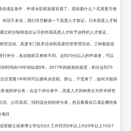
只要你满足条件，申请永驻权就更容易了。意味着什么？买房更方便
。闲话不多说，我们详尽解读一下高度人才签证。日本高度人才制
想通过积分制筛选出认可的外国高度人才给予这样的人才签证。
术研究活动、高度专门技术活动和高度经营管理活动。三种都是依
进行评分，各自细则又稍有不同。达到70分以上的申请者，可以
的时间由10年缩短成5年。2017年的政策的放宽：积分达到70
??仅仅需要1年时间可以拥有永驻权。那么，干货来了，如何才能得
下法务省的评分表：在这个评分表中，高度人才的种类分为学术研究
职员、公司高层。找到适合你的评分表，然后看看自己满足哪些条
分项目
业双硕士或者博士学位5分2.工作经历3年以上5分5年以上10分7