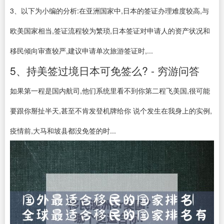
3、以下为小编的分析:在亚洲国家中,日本的签证办理难度较高,与
欧美国家相当,签证流程较为繁琐,日本签证对申请人的资产状况和
移民倾向审查较严,建议申请单次旅游签证时,...
5、持美签过境日本可免签么? - 穷游问答
如果第一程是国内航司,他们系统里看不到你第二程飞美国,很可能
要跟你掰扯半天,甚至不肯发登机牌给你 说个发生在我身上的实例,
疫情前,大马和坡县都没免签的时...