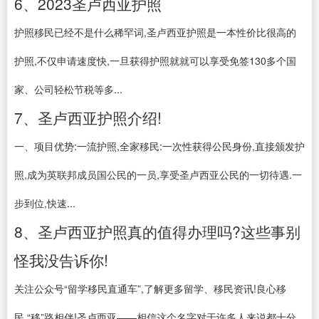
6、2023圣卢西亚护照
护照移民已经不是什么稀罕词,圣卢西亚护照是一本性价比很高的
护照,不仅申请速度快,一旦获得护照就就可以享受免签130多个国
家、公司轻松节税等多...
7、圣卢西亚护照介绍!
一、项目优势:一流护照,全家移民:一次性获得公民身份,直接颁发护
照,成为英联邦成员国公民的一员,享受圣卢西亚公民的一切待遇.一
步到位,快速...
8、圣卢西亚护照真的值得办理吗?这些事别
怪我没告诉你!
关注公众号“留学移民直通车”,了解更多留学、移民资讯!良心移
民,“移”路相伴!圣卢西亚——相信这个名字对于许多人来说都十分