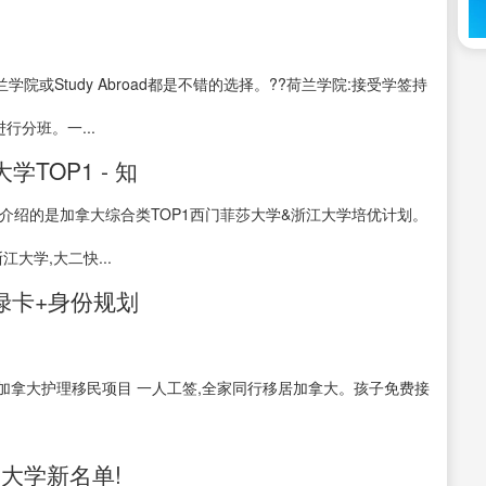
学院或Study Abroad都是不错的选择。??荷兰学院:接受学签持
行分班。一...
TOP1 - 知
介绍的是加拿大综合类TOP1西门菲莎大学&浙江大学培优计划。
大学,大二快...
“绿卡+身份规划
B类加拿大护理移民项目 一人工签,全家同行移居加拿大。孩子免费接
0大学新名单!_