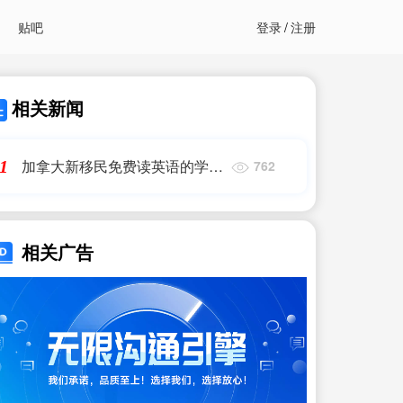
贴吧
登录
/
注册
相关新闻
加拿大新移民免费读英语的学校
1
762
排名|加拿大“最便宜”大学排行榜
出炉,前三甲居然还有多伦|推荐
移民机构
相关广告