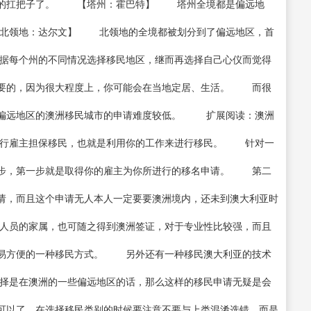
里的扛把子了。 【塔州：霍巴特】 塔州全境都是偏远地
北领地：达尔文】 北领地的全境都被划分到了偏远地区，首
据每个州的不同情况选择移民地区，继而再选择自己心仪而觉得
重要的，因为很大程度上，你可能会在当地定居、生活。 而很
，偏远地区的澳洲移民城市的申请难度较低。 扩展阅读：澳洲
行雇主担保移民，也就是利用你的工作来进行移民。 针对一
两步，第一步就是取得你的雇主为你所进行的移名申请。 第二
请，而且这个申请无人本人一定要要澳洲境内，还未到澳大利亚时
人员的家属，也可随之得到澳洲签证，对于专业性比较强，而且
简易方便的一种移民方式。 另外还有一种移民澳大利亚的技术
择是在澳洲的一些偏远地区的话，那么这样的移民申请无疑是会
可以了，在选择移民类别的时候要注意不要与上类混淆选错，而是