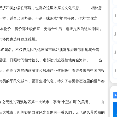
的经济和美妙居住环境，也喜欢这里浓厚的文化气息。 相比悉
1
样，适合步调坚决、不是一味追求“快”的移民。作为“文化之
尔本物价、房价都比较便宜，更适合生活。也正是因为这些原因，
1
新州的移民也选择移居维州。
城”闻名。不仅仅是因为这座城市毗邻澳洲旅游度假胜地黄金海
1
候温暖、日照时间相对较长，毗邻澳洲旅游胜地黄金海岸。 当
1
达。但高度发展的旅游业和房地产业依旧吸引着许多来自中国的投
简易的平民化城市，更富生活气息，待久了会更眷恋这里的慢节奏
当之无愧的西澳地区第一大城市，享有“小型加州”的美誉。 由
三大城市，但美妙的自然风光又别有一番风韵：无论是风景秀丽的