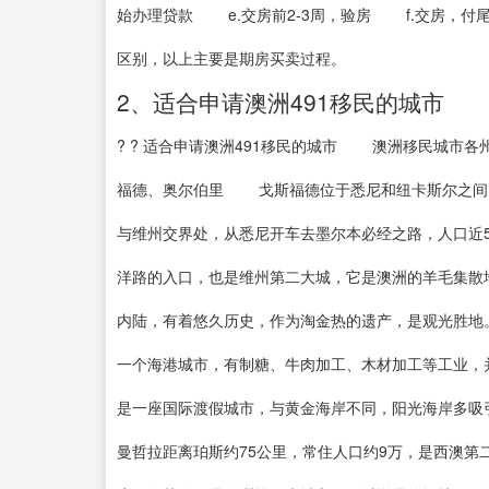
始办理贷款 e.交房前2-3周，验房 f.交房，
区别，以上主要是期房买卖过程。
2、适合申请澳洲491移民的城市
? ? 适合申请澳洲491移民的城市 澳洲移民城
福德、奥尔伯里 戈斯福德位于悉尼和纽卡斯尔之间
与维州交界处，从悉尼开车去墨尔本必经之路，人
洋路的入口，也是维州第二大城，它是澳洲的羊毛集
内陆，有着悠久历史，作为淘金热的遗产，是观光
一个海港城市，有制糖、牛肉加工、木材加工等工业
是一座国际渡假城市，与黄金海岸不同，阳光海岸
曼哲拉距离珀斯约75公里，常住人口约9万，是西澳