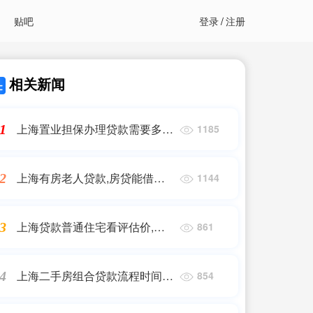
贴吧
登录
/
注册
相关新闻
上海置业担保办理贷款需要多
1
1185
久,带押过户上海2007年开始就
已经有了!
上海有房老人贷款,房贷能借到
2
1144
80岁?上海的情况如何?
上海贷款普通住宅看评估价,上
3
861
海中介称收到房贷新标准:合同
价、核验价、银行评估价取最低
上海二手房组合贷款流程时间,
4
854
上海2023年，全方位购房政策!