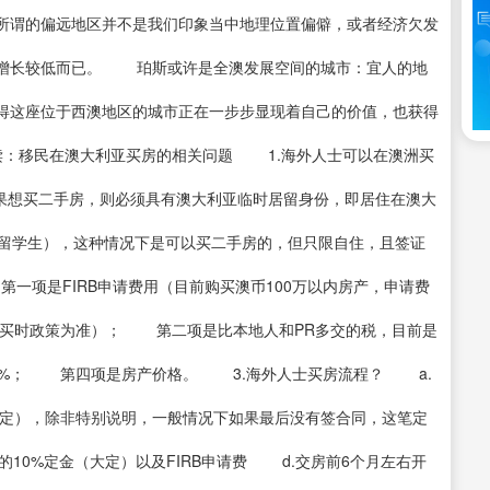
所谓的偏远地区并不是我们印象当中地理位置偏僻，或者经济欠发
口增长较低而已。 珀斯或许是全澳发展空间的城市：宜人的地
得这座位于西澳地区的城市正在一步步显现着自己的价值，也获得
：移民在澳大利亚买房的相关问题 1.海外人士可以在澳洲买
果想买二手房，则必须具有澳大利亚临时居留身份，即居住在澳大
如留学生），这种情况下是可以买二手房的，但只限自住，且签证
项是FIRB申请费用（目前购买澳币100万以内房产，申请费
以购买时政策为准）； 第二项是比本地人和PR多交的税，目前是
5%； 第四项是房产价格。 3.海外人士买房流程？ a.
小定），除非特别说明，一般情况下如果最后没有签合同，这笔定
10%定金（大定）以及FIRB申请费 d.交房前6个月左右开