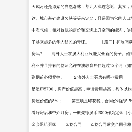
天鹅河还是原始的自然森林，都让人流连忘返。其实，
达、城市基础建设欠缺等等来定义，只是因为它的人
中海气候，相对较低的房价和充满上升空间的经济，使
了越来越多的华人移民的青睐。 【篇二】扩展阅读
房吗? 海外人士在澳大利亚只能买全新的房子。如
利亚并且持有的签证允许在澳教育居住超过12个月（
到期前必须卖掉。 2.海外人士买房有哪些费用 第一
是澳币5700，房产价值越高，申请费用越高，具体
房屋价值的8%； 第三项是印花税，合同价格的5.
看好房后和中介订房，一般先缴澳币2000作为定金（
金会退给买家 b.签合同 c.签合同后交合同价格的