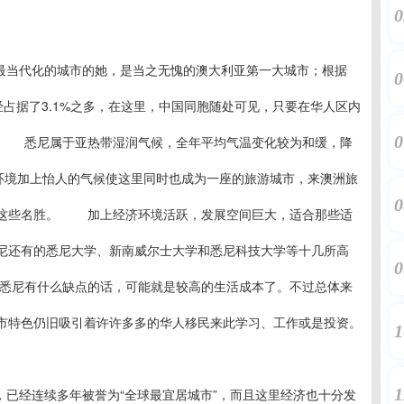
0
最当代化的城市的她，是当之无愧的澳大利亚第一大城市；根据
0
经占据了3.1%之多，在这里，中国同胞随处可见，只要在华人区内
0
。 悉尼属于亚热带湿润气候，全年平均气温变化较为和缓，降
史环境加上怡人的气候使这里同时也成为一座的旅游城市，来澳洲旅
0
桥这些名胜。 加上经济环境活跃，发展空间巨大，适合那些适
尼还有的悉尼大学、新南威尔士大学和悉尼科技大学等十几所高
0
悉尼有什么缺点的话，可能就是较高的生活成本了。不过总体来
市特色仍旧吸引着许许多多的华人移民来此学习、工作或是投资。
1
1
已经连续多年被誉为“全球最宜居城市”，而且这里经济也十分发