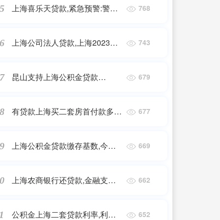
上海喜乐天贷款,紧急预警:警惕
5
768
APP贷款诈骗
上海公司法人贷款,上海2023年
6
743
企业贷款平均利率降至3.59%，
12月房地产贷款增量居前
昆山支持上海公积金贷款
7
679
吗,2023年太仓、昆山最新最全
的购房落户政策#昆山房产#太仓
有贷款上海买二套房首付款多
8
677
房贷
少,上海崇明区二套房首付多少?
应该注意什么
上海公积金贷款缴存基数,今起
9
669
实施!上海公积金贷款额度有变
化，支持这类家庭→
上海农商银行还贷款,金融支
0
662
持，全力以“复”上海农商银行出
台18条方案全力护航复工复产
公积金上海二套贷款利率,利率
1
652