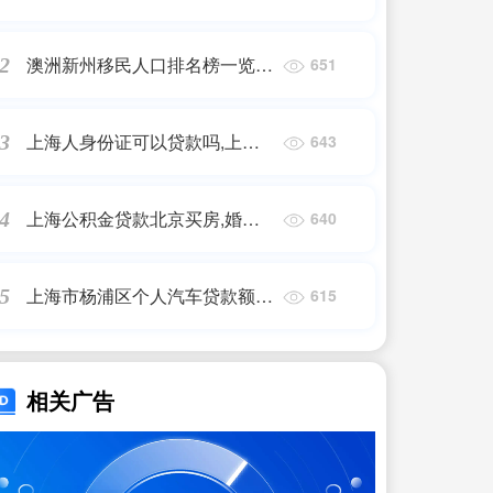
倒挂 经营贷置换房贷的诱惑与
风险
澳洲新州移民人口排名榜一览表
2
651
(适合申请澳洲491移民的城市)
移民公司
上海人身份证可以贷款吗,上海
3
643
企业贷款申请条件?
上海公积金贷款北京买房,婚姻
4
640
登记“跨省通办”试点增至21个省
份，这五个问题需要了解
上海市杨浦区个人汽车贷款额度
5
615
高,上海二手房“三价就低”松动:涉
税评估价上涨，房贷额度相应提
高
相关广告