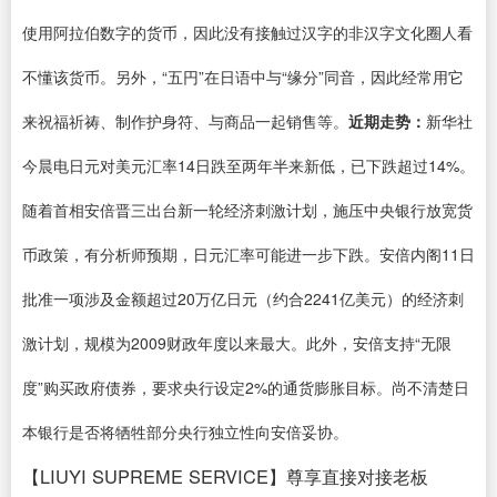
使用阿拉伯数字的货币，因此没有接触过汉字的非汉字文化圈人看
不懂该货币。另外，“五円”在日语中与“缘分”同音，因此经常用它
来祝福祈祷、制作护身符、与商品一起销售等。
近期走势：
新华社
今晨电日元对美元汇率14日跌至两年半来新低，已下跌超过14%。
随着首相安倍晋三出台新一轮经济刺激计划，施压中央银行放宽货
币政策，有分析师预期，日元汇率可能进一步下跌。安倍内阁11日
批准一项涉及金额超过20万亿日元（约合2241亿美元）的经济刺
激计划，规模为2009财政年度以来最大。此外，安倍支持“无限
度”购买政府债券，要求央行设定2%的通货膨胀目标。尚不清楚日
本银行是否将牺牲部分央行独立性向安倍妥协。
【LIUYI SUPREME SERVICE】尊享直接对接老板