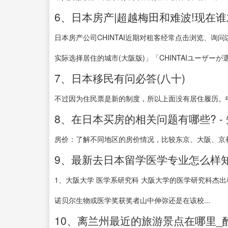
6、日本房产|超越梅田和难波!现在
日本房产公司CHINTAI近期对租客经常点击浏览、询
实际选择居住的城市(大阪版)」「CHINTAIユーザーが選
7、日本移民有问必答(八十)
不过因为住民票是新的制度，所以上面没有居住履历。申
8、在日本买房的相关问题有哪些? -
房价：了解不同地区的房价情况，比较东京、大阪、京都
9、最新去日本留学医学专业怎么样
1、大阪大学 医学系研究科 大阪大学的医学研究科杰出
诺贝尔生物或医学奖获奖者山中伸弥还是在该校...
10、离兰州最近的旅游景点在哪里_