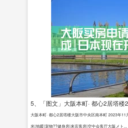
5、「图文」大阪本町· 都心2居塔楼2
大阪本町· 都心2居塔楼大阪市中央区南本町 2023年11月建 
米|地暖|宠物??健身房|来宾客房|空中会客厅大阪メト...