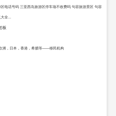
区电话号码 三亚西岛旅游区停车场不收费吗 句容旅游景区 句容
全...
接老板
欧洲，日本，香港，希腊等——移民机构