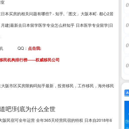
3室
0
s：在日本买房的相关问题有哪些? - 知乎,「图文」大阪本町· 都心2居
0
11月建|最新去日本留学医学专业怎么样知乎 日本医学专业留学|日
梅
0
机
QQ：
点击我:
移民机构排行榜——权威移民公司
0
注大阪市区买房限购吗知乎最新，投资移民，工作移民，海外移民
道吧!到底为什么全世
阪民宿可全年运营 全年365天经营民宿的特权 日本自2018年6