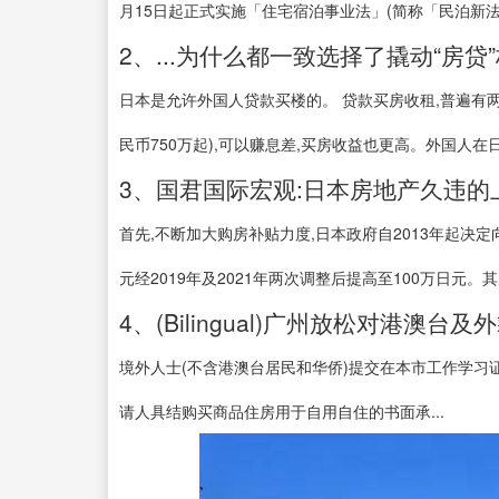
月15日起正式实施「住宅宿泊事业法」(简称「民泊新法」)
2、...为什么都一致选择了撬动“房贷”
日本是允许外国人贷款买楼的。 贷款买房收租,普遍有两
民币750万起),可以赚息差,买房收益也更高。外国人在日
3、国君国际宏观:日本房地产久违的
首先,不断加大购房补贴力度,日本政府自2013年起决
元经2019年及2021年两次调整后提高至100万日元。其
4、(Bilingual)广州放松对港澳台
境外人士(不含港澳台居民和华侨)提交在本市工作学习
请人具结购买商品住房用于自用自住的书面承...