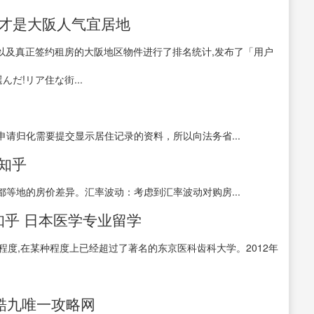
谁才是大阪人气宜居地
问以及真正签约租房的大阪地区物件进行了排名统计,发布了「用户
んだ!リア住な街...
请归化需要提交显示居住记录的资料，所以向法务省...
 知乎
等地的房价差异。汇率波动：考虑到汇率波动对购房...
知乎 日本医学专业留学
程度,在某种程度上已经超过了著名的东京医科齿科大学。2012年
酷九唯一攻略网