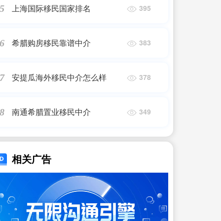
上海国际移民国家排名
5
395
希腊购房移民靠谱中介
6
383
安提瓜海外移民中介怎么样
7
378
南通希腊置业移民中介
8
349
相关广告