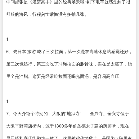
中间那张是《灌篮高手》里的经典场景哦~刚下电车就感觉到了很
舒服的海风，行程匆忙后悔没有多拍几张。
1
6、去日本 旅游 吃了三次拉面，第一次是在高速休息站感觉还好，
第二次也还行，第三次吃了冲绳拉面的豚骨味，实在是太腻了，汤
里全是油脂。这要是经常吃拉面还喝光面汤，是容易高血压
1
7、今天介绍个特别的，大阪的“地狱寺”——全兴寺。全兴寺位于
大阪平野商店街内，源于1300多年前圣德太子建的药师堂，现在
早已经和商店街融为一体了。这里被称作地狱寺，是因为寺院里有