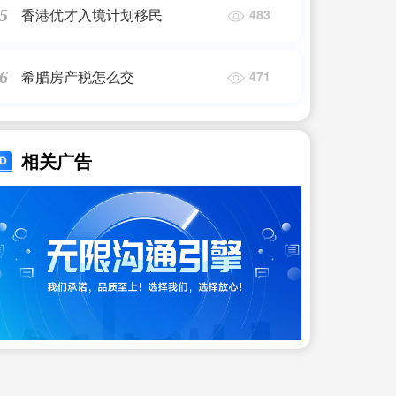
香港优才入境计划移民
5
483
希腊房产税怎么交
6
471
相关广告