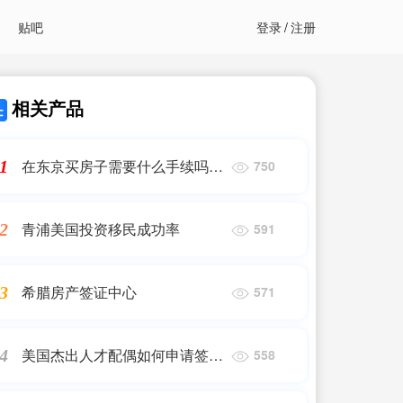
贴吧
登录
/
注册
相关产品
在东京买房子需要什么手续吗现
1
750
在
青浦美国投资移民成功率
2
591
希腊房产签证中心
3
571
美国杰出人才配偶如何申请签证
4
558
流程图片大全