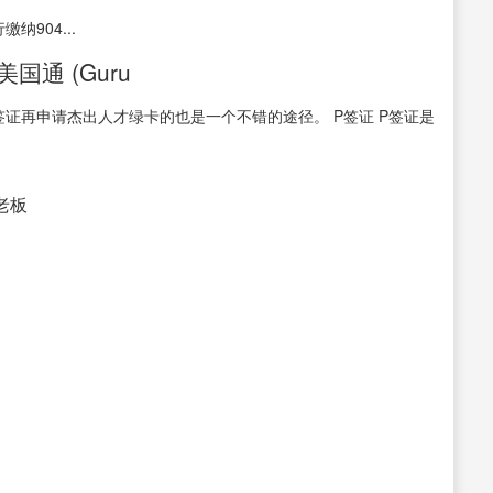
纳904...
国通 (Guru
签证再申请杰出人才绿卡的也是一个不错的途径。 P签证 P签证是
接老板