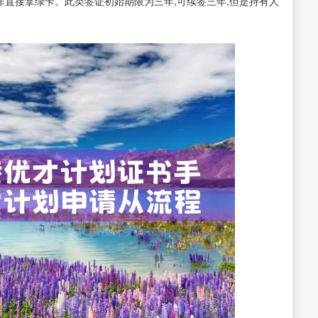
而非直接拿绿卡。此类签证初始期限为三年,可续签三年,但是持有人