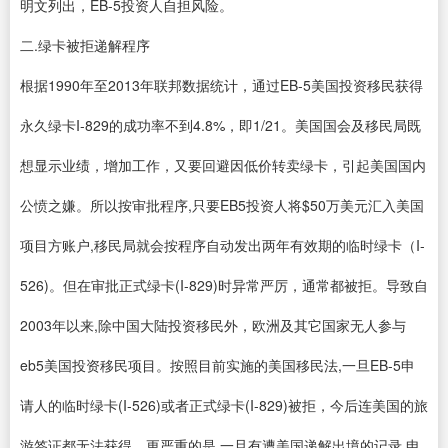
明文列出，EB-5投资人自担风险。
二.绿卡被拒递解程序
根据1990年至2013年联邦数据统计，通过EB-5美国投资移民获得
永久绿卡I-829的成功率不到4.8%，即1/21。美国国会及移民局既
想显示业绩，增加工作，又要回避因低价转卖绿卡，引起美国国内
公愤之嫌。所以按审批程序,只要EB5投资人将$50万美元汇入美国
项目方账户,移民局就会按程序自动发出两年有效期的临时绿卡（I-
526)。但在审批正式绿卡(I-829)时异常严厉，通常都被拒。导致自
2003年以来,除中国大陆投资移民外，欧洲及其它国家无人参与
eb5美国投资移民项目。按照目前实施的美国移民法,一旦EB-5申
请人的临时绿卡(I-526)或者正式绿卡(I-829)被拒，今后连美国的旅
游签证都无法获得。更严重的是,一旦有遭美国递解出境的记录,申