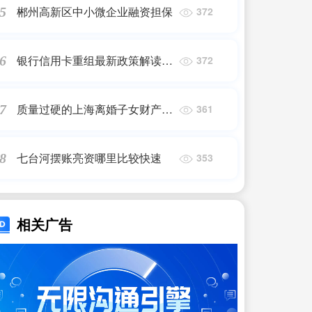
郴州高新区中小微企业融资担保
5
372
银行信用卡重组最新政策解读视
6
372
频全文
质量过硬的上海离婚子女财产分
7
361
割
七台河摆账亮资哪里比较快速
8
353
相关广告