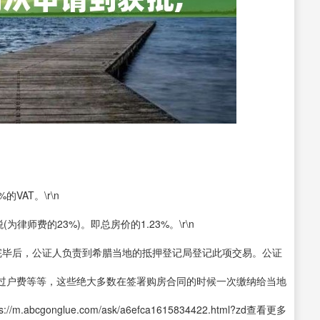
VAT。\r\n
律师费的23%)。即总房价的1.23%。\r\n
完毕后，公证人负责到希腊当地的抵押登记局登记此项交易。公证
过户费等等，这些绝大多数在签署购房合同的时候一次缴纳给当地
cgonglue.com/ask/a6efca1615834422.html?zd查看更多