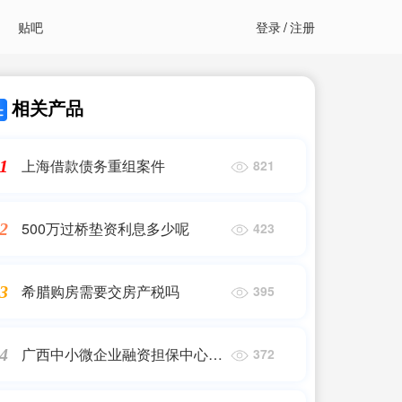
贴吧
登录
/
注册
相关产品
上海借款债务重组案件
1
821
500万过桥垫资利息多少呢
2
423
希腊购房需要交房产税吗
3
395
广西中小微企业融资担保中心招
4
372
聘公告