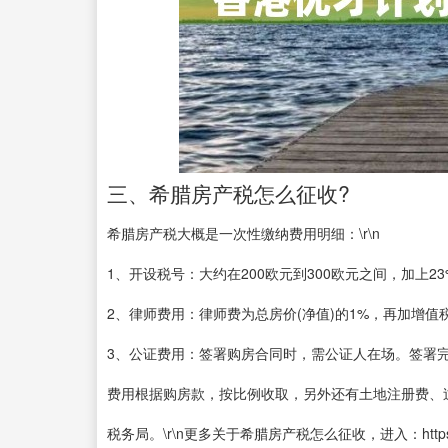
三、希腊房产税怎么征收?
希腊房产税大概是一次性缴纳费用明细：\r\n
1、开设税号：大约在200欧元到300欧元之间，加上23%的
2、律师费用：律师费为总房价(净值)的1%，再加增值税(为
3、公证费用：签署购房合同时，需公证人在场。签署
费用根据购房款，按比例收取，另外还有土地注册费、
税务局。\r\n更多关于希腊房产税怎么征收，进入：https://m.ab