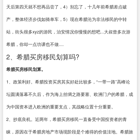
天后第四天就不想再品尝了，4）别忘了，十几年前希腊差点破
产，整体经济步伐如骑单车，5）现在希腊沦为非法移民的中转
站，街头很多xyz的游民，治安情况你慢慢的想吧...大叔曾多次游
希腊，你却一点功课也不做....
2、希腊买房移民划算吗?
希腊买房移民划算。
1、政策利好。希腊投资买房其实好处比较多，“一带一路”高峰论
坛圆满落幕不久后，作为海上丝绸之路要塞、欧洲门户的希腊，成
为中国资本进入欧洲的重要支点，其战略位置十分重要。
2、抄底良机。近两年，希腊买房移民一直备受中国投资者的青
睐，原因在于希腊房地产市场现阶段是个难得的价值洼地。希腊旅