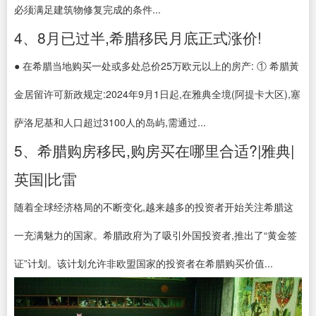
必须满足建筑物修复完成的条件...
4、8月已过半,希腊移民月底正式涨价!
● 在希腊当地购买一处或多处总价25万欧元以上的房产: ① 希腊黃
金居留许可新政规定:2024年9月1日起,在雅典全境(阿提卡大区),塞
萨洛尼基和人口超过3100人的岛屿,需通过...
5、希腊购房移民,购房买在哪里合适?|雅典|
英国|比雷
随着全球经济格局的不断变化,越来越多的投资者开始关注希腊这
一充满魅力的国家。希腊政府为了吸引外国投资者,推出了“黄金签
证”计划。该计划允许非欧盟国家的投资者在希腊购买价值...