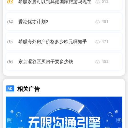
希腊永居可以到其他国家旅游吗现在
03
512
香港优才计划2
04
481
希腊海外房产价格多少欧元啊知乎
05
471
东京涩谷区买房子要多少钱
06
452
相关广告