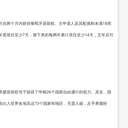
可在两个月内获得葡萄牙居留权。主申请人及其配偶和未满18周
年需居住至少7天，接下来的每两年累计居住至少14天，五年后可
希腊居留权等于获得了申根26个国家自由通行的权力。其实，国
由出入世界各地高达73个国家和地区，无需入籍，左手希腊粉