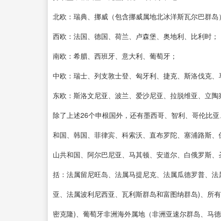
北欧：瑞典、挪威（包含挪威属地北冰洋斯瓦尔巴群岛
西欧：法国、德国、荷兰、卢森堡、奥地利、比利时；
南欧：希腊、西班牙、意大利、葡萄牙；
中欧：瑞士、列支敦士登、匈牙利、捷克、斯洛伐克、
东欧：斯洛文尼亚、波兰、爱沙尼亚、拉脱维亚、立陶
除了上述26个申根国外，还有墨西哥、智利、哥伦比
和国、韩国、菲律宾、科索沃、直布罗陀、塞浦路斯、
山共和国、阿尔巴尼亚、马其顿、安道尔、白俄罗斯、
括：法属留尼旺岛、法属马提尼克、法属瓜德罗普、法
亚、法属波利尼西亚、瓦利斯群岛和富图纳群岛)、所
密克隆)、葡萄牙非洲海外属地（非洲亚速尔群岛、马