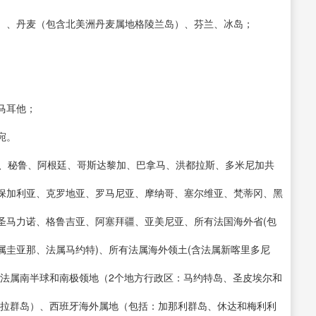
）、丹麦（包含北美洲丹麦属地格陵兰岛）、芬兰、冰岛；
马耳他；
宛。
亚、秘鲁、阿根廷、哥斯达黎加、巴拿马、洪都拉斯、多米尼加共
保加利亚、克罗地亚、罗马尼亚、摩纳哥、塞尔维亚、梵蒂冈、黑
圣马力诺、格鲁吉亚、阿塞拜疆、亚美尼亚、所有法国海外省(包
属圭亚那、法属马约特)、所有法属海外领土(含法属新喀里多尼
有法属南半球和南极领地（2个地方行政区：马约特岛、圣皮埃尔和
德拉群岛）、西班牙海外属地（包括：加那利群岛、休达和梅利利