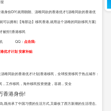
3室
s：香港身份DIY,就用朗朗、汤唯同款的香港优才!|汤唯同款的香港优
B你就可以拥有|【海那边】移民香港,就用这个汤唯的同款移民方案|
才被拒!|香港移民
机
QQ：
点击我:
香港优才计划 安家补贴
注汤唯同款的香港优才计划|香港移民，全球投资移民于热点城市：
民，工作移民，海外移民投资便捷，容易，安全
万香港身份!
岛,既传承了中国习惯的生活方式,又吸收了西方新潮的生活理念,