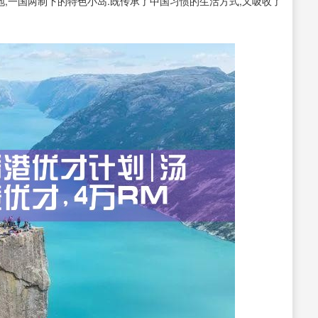
地,一国两制下的特色小岛.既传承了中国习惯的生活方式,又吸收了