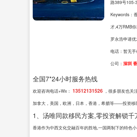
路389号105-
Keyword
才,4万RM
罗永浩申请优
电话：
暂无手
公司：
深圳 
全国7*24小时服务热线
13512131526
欢迎咨询电话+Wx：
，很多朋友也关
加拿大，美国，欧洲，日本，香港，希腊等——投资移
1、汤唯同款移民方案,零投资解锁千
香港作为中西文化交融百年的胜地,一国两制下的特色小