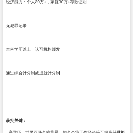
经济能力：个人20万+，家庭30万+存款证明
无犯罪记录
本科学历以上，认可机构颁发
通过综合计分制或成就计分制
获批关键：
- 高学历、世界百强名校背景、知名企业工作经验等可提高获批概