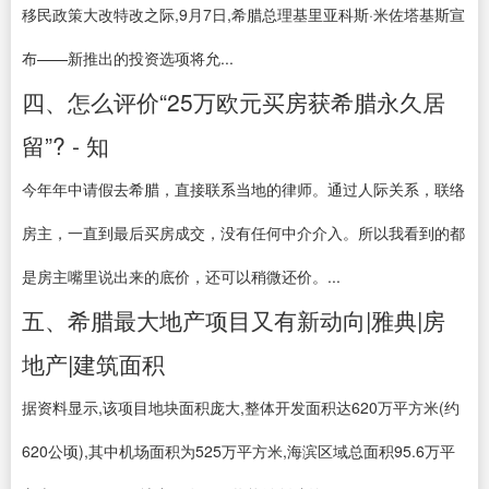
移民政策大改特改之际,9月7日,希腊总理基里亚科斯·米佐塔基斯宣
布——新推出的投资选项将允...
四、怎么评价“25万欧元买房获希腊永久居
留”? - 知
今年年中请假去希腊，直接联系当地的律师。通过人际关系，联络
房主，一直到最后买房成交，没有任何中介介入。所以我看到的都
是房主嘴里说出来的底价，还可以稍微还价。...
五、希腊最大地产项目又有新动向|雅典|房
地产|建筑面积
据资料显示,该项目地块面积庞大,整体开发面积达620万平方米(约
620公顷),其中机场面积为525万平方米,海滨区域总面积95.6万平