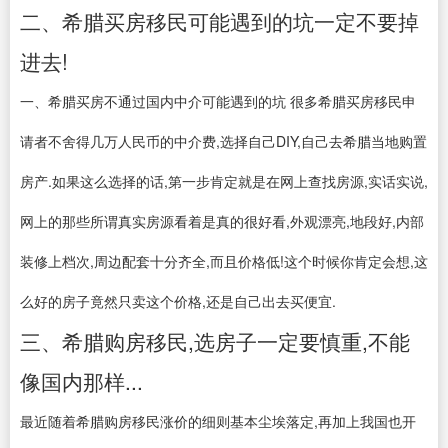
二、希腊买房移民可能遇到的坑一定不要掉
进去!
一、希腊买房不通过国内中介可能遇到的坑 很多希腊买房移民申
请者不舍得几万人民币的中介费,选择自己DIY,自己去希腊当地购置
房产.如果这么选择的话,第一步肯定就是在网上查找房源,实话实说,
网上的那些所谓真实房源看着是真的很好看,外观漂亮,地段好,内部
装修上档次,周边配套十分齐全,而且价格低!这个时候你肯定会想,这
么好的房子竟然只卖这个价格,还是自己出去买便宜.
三、希腊购房移民,选房子一定要慎重,不能
像国内那样...
最近随着希腊购房移民涨价的细则基本尘埃落定,再加上我国也开