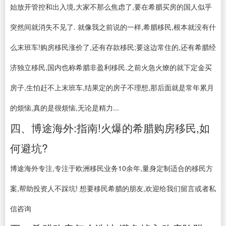
始放开管控和出入境,大家不那么焦虑了,要在希腊买房的国人似乎
突然间就消失不见了. 就像我之前说的一样,希腊移民,根本就没有什
么末班车!购房移民涨价了,还有存款移民;要这边常住的,还有希腊经
济独立移民,国内也称希腊非盈利移民.之前火急火燎的就下定金买
房子,生怕赶不上末班车,结果定的房子不理想,那后面就是常年累月
的烦恼,真的是很烦恼,无论是精力...
四、博途海外:指南!火爆的希腊购房移民,如
何避坑?
博途海外专注,专注于欧洲移民业务10余年,量身定制适合的移民方
案,帮助投资人不踩坑! 想要移民希腊的朋友,欢迎给我们留言或者私
信咨询