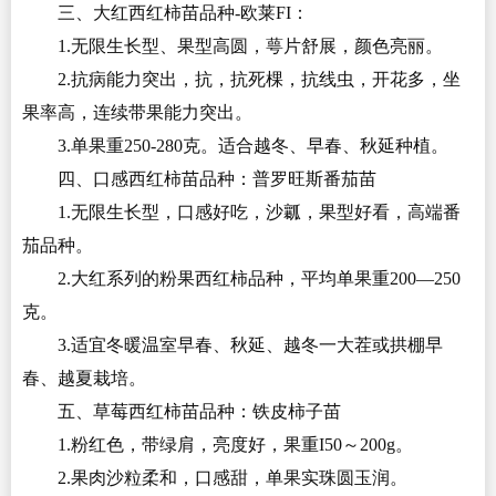
三、大红西红柿苗品种-欧莱FI：
1.无限生长型、果型高圆，萼片舒展，颜色亮丽。
2.抗病能力突出，抗，抗死棵，抗线虫，开花多，坐
果率高，连续带果能力突出。
3.单果重250-280克。适合越冬、早春、秋延种植。
四、口感西红柿苗品种：普罗旺斯番茄苗
1.无限生长型，口感好吃，沙瓤，果型好看，高端番
茄品种。
2.大红系列的粉果西红柿品种，平均单果重200—250
克。
3.适宜冬暖温室早春、秋延、越冬一大茬或拱棚早
春、越夏栽培。
五、草莓西红柿苗品种：铁皮柿子苗
1.粉红色，带绿肩，亮度好，果重I50～200g。
2.果肉沙粒柔和，口感甜，单果实珠圆玉润。