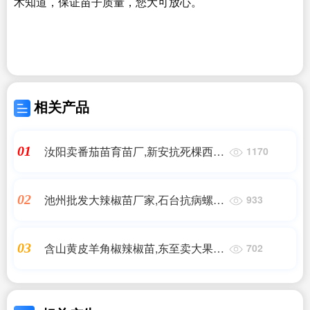
术知道，保证苗子质量，您大可放心。
相关产品
汝阳卖番茄苗育苗厂,新安抗死棵西红
01
1170
柿苗品种
池州批发大辣椒苗厂家,石台抗病螺丝
02
933
椒苗品种2025
含山黄皮羊角椒辣椒苗,东至卖大果尖
03
702
椒苗厂家2025