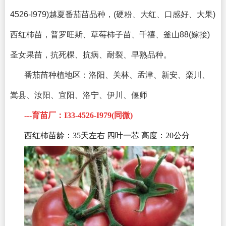
4526-I979)越夏番茄苗品种，(硬粉、大红、口感好、大果)
西红柿苗，普罗旺斯、草莓柿子苗、千禧、釜山88(嫁接)
圣女果苗，抗死棵、抗病、耐裂、早熟品种。
番茄苗种植地区：
洛阳、关林、孟津、新安、栾川、
嵩县、汝阳、宜阳、洛宁、伊川、偃师
---育苗厂：I33-4526-I979(同微)
西红柿苗龄：35天左右 四叶一芯 高度：20公分