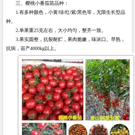
三、樱桃小番茄苗品种：
1.有多种颜色，小黄/绿/红/紫/黑色等，无限生长型品
种。
2.单果重25克左右，大小均匀，整齐一致。
3.果实圆整，抗裂耐贮，果肉脆嫩，味浓口。早熟，
抗病，亩产4000kg以上。