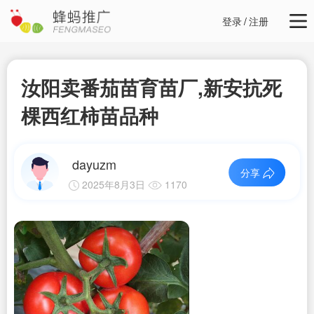
登录
/
注册
汝阳卖番茄苗育苗厂,新安抗死
棵西红柿苗品种
dayuzm
分享
2025年8月3日
1170