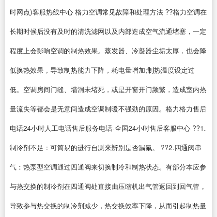
时网点)客服热线中心 格力空调常见故障和处理方法 ??格力空调在
长期时候后没有及时的清洗滤网以及内部造成空气流通堵塞，一定
程度上会影响空调的制热效果。蒸发器、冷凝器尘垢太厚，也会降
低换热效果，导致制热能力下降，耗电量增加;制热温度设定过
低。空调房间门缝、墙洞未堵死，或是开窗开门频繁，造成室内热
量流失等都会是无意间造成空调制暖不强劲的原因。格力格力售后
电话24小时人工电话售后服务电话-全国24小时售后客服中心 ??1.
制冷剂不足：可简易的进行自测来辨别是否漏氟。 ??2.四通阀串
气：热泵型空调通过四通阀来切换制冷和制热状态。有部分本应参
与热交换的制冷剂在四通阀处直接由压缩机出气管返回到回气管，
导致参与热交换的制冷剂减少，热交换效率下降，从而引起制热量