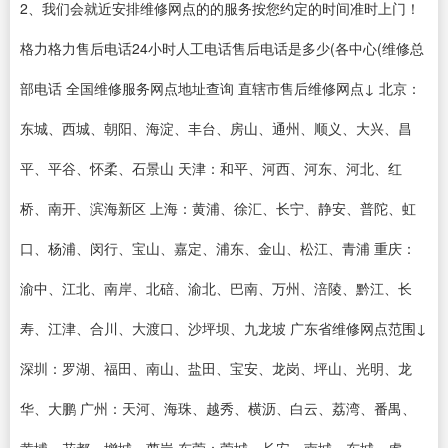
2、我们会就近安排维修网点的的服务按您约定的时间准时上门！
格力格力售后电话24小时人工电话售后电话是多少(各中心(维修总
部电话 全国维修服务网点地址查询 直辖市售后维修网点↓ 北京：
东城、西城、朝阳、海淀、丰台、房山、通州、顺义、大兴、昌
平、平谷、怀柔、石景山 天津：和平、河西、河东、河北、红
桥、南开、滨海新区 上海：黄浦、徐汇、长宁、静安、普陀、虹
口、杨浦、闵行、宝山、嘉定、浦东、金山、松江、青浦 重庆：
渝中、江北、南岸、北碚、渝北、巴南、万州、涪陵、黔江、长
寿、江津、合川、大渡口、沙坪坝、九龙坡 广东省维修网点范围↓
深圳：罗湖、福田、南山、盐田、宝安、龙岗、坪山、光明、龙
华、大鹏 广州：天河、海珠、越秀、横沥、白云、荔湾、番禺、