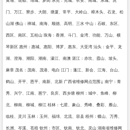
黄埔、花都、增城、萝岗 东莞：莞城、长安、南城、东城、虎
门、万江、寮步、大朗、塘厦、常平、大岭山、樟木头、石龙、松
山湖 佛山：禅城、南海、顺德、高明、三水 中山：石岐、东区、
西区、南区、五桂山 珠海：香洲、斗门、金湾、功能、万山、横
琴新区 惠州：惠城、惠阳、博罗、惠东、大亚湾 汕头：金平、龙
湖、澄海、潮阳、潮南、濠江、南澳 湛江：赤坎、霞山、坡头、
麻章 茂名：茂南、茂港、电白 江门：蓬江、新会、江海、台山、
鹤山、开平、恩平、南新、北新 广西省维修网点范围↓ 南宁：青
秀、兴宁、江南、邕宁、良庆、西乡塘 柳州：城中、鱼峰、柳
北、柳南、柳城、柳江 桂林：七星、象山、秀峰、叠彩、雁山、
临桂、灵川 玉林：玉州、福绵、北流、容县 梧州：蝶山、万秀、
长洲、岑溪、苍梧 钦州：市区、钦南、钦北、灵山 湖南省维修网