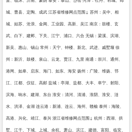
县、临沭、沂南、蒙阴 泰安：泰山、岱岳 菏泽：牡丹、郓城、鄄
城、曹县、定陶、成武 江苏省维修网点范围↓ 苏州：吴中、相
城、姑苏、沧浪、金阊、工业园、高新、吴江 南京：鼓楼、玄
武、白下、建邺、下关、江宁、浦口、六合 无锡：梁溪、滨湖、
新吴、惠山、锡山 常州：天宁、钟楼、新北、武进、戚墅堰 徐
州：新沂、鼓楼、泉山、云龙、贾汪、九里 南通：崇川、通州、
港闸、如皋、启东、海门、如东、海安 扬州：广陵、维扬、邗
江、江都、仪征、高邮 盐城：亭湖、盐都、大丰、阜宁、射阳、
滨海、响水、建湖、东台 淮安：清河、清浦、淮阴、淮安、涟
水、洪泽、金湖 连云港：新浦、连云、海州、赣榆 泰州：海陵、
高港、兴化、靖江、泰兴 浙江省维修网点范围↓ 杭州：西湖、拱
墅、江干、下城、上城、余杭、萧山、滨江、建德、富阳、临安、