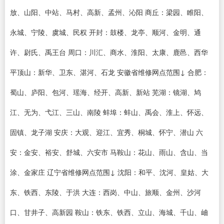
放、山阳、中站、马村、高新、孟州、沁阳 商丘：梁园、睢阳、
永城、宁陵、虞城、民权 开封：鼓楼、龙亭、顺河、金明、通
许、尉氏、禹王台 周口：川汇、商水、淮阳、太康、鹿邑、西华
平顶山：新华、卫东、湛河、石龙 安徽省维修网点范围↓ 合肥：
蜀山、庐阳、包河、瑶海、经开、高新、新站 芜湖：镜湖、鸠
江、无为、弋江、三山、南陵 蚌埠：蚌山、禹会、淮上、怀远、
固镇、龙子湖 安庆：大观、迎江、宜秀、桐城、怀宁、潜山 六
安：金安、裕安、舒城、六安市 马鞍山：花山、雨山、含山、当
涂、金家庄 辽宁省维修网点范围↓ 沈阳：和平、沈河、皇姑、大
东、铁西、东陵、于洪 大连：西岗、中山、旅顺、金州、沙河
口、甘井子、高新园 鞍山：铁东、铁西、立山、海城、千山、岫