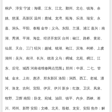
桐庐、淳安 宁波：海曙、江东、江北、鄞州、北仑、镇海、余
姚、慈溪、高新区 温州：鹿城、龙湾、瓯海、乐清、瑞安、永
嘉、洞头、平阳、泰顺 金华：义乌、东阳、兰溪、浦江 嘉兴：南
湖、秀洲、平湖、海盐、经济开发区 台州：椒江、路桥、黄岩、
仙居、天台、三门 绍兴：越城、镜湖、袍江、滨海、柯桥、上虞
湖州：吴兴、南浔、长兴、德清 义乌：稠城、北苑、稠江、江
东、后宅、城西 河南省维修网点范围↓ 郑州：中原、二七、管
城、金水、上街、惠济、郑东新区 洛阳：涧西、西工、老城、瀍
河、洛龙、吉利、宜阳、伊滨、伊川 新乡：红旗、卫滨、凤泉、
牧野、卫辉 南阳：卧龙、宛城、油田、镇平、内乡、西峡、淅
川、邓州、新野 安阳：文峰、北关、殷都、龙安、安阳 焦作：解