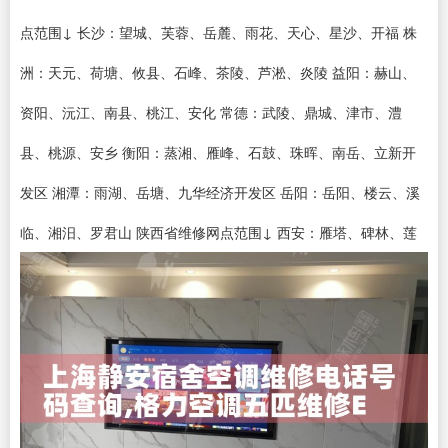
点范围↓ 长沙：望城、芙蓉、岳麓、雨花、天心、星沙、开福 株
洲：天元、荷塘、攸县、石峰、茶陵、芦淞、炎陵 益阳：赫山、
资阳、沅江、南县、桃江、安化 常德：武陵、鼎城、津市、澧
县、桃源、安乡 衡阳：蒸湘、雁峰、石鼓、珠晖、南岳、立新开
发区 湘潭：雨湖、岳塘、九华经济开发区 岳阳：岳阳、楼云、溪
临、湘汨、罗君山 陕西省维修网点范围↓ 西安：雁塔、碑林、莲