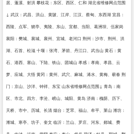
居、蓬溪、射洪 攀枝花：东区、西区、仁和 湖北省维修网点范围
↓ 武汉：武昌、洪山、黄陂、江岸、江汉、蔡甸、东西湖 宜昌：
西陵、点军、猇亭、夷陵、东山、宜都、当阳、葛洲坝、伍家岗
襄阳：樊城、襄城、襄州、宜城、老河口 荆州：沙市、荆州、洪
湖、石首、松滋 十堰：张湾、茅箭、丹江口、武当山 黄石：黄
石、港西、塞山、下陆、铁山、团城山 孝感：孝南、孝昌、云
梦、应城、大悟 黄冈：黄州、武穴、麻城、浠水、黄梅、蕲春 荆
门：京山、沙洋、钟祥、东宝 山东省维修网点范围↓ 青岛：南
区、市北、四方、李沧、崂山、城阳、黄岛 济南：槐荫、历下、
天桥、市中、历城、长清 烟台：芝罘、福山、牟平、莱山 潍坊：
潍城、寒亭、坊子、奎文 临沂：兰山、罗庄、河东、郯城、费