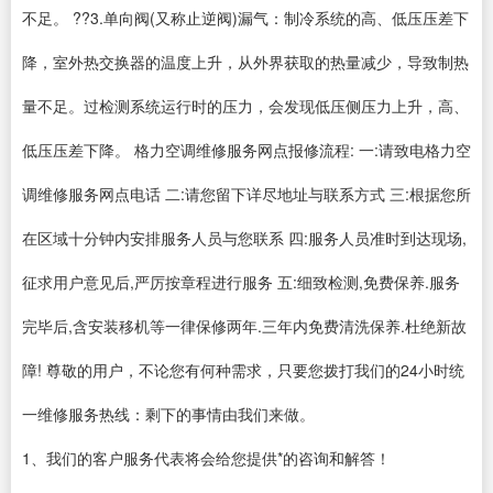
不足。 ??3.单向阀(又称止逆阀)漏气：制冷系统的高、低压压差下
降，室外热交换器的温度上升，从外界获取的热量减少，导致制热
量不足。过检测系统运行时的压力，会发现低压侧压力上升，高、
低压压差下降。 格力空调维修服务网点报修流程: 一:请致电格力空
调维修服务网点电话 二:请您留下详尽地址与联系方式 三:根据您所
在区域十分钟内安排服务人员与您联系 四:服务人员准时到达现场,
征求用户意见后,严厉按章程进行服务 五:细致检测,免费保养.服务
完毕后,含安装移机等一律保修两年.三年内免费清洗保养.杜绝新故
障! 尊敬的用户，不论您有何种需求，只要您拨打我们的24小时统
一维修服务热线：剩下的事情由我们来做。
1、我们的客户服务代表将会给您提供*的咨询和解答！