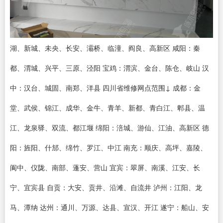
湖、新城、未央、长安、灞桥、临潼、阎良、高新区 咸阳：秦
都、渭城、兴平、三原、泾阳 宝鸡：渭滨、金台、陈仓、岐山 汉
中：汉台、城固、南郑、洋县 四川省维修网点范围↓ 成都：金
堂、武侯、锦江、成华、金牛、青羊、新都、青白江、郫县、温
江、龙泉驿、双流、都江堰 绵阳：涪城、游仙、江油、高新区 德
阳：旌阳、什邡、绵竹、罗江、中江 南充：顺庆、高坪、嘉陵、
阆中、仪陇、南部、蓬安、营山 宜宾：翠屏、南溪、江安、长
宁、宜宾县 自贡：大安、贡井、沿滩、自流井 泸州：江阳、龙
马、潭纳 达州：通川、万源、达县、宣汉、开江 遂宁：船山、安