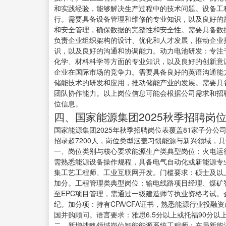
和实践经验，能够解决生产过程中的技术问题。设备工
行。需要具备设备管理和维修的专业知识，以及良好的
和安全管理，确保数据的完整性和安全性。需要具备数
负责企业组织架构的设计、优化和人才发展，推动企业
识，以及良好的沟通和协调能力。动力电池研发：专注
化学、材料科学等方面的专业知识，以及良好的创新意
企业在国际市场的竞争力。需要具备良好的英语沟通能
储能技术的研发和应用，推动储能产业的发展。需要具
团队协作能力。以上岗位信息可能会根据公司需求和招
位信息。
四、国家能源集团2025秋季招聘岗
国家能源集团2025年秋季招聘岗位表覆盖81家子分公
招录超7200人，岗位类型涵盖习惯能源与新兴领域，
一、岗位类别与核心要求能源生产类典型岗位：火电运
需熟悉能源设备操作规程，具备电气自动化或新能源专
集工艺工程师、工业互联网开发。门槛要求：硕士及以上学
加分。工程管理类典型岗位：输电线路项目经理、煤矿
至EPC项目管理，需通过一级建造师等执业资格考试
纪。加分项：持有CPA/CFA证书，熟悉能源行业投
国并购顾问。语言要求：雅思6.5分以上或托福90分以
二、新增战略领域岗位智能能源系统工程师：布局新能