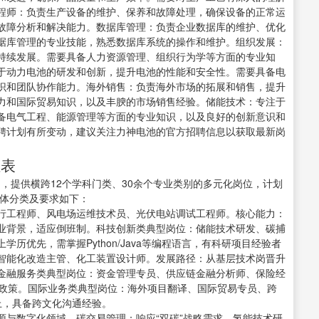
程师：负责生产设备的维护、保养和故障处理，确保设备的正常运
故障分析和解决能力。数据库管理：负责企业数据库的维护、优化
据库管理的专业技能，熟悉数据库系统的操作和维护。组织发展：
持续发展。需要具备人力资源管理、组织行为学等方面的专业知
于动力电池的研发和创新，提升电池的性能和安全性。需要具备电
识和团队协作能力。海外销售：负责海外市场的拓展和销售，提升
力和国际贸易知识，以及丰腴的市场销售经验。储能技术：专注于
备电气工程、能源管理等方面的专业知识，以及良好的创新意识和
聘计划有所变动，建议关注力神电池的官方招聘信息以获取最新岗
位表
司，提供横跨12个学科门类、30余个专业类别的多元化岗位，计划
具体分类及要求如下：
行工程师、风电场运维技术员、光伏电站调试工程师。核心能力：
业背景，适应倒班制。科技创新类典型岗位：储能技术研发、碳捕
历优先，需掌握Python/Java等编程语言，有科研项目经验者
智能化改造主管、化工装置设计师。发展路径：从基层技术岗晋升
。金融服务类典型岗位：资金管理专员、供应链金融分析师、保险经
融资政策。国际业务类典型岗位：海外项目翻译、国际贸易专员、跨
上，具备跨文化沟通经验。
源与数字化领域。碳交易管理：响应“双碳”战略需求。氢能技术研