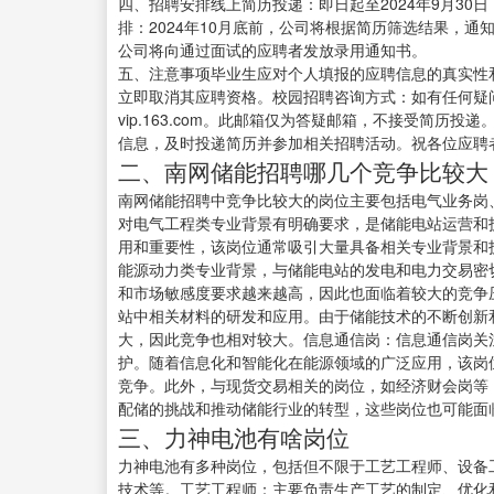
四、招聘安排线上简历投递：即日起至2024年9月3
排：2024年10月底前，公司将根据简历筛选结果，通知
公司将向通过面试的应聘者发放录用通知书。
五、注意事项毕业生应对个人填报的应聘信息的真实性
立即取消其应聘资格。校园招聘咨询方式：如有任何疑问
vip.163.com。此邮箱仅为答疑邮箱，不接受简
信息，及时投递简历并参加相关招聘活动。祝各位应聘
二、南网储能招聘哪几个竞争比较大
南网储能招聘中竞争比较大的岗位主要包括电气业务岗
对电气工程类专业背景有明确要求，是储能电站运营和
用和重要性，该岗位通常吸引大量具备相关专业背景和
能源动力类专业背景，与储能电站的发电和电力交易密
和市场敏感度要求越来越高，因此也面临着较大的竞争
站中相关材料的研发和应用。由于储能技术的不断创新
大，因此竞争也相对较大。信息通信岗：信息通信岗关
护。随着信息化和智能化在能源领域的广泛应用，该岗
竞争。此外，与现货交易相关的岗位，如经济财会岗等
配储的挑战和推动储能行业的转型，这些岗位也可能面
三、力神电池有啥岗位
力神电池有多种岗位，包括但不限于工艺工程师、设备
技术等。工艺工程师：主要负责生产工艺的制定、优化