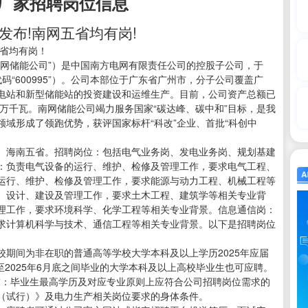
厂家招聘岗位信息
发布!南网五省均有岗!
五省均有岗！
南网储能公司”）是中国南方电网有限责任公司的控股子公司，于
代码“600995”）。公司本部位于广东省广州市，分子公司覆盖广
电站和新型储能站的投资建设和运维生产。目前，公司资产总额已
00万千瓦。南网储能公司竭力服务国家“碳达峰、碳中和”目标，是我
域形成了领跑优势，获评国家标杆“科改”企业、首批“科创中
、海南五省。招聘岗位：包括电气业务岗、发电业务岗、规划基建
：负责电气设备的运行、维护、检修及管理工作，要求电气工程、
运行、维护、检修及管理工作，要求能源与动力工程、机械工程等
、设计、建设及管理工作，要求土木工程、建筑学等相关专业背
理工作，要求环境科学、化学工程等相关专业背景。信息通信岗：
求计算机科学与技术、通信工程等相关专业背景。以下是招聘岗位
期间为非在职的普通高等学校大学本科及以上学历2025年应届
至2025年6月底之间毕业的大学本科及以上高校毕业生也可应聘。
要求：毕业生最高学历及对应专业原则上应符合公司招聘岗位需求的
（试行）》及电力生产相关岗位要求的身体条件。