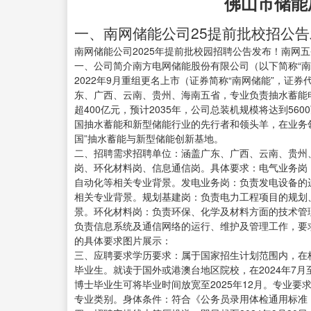
佛山市储能
一、南网储能公司25提前批校招公告
南网储能公司2025年提前批校园招聘公告发布！南网
一、公司简介南方电网储能股份有限公司（以下简称“
2022年9月重组更名上市（证券简称“南网储能”，证券
东、广西、云南、贵州、海南五省，专业负责抽水蓄能
超400亿元，预计2035年，公司总装机规模将达到56
国抽水蓄能和新型储能行业的先行者和领头羊，在业务领
国”抽水蓄能与新型储能创新基地。
二、招聘需求招聘单位：涵盖广东、广西、云南、贵州
岗、环化材料岗、信息通信岗。具体要求：电气业务岗
自动化等相关专业背景。发电业务岗：负责发电设备的
相关专业背景。规划基建岗：负责电力工程项目的规划
景。环化材料岗：负责环保、化学及材料方面的技术管
负责信息系统及通信网络的运行、维护及管理工作，要
的具体要求图片展示：
三、应聘要求学历要求：属于国家招生计划范围内，在校
毕业生。就读于国外或港澳台地区院校，在2024年7月
博士毕业生可将毕业时间放宽至2025年12月。专业
专业类别。身体条件：符合《公务员录用体检通用标准