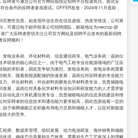
0日，应聘者可通过公司官方网站或指定招聘平台投递简历。面试安
符合条件的应聘者参加面试。OFFER发放：2024年11月底前，
和完整性负责。如发现毕业生存在信息虚假、伪造等情况，公司将
，可通过电子邮件联系公司招聘团队，邮箱地址为nwcnzp @
历投递。请广大应聘者密切关注公司官方网站及招聘平台发布的最新招聘
者应聘顺利！
、发电业务岗、环化材料岗、信息通信岗等。电气业务岗：该岗位
技术研发的核心岗位之一。由于电气工程专业在能源领域的广泛应
技能的求职者，因此竞争较为激烈。发电业务岗：发电业务岗需要
切相关。随着新能源配储的快速发展，该岗位对应聘者的专业能力
压力。环化材料岗：环化材料岗聚焦化学材料类专业，负责储能电
和发展，该岗位对具备化学材料专业知识和研发能力的人才需求较
注自动化及计算机通信类专业，负责储能电站的信息系统建设和维
位对应聘者的信息技术和通信能力要求较高，因此也面临着一定的
，由于南网储能正在积极布局电力交易和储能人才，以应对新能源
临较大的竞争。
工程师、数据库管理、组织发展、动力电池研发、海外销售和储能
和改进，确保产品质量和生产效率。需要对生产工艺有深入的理解