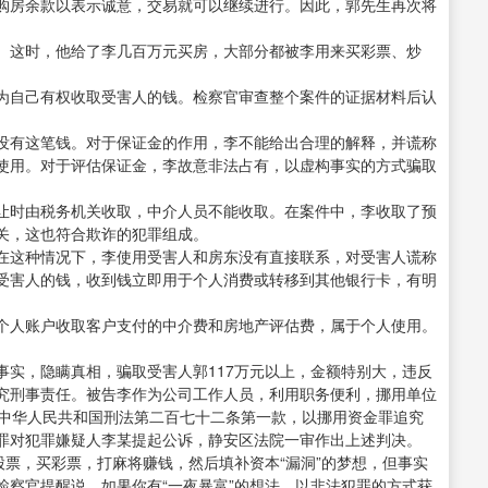
购房余款以表示诚意，交易就可以继续进行。因此，郭先生再次将
。这时，他给了李几百万元买房，大部分都被李用来买彩票、炒
为自己有权收取受害人的钱。检察官审查整个案件的证据材料后认
没有这笔钱。对于保证金的作用，李不能给出合理的解释，并谎称
使用。对于评估保证金，李故意非法占有，以虚构事实的方式骗取
让时由税务机关收取，中介人员不能收取。在案件中，李收取了预
关，这也符合欺诈的犯罪组成。
在这种情况下，李使用受害人和房东没有直接联系，对受害人谎称
受害人的钱，收到钱立即用于个人消费或转移到其他银行卡，有明
个人账户收取客户支付的中介费和房地产评估费，属于个人使用。
事实，隐瞒真相，骗取受害人郭117万元以上，金额特别大，违反
究刑事责任。被告李作为公司工作人员，利用职务便利，挪用单位
反中华人民共和国刑法第二百七十二条第一款，以挪用资金罪追究
罪对犯罪嫌疑人李某提起公诉，静安区法院一审作出上述判决。
股票，买彩票，打麻将赚钱，然后填补资本“漏洞”的梦想，但事实
检察官提醒说，如果你有“一夜暴富”的想法，以非法犯罪的方式获