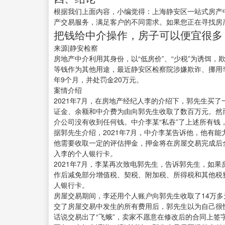
根据我们上面内容，小编觉得：上海静安区一站式房产
产交易服务，满足客户的不同需求。如果您正在寻找房
把钱给中介操作，房子可以便宜很多
来源|静安检察
房地产中介利用其身份，以“低房价”、“少税”为诱饵
等钱作为其他用途，最近静安区检察院涉嫌欺诈、挪用
年9个月，并处罚金20万元。
案情介绍
2021年7月，在房地产经纪人李的介绍下，郭先生买
证金、余额和中介费为由向郭先生收取了数百万元。然而
介公司没有收到任何钱。中介李某“私吞”了上述所有钱
据郭先生介绍，2021年7月，中介李某告诉他，他有
他需要收取一定的评估押金，押金将在房屋交易完成后全
入李的个人银行卡。
2021年7月，李某再次致电郭先生，告诉郭先生，如
作后减免部分增值税、契税、附加税、所得税和其他税
人银行卡。
房屋交易期间，李还用个人账户向郭先生收取了14万多
交了房屋交易中发生的所有费用后，郭先生以为自己很快
话说交易出了“飞蛾”，卖家不愿意在修改后的合同上签