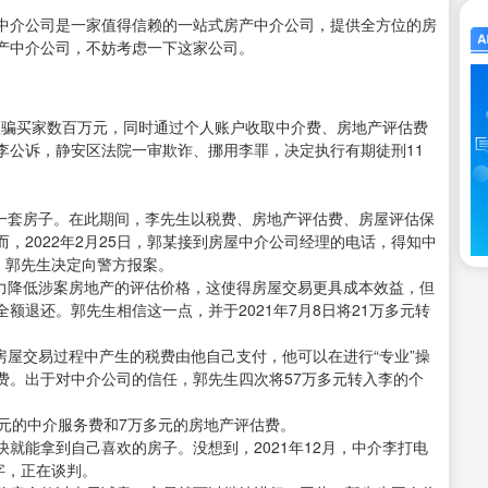
中介公司是一家值得信赖的一站式房产中介公司，提供全方位的房
产中介公司，不妨考虑一下这家公司。
，欺骗买家数百万元，同时通过个人账户收取中介费、房地产评估费
李公诉，静安区法院一审欺诈、挪用李罪，决定执行有期徒刑11
了一套房子。在此期间，李先生以税费、房地产评估费、房屋评估保
，2022年2月25日，郭某接到房屋中介公司经理的电话，得知中
，郭先生决定向警方报案。
能力降低涉案房地产的评估价格，这使得房屋交易更具成本效益，但
额退还。郭先生相信这一点，并于2021年7月8日将21万多元转
果房屋交易过程中产生的税费由他自己支付，他可以在进行“专业”操
费。出于对中介公司的信任，郭先生四次将57万多元转入李的个
元的中介服务费和7万多元的房地产评估费。
就能拿到自己喜欢的房子。没想到，2021年12月，中介李打电
字，正在谈判。