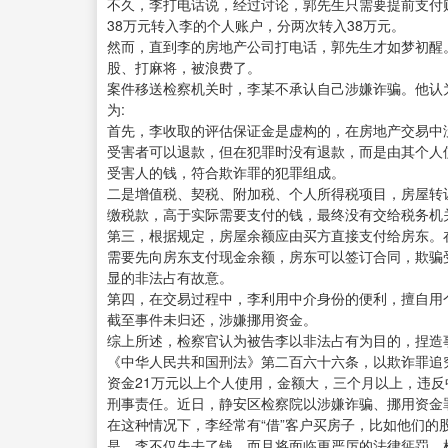
不久，李打电话说，经过讨论，郭先生只需要提前支付
38万元转入李的个人账户，分两次转入38万元。
然而，直到李的房地产公司打电话，郭先生才如梦初醒
股、打麻将，被浪费了。
案件移送检察机关时，李某不承认自己涉嫌诈骗。他认
为:
首先，李收取的评估保证金是虚构的，在房地产交易中
受害者可以退款，但在犯罪时没有退款，而是由其个人
受害人的钱，符合欺诈罪的犯罪组成。
二是增值税、契税、附加税、个人所得税项目，房屋转
缴税款，高于实际需要支付的钱，最终没有交给税务机
第三，根据规定，房屋余额应由买方直接支付给房东。
需要先向房东支付现金余额，房东可以签订合同，欺骗
显的非法占有故意。
第四，在交易过程中，李利用中介身份的便利，擅自用
截至事件未归还，涉嫌挪用资金。
综上所述，检察官认为被告李以非法占有为目的，捏造
《中华人民共和国刑法》第二百六十六条，以欺诈罪追
资金21万元以上个人使用，金额大，三个月以上，违
刑事责任。近日，静安区检察院以涉嫌诈骗、挪用资金
在这种情况下，李经常有“借”客户买房子，比如他们的
是，李不仅失去了钱，而且将面临更严厉的法律惩罚。