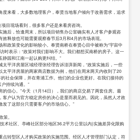
角度来看，大多数地理客户，奉贤当地客户倾向于改善需求，追求
在项目现场看到，很多客户还是来看房咨询。
实施后，恰逢周末，所以项目销售办公室确实有人才客户参观咨
有效释放也可能需要观察春节后3月和4月的市场表现。
场和政策变化的影响较小。奉贤南桥在奉贤心目中被称为“宇宙中
采访时表示：“政策对我们影响不大。我们都想买南桥的房子。这一
玉静园和江南一起认购更纠结。”
城太平洋房屋区域经理张经理告诉澎湃新闻，“政策实施后，一些
以太平洋房屋的两家商店数据为例，他们在周末两天内收到了20
年的社会保障，并在青浦工作。他们的企业也更好。在我们接待的
客户持续沟通。”
的信心。”今天（1月14日），我们的商店交易了两套住房。最
，客户认为官方稳定房价的决心是显而易见的。因此，虽然人才政
激发了这部分只需要客户的市场信心。”
政策。
技术社区、亭峰社区部分地区36.2平方公里以内)实施差异化限购
重点转型区人才购买政策的实施范围。经区人才管理部门认定，符