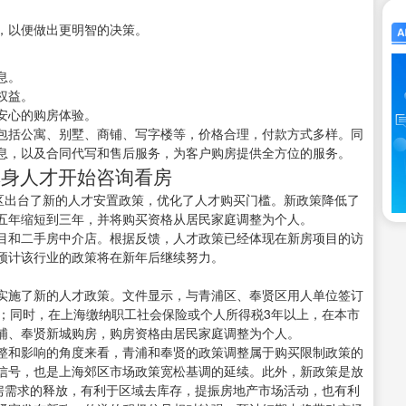
，以便做出更明智的决策。
息。
权益。
安心的购房体验。
包括公寓、别墅、商铺、写字楼等，价格合理，付款方式多样。同
息，以及合同代写和售后服务，为客户购房提供全方位的服务。
单身人才开始咨询看房
贤区出台了新的人才安置政策，优化了人才购买门槛。新政策降低了
五年缩短到三年，并将购买资格从居民家庭调整为个人。
目和二手房中介店。根据反馈，人才政策已经体现在新房项目的访
预计该行业的政策将在新年后继续努力。
实施了新的人才政策。文件显示，与青浦区、奉贤区用人单位签订
才；同时，在上海缴纳职工社会保险或个人所得税3年以上，在本市
浦、奉贤新城购房，购房资格由居民家庭调整为个人。
整和影响的角度来看，青浦和奉贤的政策调整属于购买限制政策的
信号，也是上海郊区市场政策宽松基调的延续。此外，新政策是放
住房需求的释放，有利于区域去库存，提振房地产市场活动，也有利