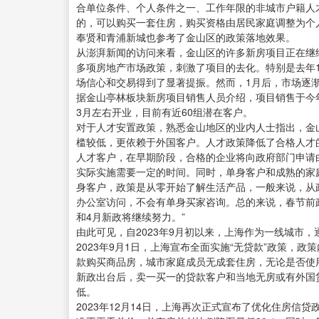
合单位条件、个人条件之一、工作年限的非城市户籍人
的，可以购买一套住房，购买资格由居民家庭调整为个
奉贤和青浦新城也参考了金山区的政策落地效果。
从澎湃新闻的访问来看，金山区的许多新房项目正在继
多项房地产市场政策，刺激了项目的去化。特别是去年
场信心和交易得到了显著提振。然而，1月后，市场逐
据金山亭林板块新房项目销售人员介绍，项目销售于今
3月左右开业，目前有近60组潜在客户。
对于人才安置政策，熟悉金山地区的业内人士指出，金
槛较低，更依赖于外国客户。人才政策降低了合格人才
人才客户，在早期阶段，合格的企业将向政府部门申请
实际实施需要一定的时间。同时，单身客户和成熟的家
身客户，政策是从零开始了解生活产品，一般来说，从
办公室访问，不会有单身买家咨询。总的来说，春节前
和4月新政将继续努力。”
由此可见，自2023年9月初以来，上海作为一线城市
2023年9月1日，上海宣布全面实施“无贷款”政策，
款购买商品房，城市家庭成员无成套住房，无论是否使
新政出台后，卖一买一的贷款客户和当地无房或有外国
低。
2023年12月14日，上海再次正式宣布了优化住房