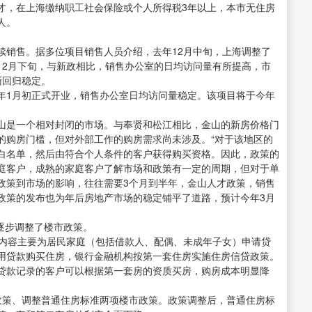
才，在上海缴纳职工社会保险或个人所得税3年以上，本市无住房
人。
续销售。据多位项目销售人员介绍，去年12月中旬，上海调整了
12月下旬，与新政相比，销售办公室的日均访问量有所提高，市
渐回归稳定。
年1月初正式开业，销售办公室日均访问量稳定。该项目将于今年
山是一个相对封闭的市场。与奉贤和松江相比，金山的新房价格门
的购房门槛，但对外部工作的购房需求尚未涉及。“对于该地区的
白名单，然后由符合个人条件的客户获得购买资格。因此，政策的
庭客户，成熟的家庭客户了解市场和政策有一定的周期，但对于单
政策到市场的影响，往往需要3个月到半年，金山人才政策，销售
政策的发布也为年后房地产市场的稳定铺平了道路，预计今年3月
，逐步调整了楼市政策。
政策内容主要为居民家庭（包括借款人、配偶、未成年子女）申请贷
用贷款购买住房，银行金融机构按第一套住房实施住房信贷政策。
贷款记录的客户可以根据第一套房的资质买房，购房成本明显降
信贷政策、调整普通住房标准两项楼市政策。政策调整后，普通住房标