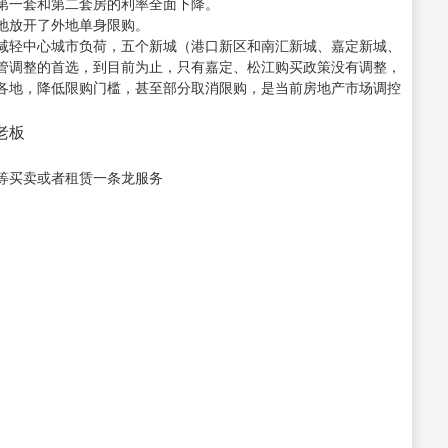
，第一套和第二套房的利率全面下降。
地放开了外地单身限购。
减轻中心城市负荷，五个新城（港口新区和南汇新城、嘉定新城、
管调整的首选，到目前为止，只有嘉定、松江购买政策没有调整，
各地，降低限购门槛，甚至部分取消限购，是当前房地产市场调控
接老板
等买卖或者租赁一条龙服务