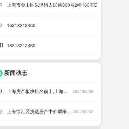
上海市金山区朱泾镇人民路360号2幢163室D
15318212450
15318212450
新闻动态
上海房产板块排名前十,上海涨
1
2024/02/06
幅TOP十大板块!
上海徐汇区挑选房产中介哪家
2
2024/02/02
好,首日签约率100%!徐汇这个小
区搬迁后将有新功能