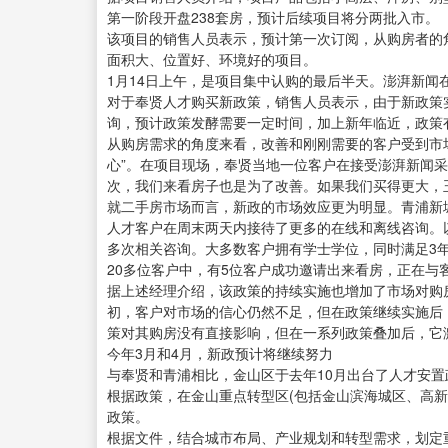
第一阶段开盘238套房，预计后续项目将分两批入市。
该项目的销售人员表示，预计第一次订阅，从购房者的
面积大、位置好、环境好的项目。
1月14日上午，是项目集中认购的最后半天。澎湃新闻
对于奉贤人才购买新政策，销售人员表示，由于新政策
询，预计政策发酵需要一定时间，加上新年临近，政策
从购房需求的角度来看，改善和刚刚需要的客户受到市
心”。在项目现场，奉贤当地一位客户在接受澎湃新闻
次，我们来看房子也是为了改善。如果我们买得更大，
就二手房市场而言，新政的市场效应更为明显。青浦新
人才客户在周末两天内接待了更多的在线和离线咨询。
多次相关咨询。大多数客户拥有学士学位，同时满足3
20多位客户中，有5位客户成功邀请出来看房，正在与
据上述经理介绍，该政策的持续实施也增加了市场对购房
初，客户对市场的信心仍然不足，但在政策继续实施后
策对其购房没有直接影响，但在一系列政策叠加后，它
今年3月和4月，新政预计将继续努力
与奉贤和青浦相比，金山区于去年10月出台了人才安置
根据政策，在金山重点转型区(包括金山滨海城区、高新
政策。
根据文件，结合城市布局、产业规划和转型需求，划定