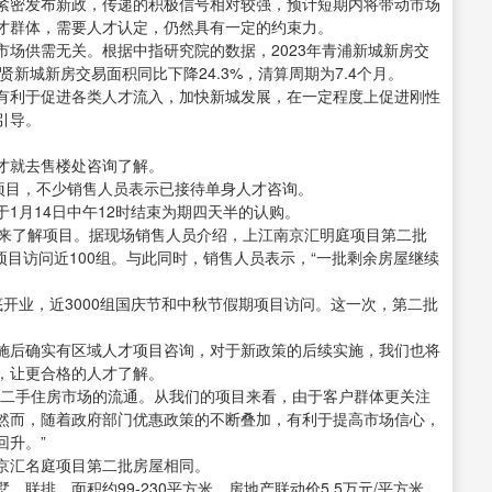
紧密发布新政，传递的积极信号相对较强，预计短期内将带动市场
才群体，需要人才认定，仍然具有一定的约束力。
场供需无关。根据中指研究院的数据，2023年青浦新城新房交
奉贤新城新房交易面积同比下降24.3%，清算周期为7.4个月。
有利于促进各类人才流入，加快新城发展，在一定程度上促进刚性
引导。
才就去售楼处咨询了解。
项目，不少销售人员表示已接待单身人才咨询。
1月14日中午12时结束为期四天半的认购。
前来了解项目。据现场销售人员介绍，上江南京汇明庭项目第二批
(周六)项目访问近100组。与此同时，销售人员表示，“一批剩余房屋继续
开业，近3000组国庆节和中秋节假期项目访问。这一次，第二批
。
施后确实有区域人才项目咨询，对于新政策的后续实施，我们也将
，让更合格的人才了解。
于二手住房市场的流通。从我们的项目来看，由于客户群体更关注
然而，随着政府部门优惠政策的不断叠加，有利于提高市场信心，
回升。”
京汇名庭项目第二批房屋相同。
联排，面积约99-230平方米，房地产联动价5.5万元/平方米。