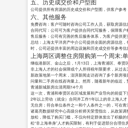
五、历史成交价和户型图
公司提供所有房源的历史成交价和户型图，供客户参考
六、其他服务
免费咨询：客户可随时咨询公司工作人员，获取房源信
合同代写：公司可为客户提供合同代写服务，保障客户
售后服务：公司有完善的售后服务体系，为客户提供更
总结：上海太平洋房产中介公司提供全面的房源信息，
时，公司还提供丰富的周边设施和历史成交价等参考信
上海两区调整住房限购第一个周末:
继临港新区、金山之后，1月13日，上海青浦区、奉
非上海人才的社会保障或个人所得税年限要求，从过去
新政落地第一个周末，澎湃新闻走访咨询了多个新房项
问量和二手房在线咨询量上。然而，随着新年的临近，
青浦新城新房出清周期14个月
这一次，青浦和奉贤区在区域发展和产业导向的前提下
2年以上劳动（就业）合同并工作1年以上的非上海人
无住房；符合单位条件之一和个人条件之一的，可在青
诸葛亮数据研究中心高级分析师关荣雪指出，从政策调
放松，降低了购买门槛，不仅向特定群体发出了积极的
松“非上海单身”人才购买限制，有利于促进部分合理