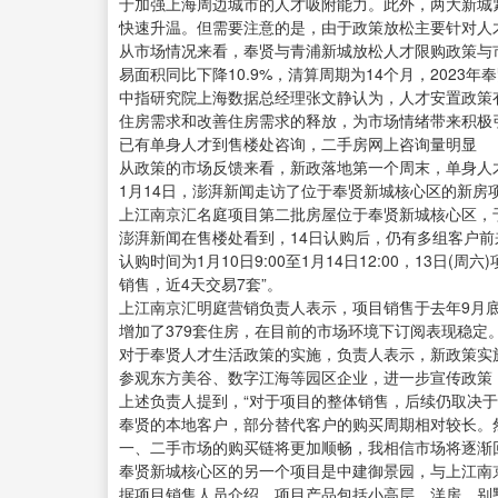
于加强上海周边城市的人才吸附能力。此外，两大新城
快速升温。但需要注意的是，由于政策放松主要针对人
从市场情况来看，奉贤与青浦新城放松人才限购政策与市
易面积同比下降10.9%，清算周期为14个月，2023年
中指研究院上海数据总经理张文静认为，人才安置政策
住房需求和改善住房需求的释放，为市场情绪带来积极
已有单身人才到售楼处咨询，二手房网上咨询量明显
从政策的市场反馈来看，新政落地第一个周末，单身人
1月14日，澎湃新闻走访了位于奉贤新城核心区的新房
上江南京汇名庭项目第二批房屋位于奉贤新城核心区，于
澎湃新闻在售楼处看到，14日认购后，仍有多组客户
认购时间为1月10日9:00至1月14日12:00，13日
销售，近4天交易7套”。
上江南京汇明庭营销负责人表示，项目销售于去年9月底
增加了379套住房，在目前的市场环境下订阅表现稳定
对于奉贤人才生活政策的实施，负责人表示，新政策实
参观东方美谷、数字江海等园区企业，进一步宣传政策
上述负责人提到，“对于项目的整体销售，后续仍取决
奉贤的本地客户，部分替代客户的购买周期相对较长。
一、二手市场的购买链将更加顺畅，我相信市场将逐渐
奉贤新城核心区的另一个项目是中建御景园，与上江南
据项目销售人员介绍，项目产品包括小高层、洋房、别墅、