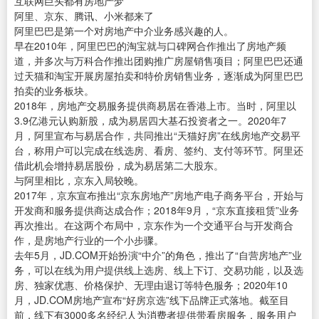
互联网巨头都有房地产梦
阿里、京东、腾讯、小米都来了
阿里巴巴是第一个对房地产中介业务感兴趣的人。
早在2010年，阿里巴巴的淘宝就与口碑网合作推出了房地产频
道，并多次与万科合作推出团购推广房屋销售项目；阿里巴巴还通
过天猫和淘宝开展房屋拍卖和特价房销售业务，逐渐成为阿里巴巴
拍卖的业务板块。
2018年，房地产交易服务提供商易居在香港上市。当时，阿里以
3.9亿港元认购新股，成为易居四大基石投资者之一。2020年7
月，阿里宣布与易居合作，共同推出“天猫好房”在线房地产交易平
台，称用户可以完成在线选房、看房、签约、支付等环节。阿里还
借此机会增持易居股份，成为易居第二大股东。
与阿里相比，京东入局较晚。
2017年，京东宣布推出“京东房地产”房地产电子商务平台，开始与
开发商和服务提供商达成合作；2018年9月，“京东直接租赁”业务
再次推出。在这两个布局中，京东作为一个交通平台与开发商合
作，是房地产行业的一个小步骤。
去年5月，JD.COM开始扮演“中介”的角色，推出了“自营房地产”业
务，可以在线为用户提供线上选房、线上下订、交易功能，以及选
房、独家优惠、价格保护、无理由退订等特色服务；2020年10
月，JD.COM房地产宣布“好房京选”线下品牌正式落地。截至目
前，线下有3000多名经纪人为消费者提供带看房服务，服务用户