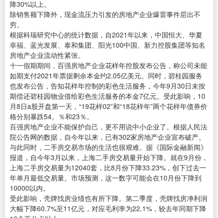
降30%以上。
除销售额下降外，现金流压力引发的房地产企业爆雷事件层出不
穷。
根据科瑞研究中心的统计数据，自2021年以来，中国恒大、华夏
幸福、蓝光发展、泰和集团、阳光100中国、新力控股集团等知名
房地产企业流动性紧张。
十一假期期间，百强房地产企业花样年控股发布公告，称公司未能
如期支付2021年票据剩余本金约2.05亿美元。同时，碧桂园服务
也发布公告，告知花样年控制的彩色生活服务，今年9月30日未按
期偿还碧桂园物业借给彩色生活服务的本金7亿元。受此影响，10
月8日a股开盘第一天，“19花样02”和“18花样年”两个花样年债券价
格分别暴跌54。％和23％。
百强房地产企业不能保护自己，更不用说中小企业了。根据人民法
院公告网的数据，自今年以来，已有302家房地产企业宣布破产。
与此同时，二手房交易市场的生活也很艰难。据《国际金融新闻》
报道，自今年3月以来，上海二手房交易量开始下降。就在9月份，
上海二手房交易量为12040套，比8月份下降33.23%，创下过去一
年单月最低交易量。市场预测，这一数字可能会在10月份下降到
10000以内。
受此影响，壳牌找房业绩也有所下降。第二季度，壳牌找房净利润
大幅下降60.7%至11亿元，对应毛利率为22.1%，较去年同期下降