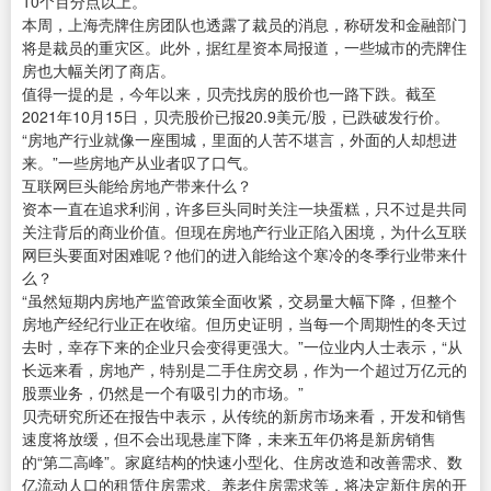
10个百分点以上。
本周，上海壳牌住房团队也透露了裁员的消息，称研发和金融部门
将是裁员的重灾区。此外，据红星资本局报道，一些城市的壳牌住
房也大幅关闭了商店。
值得一提的是，今年以来，贝壳找房的股价也一路下跌。截至
2021年10月15日，贝壳股价已报20.9美元/股，已跌破发行价。
“房地产行业就像一座围城，里面的人苦不堪言，外面的人却想进
来。”一些房地产从业者叹了口气。
互联网巨头能给房地产带来什么？
资本一直在追求利润，许多巨头同时关注一块蛋糕，只不过是共同
关注背后的商业价值。但现在房地产行业正陷入困境，为什么互联
网巨头要面对困难呢？他们的进入能给这个寒冷的冬季行业带来什
么？
“虽然短期内房地产监管政策全面收紧，交易量大幅下降，但整个
房地产经纪行业正在收缩。但历史证明，当每一个周期性的冬天过
去时，幸存下来的企业只会变得更强大。”一位业内人士表示，“从
长远来看，房地产，特别是二手住房交易，作为一个超过万亿元的
股票业务，仍然是一个有吸引力的市场。”
贝壳研究所还在报告中表示，从传统的新房市场来看，开发和销售
速度将放缓，但不会出现悬崖下降，未来五年仍将是新房销售
的“第二高峰”。家庭结构的快速小型化、住房改造和改善需求、数
亿流动人口的租赁住房需求、养老住房需求等，将决定新住房的开