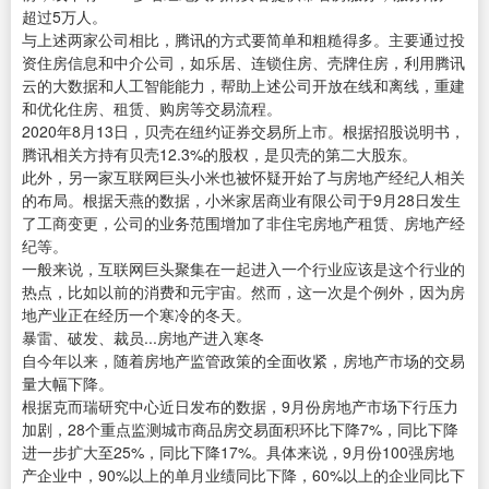
超过5万人。
与上述两家公司相比，腾讯的方式要简单和粗糙得多。主要通过投
资住房信息和中介公司，如乐居、连锁住房、壳牌住房，利用腾讯
云的大数据和人工智能能力，帮助上述公司开放在线和离线，重建
和优化住房、租赁、购房等交易流程。
2020年8月13日，贝壳在纽约证券交易所上市。根据招股说明书，
腾讯相关方持有贝壳12.3%的股权，是贝壳的第二大股东。
此外，另一家互联网巨头小米也被怀疑开始了与房地产经纪人相关
的布局。根据天燕的数据，小米家居商业有限公司于9月28日发生
了工商变更，公司的业务范围增加了非住宅房地产租赁、房地产经
纪等。
一般来说，互联网巨头聚集在一起进入一个行业应该是这个行业的
热点，比如以前的消费和元宇宙。然而，这一次是个例外，因为房
地产业正在经历一个寒冷的冬天。
暴雷、破发、裁员...房地产进入寒冬
自今年以来，随着房地产监管政策的全面收紧，房地产市场的交易
量大幅下降。
根据克而瑞研究中心近日发布的数据，9月份房地产市场下行压力
加剧，28个重点监测城市商品房交易面积环比下降7%，同比下降
进一步扩大至25%，同比下降17%。具体来说，9月份100强房地
产企业中，90%以上的单月业绩同比下降，60%以上的企业同比下