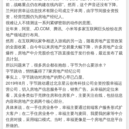
前，战略重点仍在构建在线内容”。然而，这个声音还没有下降。
兰州好房幸运信息技术有限公司成立于本周，由字节间接全资投
资，经营范围仍为房地产经纪人。
很难让人不猜测这一系列紧锣密鼓的动作的意图。
近年来，阿里、JD.COM、腾讯、小米等多家互联网巨头纷纷在房
地产领域进行布局。
然而，在互联网玩家争相进入游戏的另一边，随着房地产监管政策
的全面收紧，自今年以来房地产交易量大幅下降，许多房地产企业
爆炸，房地产中介壳股价也下跌直接低于发行价格，最近发布了裁
员计划。
所以问题来了，很多房企都在抱怨，字节为什么要涉水？
字节跳动，悄悄赢得了7家房地产经纪公司
事实上，字节跳动对房地产的野心早已凸显。
2019年8月，字节跳动通过北京星云创奇科技公司全资控股幸福运
营公司，切入房地产信息服务平台，销售广告。从幸福的定位来
看，其业务类似于壳牌住房和住房客户，主要关注在线，包括信息
内容和房地产交易两个核心部分。
具体来说，在一手住房业务中，幸福主要通过前端客户服务形式扩
大客户；在二手住房业务中，幸福主要与麦田、我爱我的家等中介
住房对接，采用端口模式。当时，幸福更像是一个房地产信息平台
所做的。