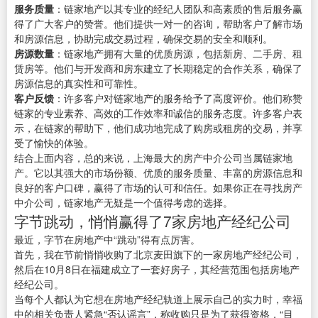
服务质量
：链家地产以其专业的经纪人团队和高素质的售后服务赢
得了广大客户的赞誉。他们提供一对一的咨询，帮助客户了解市场
和房源信息，协助完成交易过程，确保交易的安全和顺利。
房源数量
：链家地产拥有大量的优质房源，包括新房、二手房、租
赁房等。他们与开发商和房东建立了长期稳定的合作关系，确保了
房源信息的真实性和可靠性。
客户反馈
：许多客户对链家地产的服务给予了高度评价。他们称赞
链家的专业素养、高效的工作效率和诚信的服务态度。许多客户表
示，在链家的帮助下，他们成功地完成了购房或租房的交易，并享
受了愉快的体验。
结合上面内容，总的来说，上海最大的房产中介公司当属链家地
产。它以其强大的市场份额、优质的服务质量、丰富的房源信息和
良好的客户口碑，赢得了市场的认可和信任。如果你正在寻找房产
中介公司，链家地产无疑是一个值得考虑的选择。
字节跳动，悄悄赢得了7家房地产经纪公司
最近，字节在房地产中“跳动”得有点厉害。
首先，我在节前悄悄收购了北京麦田旗下的一家房地产经纪公司，
然后在10月8日在福建成立了一套好房子，其经营范围包括房地产
经纪公司。
当每个人都认为它想在房地产经纪轨道上展示自己的实力时，幸福
中的相关负责人紧急“否认谣言”，称收购只是为了获得资格，“目