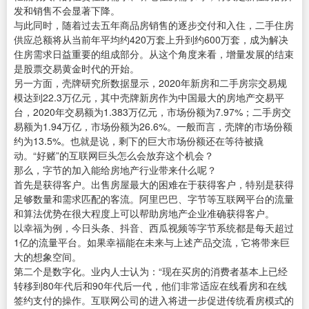
发和销售不会显著下降。
与此同时，随着过去五年商品房销售的逐步交付和入住，二手住房
供应总额将从当前年平均约420万套上升到约600万套，成为解决
住房需求日益重要的组成部分。从这个角度来看，增量发展的结束
是股票交易黄金时代的开始。
另一方面，壳牌研究所数据显示，2020年新房和二手房宗交易规
模达到22.3万亿元，其中壳牌新房作为中国最大的房地产交易平
台，2020年交易额为1.383万亿元，市场份额为7.97%；二手房交
易额为1.94万亿，市场份额为26.6%。一般而言，壳牌的市场份额
约为13.5%。也就是说，剩下的巨大市场份额还在等待被撬
动。“好赌”的互联网巨头怎么会放弃这个机会？
那么，字节的加入能给房地产行业带来什么呢？
首先是获得客户。出售房屋最大的困难在于获得客户，特别是获得
足够数量和需求匹配的客流。阿里巴巴、字节等互联网平台的流量
和算法优势在很大程度上可以帮助房地产企业准确获得客户。
以幸福为例，今日头条、抖音、西瓜视频等字节系统都是每天超过
1亿的流量平台。如果幸福能在未来与上述产品交流，它将带来巨
大的想象空间。
第二个是数字化。业内人士认为：“现在买房的消费者基本上已经
转移到80年代后和90年代后一代，他们非常适应在线看房和在线
签约支付的操作。互联网公司的进入将进一步促进传统看房模式的