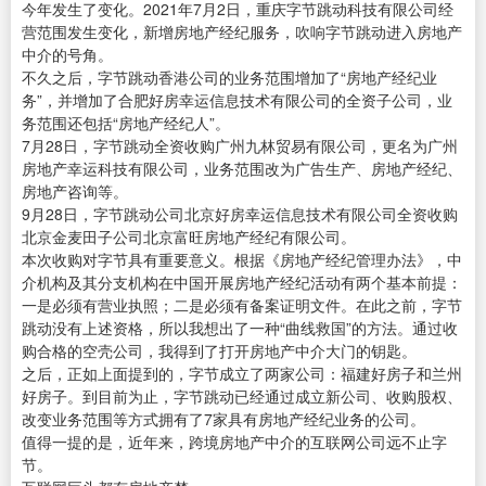
今年发生了变化。2021年7月2日，重庆字节跳动科技有限公司经
营范围发生变化，新增房地产经纪服务，吹响字节跳动进入房地产
中介的号角。
不久之后，字节跳动香港公司的业务范围增加了“房地产经纪业
务”，并增加了合肥好房幸运信息技术有限公司的全资子公司，业
务范围还包括“房地产经纪人”。
7月28日，字节跳动全资收购广州九林贸易有限公司，更名为广州
房地产幸运科技有限公司，业务范围改为广告生产、房地产经纪、
房地产咨询等。
9月28日，字节跳动公司北京好房幸运信息技术有限公司全资收购
北京金麦田子公司北京富旺房地产经纪有限公司。
本次收购对字节具有重要意义。根据《房地产经纪管理办法》，中
介机构及其分支机构在中国开展房地产经纪活动有两个基本前提：
一是必须有营业执照；二是必须有备案证明文件。在此之前，字节
跳动没有上述资格，所以我想出了一种“曲线救国”的方法。通过收
购合格的空壳公司，我得到了打开房地产中介大门的钥匙。
之后，正如上面提到的，字节成立了两家公司：福建好房子和兰州
好房子。到目前为止，字节跳动已经通过成立新公司、收购股权、
改变业务范围等方式拥有了7家具有房地产经纪业务的公司。
值得一提的是，近年来，跨境房地产中介的互联网公司远不止字
节。