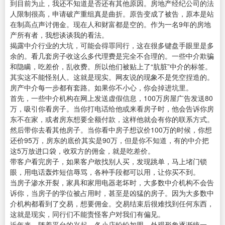
到目前为止，我还不知道是否还有其他原因。房地产经纪公司的法
人限制很高，申请破产重组真是曲折。原告变成了被告，原本是站
在制高点声讨佣金。现在人和财富都是空的。作为一名9年的房地
产所有者，我想谈谈我的看法。
揭露中介行业的大坑，可能会得罪同行，这在很多键盘手眼里是多
余的。看几套房子收这么多代理费是完全不合理的。一些中介欺骗
和隐瞒，吃差价，乱收费。所以他们被贴上了“肮脏”中介的标签。
其实这不能怪别人。这就是现实。网友说的现象不是凭空捏造的。
房产中介每一步都有套路。如果你不小心，你会掉进坑里。
首先，一些中介机构在网上发送虚假信息，100万房屋广告发送80
万，吸引你看房子。当你打电话给他或来看房子时，他会告诉你房
东不在家，或者房东想要全额付款，这样他就会有你的联系方式。
然后带你去看其他房子。当你看中房子想议价100万的时候，你想
还价95万，房东的底价其实是90万，但是你不知道，有的中介把
这5万放进口袋，收双方的佣金，就是吃差价。
带客户看完房子，如果客户敢找别人买，发现跳单，马上堵门锁
眼，用电话轰炸短信辱骂，各种手段都可以用，让你买不到。
当房子渗水开裂，家具和家用电器老坏时，大多数中介机构不会告
诉你，当房子的学位被占用时，甚至是凶猛的房子。因为大多数中
介机构都看到了交易，想要佣金。交易结束后很难找到任何东西，
这就是现实，同行们不能责怪客户对我们有偏见。
近年来，随着平台的兴起，各小店纷纷加盟，外观形象逐渐统一。