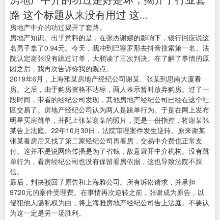
路 这个标题从来没有用过 这...
房地产中介的功过揭开了套路。
房地产知识。出乎意料的是，在张杰谢娜的影响下，银行回应说这
名男子拿了0.94元。今天，我冲到巴塞罗那去抖音搜索第一名。法
院认定谢张没有跳过订单，大鹏读了三次判决。在了解了事情的原
因之后，我再次告诉你我的观点。
2019年6月，上海雅某房地产经纪公司谢某、张某到思南大厦看
房。之后，由于购房资格不达标，两人表示暂时放弃购房。过了一
段时间，带看的经纪公司发现，其他房地产经纪公司已经在这个社
区交易了。房地产经纪公司认为两人是跳单行为。于是在网上发布
明星买房跳单，并配上张某谢某的照片，更是一份指控，将谢某张
某告上法庭。22年10月30日，法院审理案件发生逆转。原来谢某
张某看房后又找了第二家经纪公司再看房，交易中介费也正常支
付。这并不是说网络传播是为了省钱，故意避开中介机构。没有跳
单行为，看房经纪公司也没有保留看房依据，这也导致法院不踩
信。
最后，判决驳回了原告和上海雅公司。所有诉讼请求，并承担
9720元的案件受理费。在事情再次逆转之前，张谢成为原告，以
侵犯他人隐私权为由，将上海雅房地产经纪公司告上法庭。不要认
为这一定是另一场胜利。