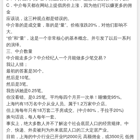
C．中介每天都在网站上提倡房价上涨，因为他们可以赚更多的佣
金
应该说，这三种观点都是错误的。
中介靠的是成交量，靠的是“量”。价格涨跌20%，对他们影响不
大。
“价”和“量”，这是一个非常核心的基本概念。并引发了以后一系列
的演绎。
三、中介数量
中介能走多少？中介经纪人一个月能做多少笔交易？
我让人猜；
最初的答案是30个。
然后是10笔。
然后是3笔。
我告诉她是0.25笔。
你没看错。是0.25笔。平均每四个月开一次单！睡懒觉95%。
上海约有15万名中介从业人员。属于1.2万家中介店。
但上海每年只有18万套二手房成交。(中介80%，手拉手20%)
换句话说，每人每年一套。
事实上，绝大多数人并不了解这个社会底层人口的经营规律。中
介、快递、外卖被列为外来底层人口的三大定居产业。
目前，上海的中介行业已开业约2000元 高额佣金，或3500元 低佣