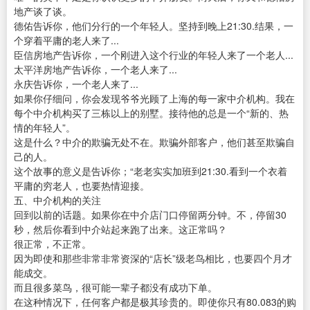
地产谈了谈。
德佑告诉你，他们分行的一个年轻人。坚持到晚上21:30.结果，一
个穿着平庸的老人来了...
臣信房地产告诉你，一个刚进入这个行业的年轻人来了一个老人...
太平洋房地产告诉你，一个老人来了...
永庆告诉你，一个老人来了...
如果你仔细问，你会发现爷爷光顾了上海的每一家中介机构。我在
每个中介机构买了三栋以上的别墅。接待他的总是一个“新的、热
情的年轻人”。
这是什么？中介的欺骗无处不在。欺骗外部客户，他们甚至欺骗自
己的人。
这个故事的意义是告诉你；“老老实实加班到21:30.看到一个衣着
平庸的穷老人，也要热情迎接。
五、中介机构的关注
回到以前的话题。如果你在中介店门口停留两分钟。不，停留30
秒，然后你看到中介站起来跑了出来。这正常吗？
很正常，不正常。
因为即使和那些非常非常资深的“店长”级老鸟相比，也要四个月才
能成交。
而且很多菜鸟，很可能一辈子都没有成功下单。
在这种情况下，任何客户都是极其珍贵的。即使你只有80.083的购