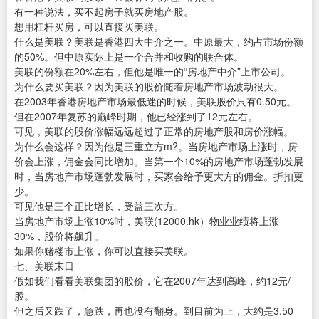
有一种说法，买不起房子就买房地产股。
想用杠杆买房，可以直接买美联。
什么是美联？美联是香港四大中介之一。中原最大，约占市场份额
的50%。但中原实际上是一个合并和收购的联合体。
美联的份额在20%左右，但他是唯一的“房地产中介”上市公司。
为什么要买美联？因为美联的股价随着房地产市场波动很大。
在2003年香港房地产市场最低迷的时候，美联股价只有0.50元。
但在2007年复苏的巅峰时期，他已经涨到了12元左右。
可见，美联的股价涨幅远远超过了正常的房地产股和房价涨幅。
为什么会这样？因为他是三重立方m?。当房地产市场上涨时，房
价会上涨，佣金会同比增加。当第一个10%的房地产市场蓬勃发展
时，当房地产市场蓬勃发展时，买家会给予更大方的佣金。折扣更
少。
可见他是三个正比增长，受益三次方。
当房地产市场上涨10%时，美联(12000.hk）物业业绩将上涨
30%，股价将飙升。
如果你赌楼市上涨，你可以直接买美联。
七、美联末日
假如我们看看美联集团的股价，它在2007年达到高峰，约12元/
股。
但之后又跌了，急跌，再也没有翻身。到目前为止，大约是3.50