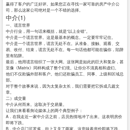
赢得了客户的广泛好评。如果您正在寻找一家可靠的房产中介公
司，那么这家公司绝对是一个不错的选择。
中介(1)
一、谎言世界
中介行业，用一句话来概括，就是“以上全错”。
中介是一个谎言世界。这是最基本的概念。一定要牢牢记住。
中介是一个谎言世界，谎言无处不在。从准备、接触、观看、交
易、收付、结束，谎言无处不在。每一句话他都可能在骗你，陷阱
里有陷阱。
最后，他用谎言组织了一张大网。这张网是如此的巨大和复杂，甚
至像《Matrix》同样构成了整个幻境。让你分不清真相和虚幻。
他们不仅欺骗外部和客户。他们还欺骗员工、同事、上级和区域总
部。
对于整个故事来说，因为太复杂太长，我们需要把它拆成几篇文
章。
二）成交量
中介从何而来。这取决于交易量。
让我们来看看舆论媒体上的两个典型例子：
A．在我走近一家中介店之前，店员热情地冲了出来。这表明房价
即将下跌。
B．中介店门可罗雀，街上又关了两家。这意味着房价即将下跌。