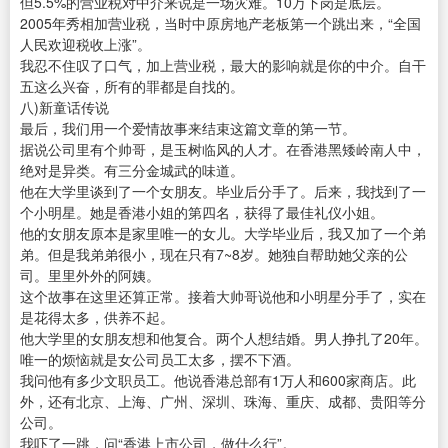
但5.5%的营业税对中介来说是一场灾难。10万下岗是底层。
2005年秀相加营业税，当时中原房地产老板第一个跳出来，“全国
人民欢迎税收上涨”。
我忍不住叹了口气，加上营业税，最大的影响就是你的中介。自干
五这么兴奋，所有的罪都是自找的。
八)新童话传说
最后，我们用一个爱情故事来结束这篇文章的第一节。
据说公司里有个帅哥，是玉树临风的人才。在香港黑矮岭南人中，
绝对是异类。有三分金城武的味道。
他在大学里谈到了一个女朋友。毕业后分手了。后来，我找到了一
个小明星。她是香港小姐的第四名，获得了最佳礼仪小姐。
他的女朋友原本是家里唯一的女儿。大学毕业后，我又加了一个弟
弟。但是我弟弟很小，现在只有7~8岁。她独自帮助她父亲的公
司。里里外外的阿姨。
这个故事在这里还算正常。接着大帅哥说他和小明星分手了，实在
是花得太多，供养不起。
他大学里的女朋友想和他复合。两个人想结婚。男人挣扎了20年。
唯一的烦恼就是女公司员工太多，摆不下酒。
我问他有多少文职员工。他说香港总部有1万人和600家商店。此
外，还有北京、上海、广州、深圳、珠海、重庆、成都、贵阳等分
公司。
我吓了一跳，问“香港上市公司，做什么行”。