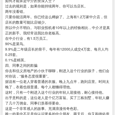
如何才能算是中介的资深人士？
过去的规则是，如果你能持续两年。你可以当店长。
两年没看错。
只要你能活两年。你已经这么稀缺了。上海有1.2万家中介店，但
店长的数量可能比店铺少。
所以中介不明白。与职业投机者10年以上的经验相比，中介才是真
正的新手。我经常说我比你老板高。
在中介行业，有1.5万员工。
90%是菜鸟。
9.9%是二年级店长的骨干。每年有12000人成交4万套。每月人均
0.25套。
0.1%是精英。
四、同事之间的欺骗
你去和信义房地产的小伙子聊聊，刚进入这个行业的孩子，他们会
对你说，“服务态度很重要”。
据说有一位老人穿着普通的衣服。晚上九点半，跑到店里。时间太
晚了，衣着也很普通。每个人都懒得理他。
这时，只有一个刚进入这个行业的年轻人迎接他，耐心接待他。
出乎意料的是，这位老人是个亿万富翁。买了三栋别墅，年轻人赚
了几十万佣金。同事们羡慕得要命。
这是一个非常感人的故事。充满浪漫传奇色彩。
唯一的美中不足是你认识更多的中介朋友。两天后，你又和德佑房