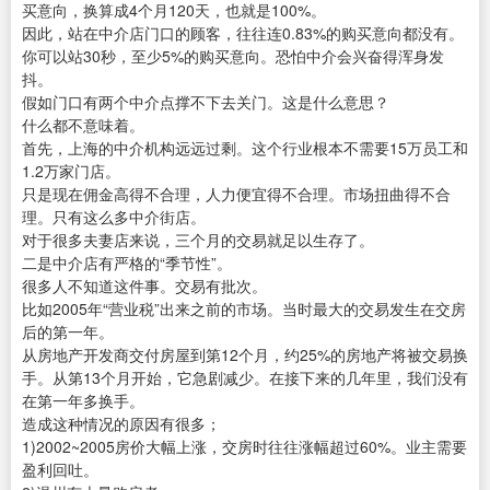
买意向，换算成4个月120天，也就是100%。
因此，站在中介店门口的顾客，往往连0.83%的购买意向都没有。
你可以站30秒，至少5%的购买意向。恐怕中介会兴奋得浑身发
抖。
假如门口有两个中介点撑不下去关门。这是什么意思？
什么都不意味着。
首先，上海的中介机构远远过剩。这个行业根本不需要15万员工和
1.2万家门店。
只是现在佣金高得不合理，人力便宜得不合理。市场扭曲得不合
理。只有这么多中介街店。
对于很多夫妻店来说，三个月的交易就足以生存了。
二是中介店有严格的“季节性”。
很多人不知道这件事。交易有批次。
比如2005年“营业税”出来之前的市场。当时最大的交易发生在交房
后的第一年。
从房地产开发商交付房屋到第12个月，约25%的房地产将被交易换
手。从第13个月开始，它急剧减少。在接下来的几年里，我们没有
在第一年多换手。
造成这种情况的原因有很多；
1)2002~2005房价大幅上涨，交房时往往涨幅超过60%。业主需要
盈利回吐。