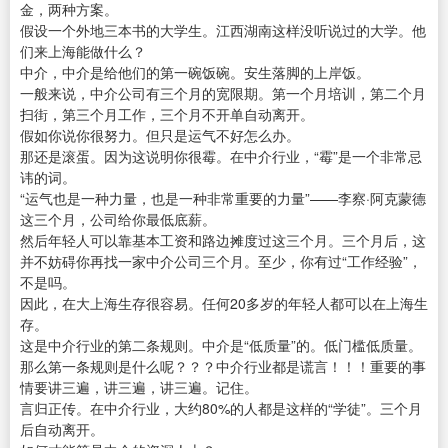
金，两种方案。
假设一个外地三本书的大学生。江西湖南这样没听说过的大学。他
们来上海能做什么？
中介，中介是给他们的第一碗饭碗。安生落脚的上岸饭。
一般来说，中介公司有三个月的宽限期。第一个月培训，第二个月
扫街，第三个月工作，三个月不开单自动离开。
假如你说你很努力。但只是运气不好怎么办。
那还是滚蛋。因为这说明你很霉。在中介行业，“霉”是一个非常忌
讳的词。
“运气也是一种力量，也是一种非常重要的力量”——李察·阿克蒙德
这三个月，公司给你最低底薪。
然后年轻人可以靠基本工资和路边摊度过这三个月。三个月后，这
并不妨碍你再找一家中介公司三个月。至少，你有过“工作经验”，
不是吗。
因此，在大上海生存很容易。任何20多岁的年轻人都可以在上海生
存。
这是中介行业的第二条规则。中介是“低质量”的。低门槛低质量。
那么第一条规则是什么呢？？？中介行业都是谎言！！！重要的事
情要讲三遍，讲三遍，讲三遍。记住。
言归正传。在中介行业，大约80%的人都是这样的“学徒”。三个月
后自动离开。