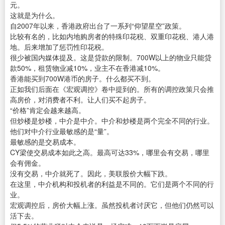
元。
这就是为什么。
自2007年以来，香港政府出台了一系列“仰望星空”政策。
比较有名的，比如内地购房者的特殊印花税、双重印花税、港人港
地。后来增加了惩罚性印花税。
很少被国内媒体提及。这是贷款的限制。700W以上的物业只能贷
款50%，租赁物业减10%，业主不在香港减10%。
香港能买到700W港币的房子。什么都买不到。
正如我们后面在《宏观调控》卷中提到的。所有的调控政策只会推
高房价，对消费者不利。让人们买不起房子。
“价格”肯定会越来越高。
但炒楼是炒楼，中介是中介。中介和炒楼是两个完全不同的行业。
他们对中介行业最敏感的是“量”。
最敏感的是交易成本。
CY梁使交易成本如此之高。最高可达33%，哪里会有交易，哪里
会有佣金。
没有交易，中介就死了。因此，美联股价大幅下跌。
在这里，中介机构和投机者的利益是不同的。它们是两个不同的行
业。
宏观调控后，房价大幅上涨。虽然投机者讨厌它，但他们仍然可以
活下去。