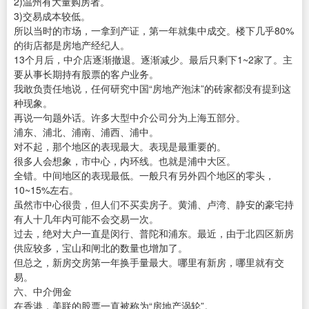
2)温州有大量购房者。
3)交易成本较低。
所以当时的市场，一拿到产证，第一年就集中成交。楼下几乎80%
的街店都是房地产经纪人。
13个月后，中介店逐渐撤退。逐渐减少。最后只剩下1~2家了。主
要从事长期持有股票的客户业务。
我敢负责任地说，任何研究中国“房地产泡沫”的砖家都没有提到这
种现象。
再说一句题外话。许多大型中介公司分为上海五部分。
浦东、浦北、浦南、浦西、浦中。
对不起，那个地区的表现最大。表现是最重要的。
很多人会想象，市中心，内环线。也就是浦中大区。
全错。中间地区的表现最低。一般只有另外四个地区的零头，
10~15%左右。
虽然市中心很贵，但人们不买卖房子。黄浦、卢湾、静安的豪宅持
有人十几年内可能不会交易一次。
过去，绝对大户一直是闵行、普陀和浦东。最近，由于北四区新房
供应较多，宝山和闸北的数量也增加了。
但总之，新房交房第一年换手量最大。哪里有新房，哪里就有交
易。
六、中介佣金
在香港，美联的股票一直被称为“房地产涡轮”。