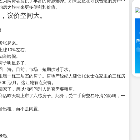
还为购房者提供了丰富的房源选择。如果您正在寻找合适的房产中
购房之旅带来更多便利和价值。
足，议价空间大。
！
紧张起来。
涨10%左右。
知道端倪。
房子明显多了。
回上海。目前，市场上短期供过于求。
里租一栋三居室的房子。房地产经纪人建议张女士在家里的三栋房
200元/月。这让她有点兴奋。
回家了，所以想问问别人是否需要租房。
商店昨天就上市了六栋房子。此外，受二手房交易冷清的影响，一
价出租，而不是闲置。
接老板