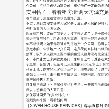
表。他们不仅在房源信息透明和专业服务上表现出色，
介公司，不妨考虑这两家公司，相信他们一定能为您的
实用帖子！看看租房:近两天房源充
春节过后，房屋租赁市场也逐渐升温。
不过，周到君需要提醒大家的是，最近是租房的好时机
先听听业内人士怎么说。——
现在想租房，议价空间更大，接下来人多了，房子慢慢
预计元宵节过后，租金将达到高峰。实际交易租金也将上
你不相信吗？如果你最近来到房地产中介公司，你可以
嘉定市的一些房地产中介公司，这几天前来挂牌出租的
然而，以外来人群为主要力量的租赁人群并没有完全返
不，市民张女士来到福海路的一家中介公司，准备在家
子里加一台空调，租金可以从原来的2800元/月上升到3
张女士说，以前的租客租了三个月，现在到期了，过年
像张女士一样，由于租户年底退出，房屋闲置。仅这家
批房屋转售为租赁。
目前租赁市场上的房屋供应相对充足，一些房东考虑降
所以，想租房的人要注意~
抓住最近两天的“黄金时机”！
视频资料来源：看看新闻网
【XIWEN HOUSE SERVICES】尊享直接对