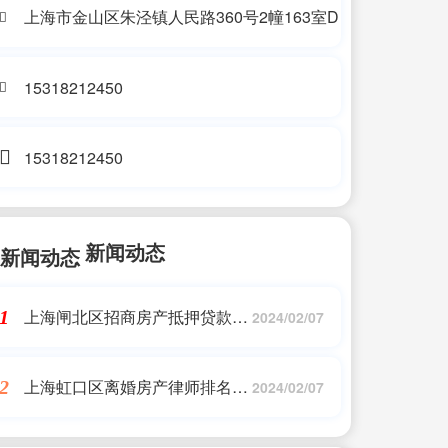
上海市金山区朱泾镇人民路360号2幢163室D
15318212450
15318212450
新闻动态
上海闸北区招商房产抵押贷款排
1
2024/02/07
名,宝能系公司钜盛华逾期债务
超375亿，12家信托踩雷合计超
上海虹口区离婚房产律师排名,
2
212亿
2024/02/07
离婚了，涨了好几倍的房子该怎
么分?