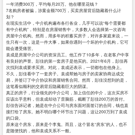
一年消费300万，平均每月20万。他在哪里花钱？
7名购房者被骗，涉案金额700万，买卖房屋背后隐藏着什么计
划？
在现实生活中，中介机构遍布各行各业，几乎可以说“每个需要都
有中介机构”，特别是在房屋销售中，大多数人会选择第一次咨询
房屋中介机构。然而，用多年的积蓄买房子，对许多家庭来说，一
生只有一次，这是一件大事，如果你遇到一个坏的中介机构，它可
能会遭受痛苦。
袁成是房屋中介公司的资深员工。他工作了10多年，在老客户中享
有良好的声誉。彭佳的第一套房子是他买的。2021年6月，彭佳再
次找到袁成要求买房。对此，袁成还表示，一切都包在他身上。
不久，彭佳看中了一套房子。袁成帮她与房子的卖家协商达成交
易，并签订了中介协议和房屋销售合同。然而，彭佳没想到的是，
这笔看似顺利的交易背后隐藏着巨大的阴谋。
真正的房子，行业领先的中介公司，加上信任的中介，这次买房不
应该出乎意料，但袁成却动了歪脑筋，截断了彭佳200万的首付。
彭佳告诉记者，她是在中介公司与房东面对面签订的合同，钱也直
接打给了房东。她不明白哪个环节出了问题，这让200万到了袁成
的口袋。
原来这个房东，原来是个李鬼。而且，这个冒名“房东”的人，也不
是随便找的，他和袁成关系不一般。