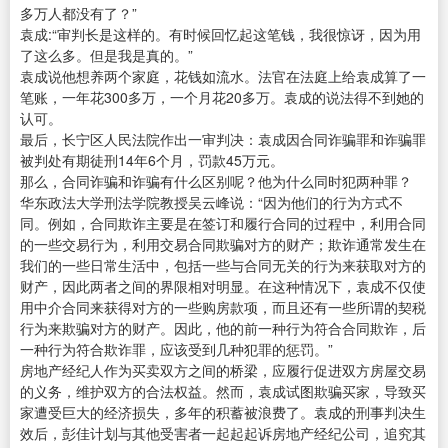
多万人都没有了？”
袁成:“审判长是这样的。有时候回忆起这笔钱，我很惊讶，因为用
了这么多。但是我是真的。”
袁成说他想养两个家庭，花钱如流水。法官在法庭上给袁成算了一
笔账，一年花300多万，一个月花20多万。袁成的说法得不到她的
认可。
最后，长宁区人民法院作出一审判决：袁成因合同诈骗罪和诈骗罪
被判处有期徒刑14年6个月，罚款45万元。
那么，合同诈骗和诈骗有什么区别呢？他为什么同时犯两种罪？
华东政法大学刑法学院教授吴云峰说：“因为他们的行为方式不
同。例如，合同欺诈主要是在签订和履行合同的过程中，利用合同
的一些交易行为，利用交易合同欺骗对方的财产；欺诈通常发生在
我们的一些日常生活中，包括一些与合同无关的行为来获取对方的
财产，因此两者之间的界限相对明显。在这种情况下，袁成不仅使
用中介合同来获得对方的一些购房款项，而且还有一些所谓的契税
行为来欺骗对方的财产。因此，他的前一种行为符合合同欺诈，后
一种行为符合欺诈罪，应该受到几种犯罪的惩罚。”
房地产经纪人作为买卖双方之间的桥梁，应履行促进双方房屋交易
的义务，维护双方的合法权益。然而，袁成试图欺骗买家，导致买
家遭受巨大的经济损失，多年的积蓄被浪费了。袁成的刑事判决生
效后，彭佳计划与其他受害者一起起起诉房地产经纪公司，追究其