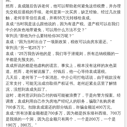
然而，袁成随后告诉老何，他可以帮助老何避免这些税费，并办理
先交税后退税的手续。老何是第一次买房，缺乏经验。经过几次接
触，老何非常信任袁成，并将55万元转移给袁成。
袁成:“当时我是这么跟他说的，因为有遗产税。遗产税可以在我们
中介的灰色地带避免，可以用什么方法不交？”
审判员:“那他为什么要转给你30万呢？”
袁成：“因为当时出台了一项新政策，税收可以由房东退还。”
审判员:“另一笔25万？”
袁成：“25万我告诉他的是，我们等于潜规则，所有总纳税额的一
半都是先预支的。”
袁成所说的都是他虚构的谎言。事实上，根本没有这样的灰色渠
道。然而，老何被说服了。付钱后，他一心等待袁成退税。
几天后，老何等了一个坏消息。中介公司打电话说，由于税款没有
正常支付，可能无法成功取得产权证书。老何赶紧去店里了解情
况，没想到袁成失踪了。
这时，老何意识到自己付的钱可能被浪费了，于是向警方报案。经
调查，袁成利用自己作为房地产经纪人的职务，骗取7名购房者
700多万元。扣除袁成退还的部分钱后，诈骗金额近400万元。
袁成:“所有涉案金额都是700多万，因为都是拆东墙补西墙。700万
是我填的一个洞，因为总金额只有两个，一个是200万，一个是
190万，390万。”