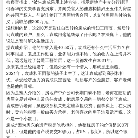
检察官指出，“被告袁成采用上述方法，指示房地产中介分行经理
何春华的丈夫李冒充房东，并向受害人彭佳虚构情妇王玉伟为房屋
的共同产权人。与彭佳签订了房屋销售合同，以支付房屋首付的名
义，骗取彭佳200万元。”
没想到的是，这200万是彭佳自己转给袁成的情妇王雨薇，然后转
到袁成的账户。那么，袁成用这笔钱做了什么呢？在法庭上，他的
说法是暂时解决生活压力。
据袁成介绍，他的年收入是40-50万，袁成还有什么生活压力？在
同事眼里，袁成工作勤奋，业务能力也不错，他的收入在上海并不
低，远远超过了普通工薪阶层，这一切都发生在2021年。
原来袁成已经结婚了，但婚外还有一个情人，那就是王雨薇。
2021年，袁成和王雨薇的孩子出生了，这让袁成感到高兴和担
忧。承受经济压力的袁成决定冒险，动起客户的歪脑筋。客户老何
也是他的目标。
因为是熟人介绍的，房地产中介公司长期口碑不错，老何在随后的
房屋交易过程中非常信任袁成，把房屋交易的一切都交给了袁成。
袁成告诉老何，虽然税务机关规定谁承担税费，但事实上，在买房
时，卖方的税费一般由买方承担。老何喜欢的房子涉及遗产税，这
不是一个小数目。
袁成:“因为房东的遗产税是他承担的，他整栋房子的价值是600万
以上，但是他的遗产税要交30多万，占5%，接近6，所以这个很
高。”