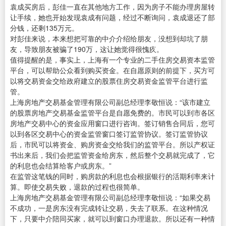
袁成买房后，彭佳一直在其他地方工作，因为房子不能办理房屋转
让手续，她也开始发现袁成有问题，经过不断询问，袁成退还了部
分钱，还剩135万元。
对彭佳来说，本来想把可靠的中介介绍给朋友，没想到却坑了朋
友，导致朋友被骗了190万，这让她觉得很愧疚。
值得提醒的是，事实上，上海有一个专业的二手住房交易资本监管
平台，可以帮助公众看到购买资金。在自愿原则的前提下，买方可
以将交易资金交给政府建立的股票住房交易资金监管平台进行监
管。
上海房地产交易基金管理有限公司副总经理李敬恒说：“该市建立
的股票房地产交易基金监管平台是自愿免费的。市民可以到市各区
房地产交易中心的资金应用窗口进行咨询。签订销售合同后，您可
以到各区交易中心的资金监管窗口签订监管协议。签订监管协议
后，市民可以将资金、购房资金交给我们的监管平台。所以产权证
书出来后，我们会把监管资金给房东，然后整个交易就完成了，它
的利息也会结算给客户或房东。”
在监管这笔钱的同时，购房款的利息也会根据银行的活期利率来计
算。即使交易失败，退款的过程也很简单。
上海房地产交易基金管理有限公司副总经理李敬恒说：“如果交易
不成功，一是房东没有完成转让交易，失去了联系。在这种情况
下，只要中介陪同买家，就可以到窗口办理退款。所以还有一种情