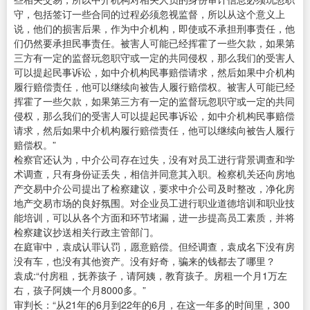
守，包括签订一些合同的过程必须忽视监督，所以从这个意义上
说，他们的损害后果，作为中介机构，即使或不承担刑事责任，他
们仍然要承担民事责任。被害人可能已经挥霍了一些欠款，如果第
三方有一定的监督玩忽职守或一定的共同侵权，那么我们的受害人
可以提起民事诉讼，如中介机构民事赔偿请求，然后如果中介机构
履行赔偿责任，他可以继续向被告人履行赔偿权。被害人可能已经
挥霍了一些欠款，如果第三方有一定的监督玩忽职守或一定的共同
侵权，那么我们的受害人可以提起民事诉讼，如中介机构民事赔偿
请求，然后如果中介机构履行赔偿责任，他可以继续向被告人履行
赔偿权。”
检察官还认为，中介公司存在过失，没有对员工进行背景调查和学
术调查，只有身份证丢失，相信并同意其入职。检察机关还向房地
产交易中介公司提出了检察建议，要求中介公司及时整改，净化房
地产交易市场的良好氛围。对企业员工进行职业道德培训和职业技
能培训，可以从各个方面和环节堵漏，进一步提高员工素质，并将
检察建议抄送相关行政主管部门。
在庭审中，袁成认罪认罚，愿意赔偿。但经调查，袁成名下没有房
没有车，也没有其他资产。没有好奇，骗来的钱都去了哪里？
袁成:“付房租，抚养孩子，请阿姨，教育孩子。房租一个月1万左
右，孩子阿姨一个月8000多。”
审判长：“从21年的6月到22年的6月，在这一年多的时间里，300