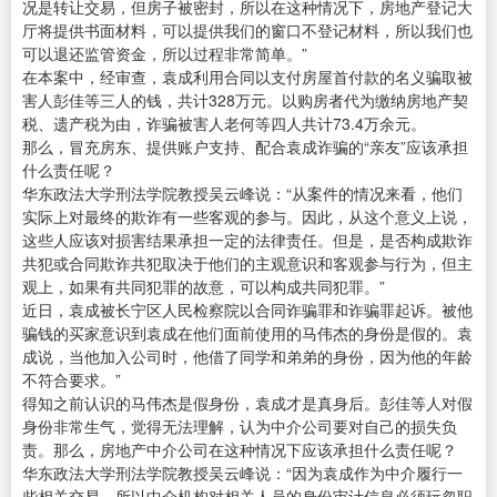
况是转让交易，但房子被密封，所以在这种情况下，房地产登记大
厅将提供书面材料，可以提供我们的窗口不登记材料，所以我们也
可以退还监管资金，所以过程非常简单。”
在本案中，经审查，袁成利用合同以支付房屋首付款的名义骗取被
害人彭佳等三人的钱，共计328万元。以购房者代为缴纳房地产契
税、遗产税为由，诈骗被害人老何等四人共计73.4万余元。
那么，冒充房东、提供账户支持、配合袁成诈骗的“亲友”应该承担
什么责任呢？
华东政法大学刑法学院教授吴云峰说：“从案件的情况来看，他们
实际上对最终的欺诈有一些客观的参与。因此，从这个意义上说，
这些人应该对损害结果承担一定的法律责任。但是，是否构成欺诈
共犯或合同欺诈共犯取决于他们的主观意识和客观参与行为，但主
观上，如果有共同犯罪的故意，可以构成共同犯罪。”
近日，袁成被长宁区人民检察院以合同诈骗罪和诈骗罪起诉。被他
骗钱的买家意识到袁成在他们面前使用的马伟杰的身份是假的。袁
成说，当他加入公司时，他借了同学和弟弟的身份，因为他的年龄
不符合要求。”
得知之前认识的马伟杰是假身份，袁成才是真身后。彭佳等人对假
身份非常生气，觉得无法理解，认为中介公司要对自己的损失负
责。那么，房地产中介公司在这种情况下应该承担什么责任呢？
华东政法大学刑法学院教授吴云峰说：“因为袁成作为中介履行一
些相关交易，所以中介机构对相关人员的身份审计信息必须玩忽职