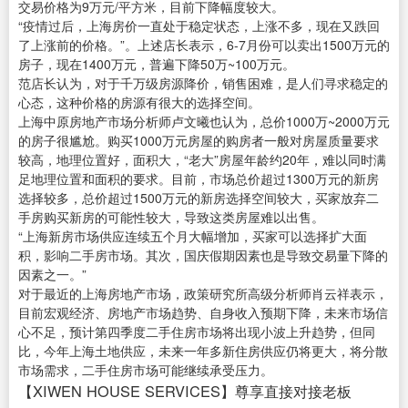
交易价格为9万元/平方米，目前下降幅度较大。
“疫情过后，上海房价一直处于稳定状态，上涨不多，现在又跌回
了上涨前的价格。”。上述店长表示，6-7月份可以卖出1500万元的
房子，现在1400万元，普遍下降50万~100万元。
范店长认为，对于千万级房源降价，销售困难，是人们寻求稳定的
心态，这种价格的房源有很大的选择空间。
上海中原房地产市场分析师卢文曦也认为，总价1000万~2000万元
的房子很尴尬。购买1000万元房屋的购房者一般对房屋质量要求
较高，地理位置好，面积大，“老大”房屋年龄约20年，难以同时满
足地理位置和面积的要求。目前，市场总价超过1300万元的新房
选择较多，总价超过1500万元的新房选择空间较大，买家放弃二
手房购买新房的可能性较大，导致这类房屋难以出售。
“上海新房市场供应连续五个月大幅增加，买家可以选择扩大面
积，影响二手房市场。其次，国庆假期因素也是导致交易量下降的
因素之一。”
对于最近的上海房地产市场，政策研究所高级分析师肖云祥表示，
目前宏观经济、房地产市场趋势、自身收入预期下降，未来市场信
心不足，预计第四季度二手住房市场将出现小波上升趋势，但同
比，今年上海土地供应，未来一年多新住房供应仍将更大，将分散
市场需求，二手住房市场可能继续承受压力。
【XIWEN HOUSE SERVICES】尊享直接对接老板