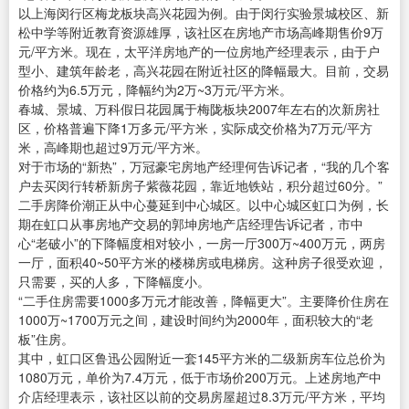
以上海闵行区梅龙板块高兴花园为例。由于闵行实验景城校区、新
松中学等附近教育资源雄厚，该社区在房地产市场高峰期售价9万
元/平方米。现在，太平洋房地产的一位房地产经理表示，由于户
型小、建筑年龄老，高兴花园在附近社区的降幅最大。目前，交易
价格约为6.5万元，降幅约为2万~3万元/平方米。
春城、景城、万科假日花园属于梅陇板块2007年左右的次新房社
区，价格普遍下降1万多元/平方米，实际成交价格为7万元/平方
米，高峰期也超过9万元/平方米。
对于市场的“新热”，万冠豪宅房地产经理何告诉记者，“我的几个客
户去买闵行转桥新房子紫薇花园，靠近地铁站，积分超过60分。”
二手房降价潮正从中心蔓延到中心城区。以中心城区虹口为例，长
期在虹口从事房地产交易的郭坤房地产店经理告诉记者，市中
心“老破小”的下降幅度相对较小，一房一厅300万~400万元，两房
一厅，面积40~50平方米的楼梯房或电梯房。这种房子很受欢迎，
只需要，买的人多，下降幅度小。
“二手住房需要1000多万元才能改善，降幅更大”。主要降价住房在
1000万~1700万元之间，建设时间约为2000年，面积较大的“老
板”住房。
其中，虹口区鲁迅公园附近一套145平方米的二级新房车位总价为
1080万元，单价为7.4万元，低于市场价200万元。上述房地产中
介店经理表示，该社区以前的交易房屋超过8.3万元/平方米，平均