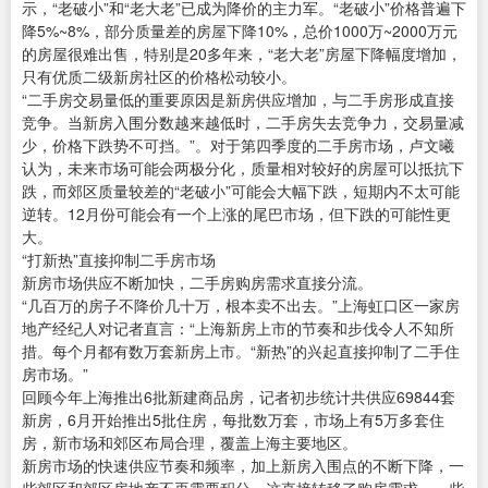
示，“老破小”和“老大老”已成为降价的主力军。“老破小”价格普遍下
降5%~8%，部分质量差的房屋下降10%，总价1000万~2000万元
的房屋很难出售，特别是20多年来，“老大老”房屋下降幅度增加，
只有优质二级新房社区的价格松动较小。
“二手房交易量低的重要原因是新房供应增加，与二手房形成直接
竞争。当新房入围分数越来越低时，二手房失去竞争力，交易量减
少，价格下跌势不可挡。”。对于第四季度的二手房市场，卢文曦
认为，未来市场可能会两极分化，质量相对较好的房屋可以抵抗下
跌，而郊区质量较差的“老破小”可能会大幅下跌，短期内不太可能
逆转。12月份可能会有一个上涨的尾巴市场，但下跌的可能性更
大。
“打新热”直接抑制二手房市场
新房市场供应不断加快，二手房购房需求直接分流。
“几百万的房子不降价几十万，根本卖不出去。”上海虹口区一家房
地产经纪人对记者直言：“上海新房上市的节奏和步伐令人不知所
措。每个月都有数万套新房上市。“新热”的兴起直接抑制了二手住
房市场。”
回顾今年上海推出6批新建商品房，记者初步统计共供应69844套
新房，6月开始推出5批住房，每批数万套，市场上有5万多套住
房，新市场和郊区布局合理，覆盖上海主要地区。
新房市场的快速供应节奏和频率，加上新房入围点的不断下降，一