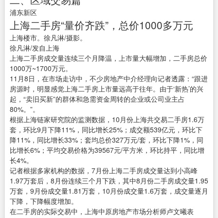
浦东新区
上海二手房“量价齐跌”，总价1000多万元
上海楼市。徐凡淋/摄影。
徐凡淋/发自上海
上海二手房成交量连续三个月降温，上市量大幅增加，二手房总价
1000万~1700万元。
11月8日，在市场走访中，不少房地产中介经理向记者透露：“跟进
房源时，明显感觉上海二手房上市量远高于往年。由于‘新热’的兴
起，“卖旧买新”的群体和急需资金周转的企业或公司业主占
80%。”。
根据上海链家研究院的监测数据，10月份上海共交易二手房1.6万
套，环比9月下降11%，同比增长25%；成交额539亿元，环比下
降11%，同比增长33%；套均总价327万元/套，环比下降1%，同
比增长6%；平均交易价格为39567元/平方米，环比持平，同比增
长4%。
记者根据多家机构的数据，7月份上海二手房成交量达到小高峰
1.97万套后，8月份连续三个月下跌，其中8月份二手房成交量1.95
万套，9月份成交量1.81万套，10月份成交量1.6万套，成交量逐月
下降，下降幅度增加。
在二手房的实际交易中，上海中原房地产市场分析师卢文曦表