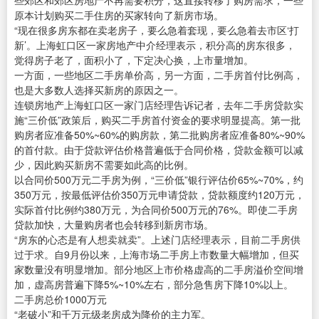
些郊区和郊区房地产不再需要积分，这直接转移了购房需求，一些
原本计划购买二手住房的买家转向了新房市场。
“现在很多房东都在卖老房子，要么急着套现，要么急着去市区‘打
新’。上海虹口区一家房地产中介经理表示，积分高的房东很多，
觉得房子老了，面积小了，下定决心换，上市量增加。
一方面，一些地区二手房单价高，另一方面，二手房首付比例高，
也是大多数人选择买新房的原因之一。
连锁房地产上海虹口区一家门店经理告诉记者，去年二手房贷款实
施“三价低”政策后，购买二手房首付资金的要求明显提高。第一批
购房者应准备50%~60%的购房款，第二批购房者应准备80%~90%
的首付款。由于贷款评估价格普遍低于合同价格，贷款金额可以减
少，因此购买新房不需要如此高的比例。
以合同价500万元二手房为例，“三价低”银行评估价65%~70%，约
350万元，按最低评估价350万元申请贷款，贷款额度约120万元，
实际首付比例约380万元，为合同价500万元的76%。即使二手房
贷款加快，大量购房者也会转移到新房市场。
“房东的心态是有人想卖就卖”。上述门店经理表示，目前二手房供
过于求。自9月份以来，上海市场二手房上市数量大幅增加，但买
家数量没有明显增加。部分地区上市价格虚高的二手房溢价空间增
加，虚高房普遍下降5%~10%左右，部分急售房下降10%以上。
二手房总价1000万元
“老破小”和千万元级老房成为降价的主力军。