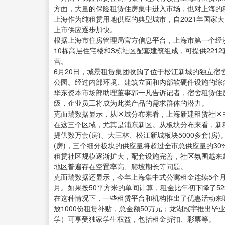
方面，大量的保险租赁住房集中进入市场，也对上海的
上海作为纯租赁用地供应的典型城市，自2021年国家
上市供应逐步加快。
根据上海市住房管理局官方信息平台，上海市第一个经
10栋高层住宅楼和3栋社区配套建筑组成，可提供22
营。
6月20日，城景租赁集团收购了位于松江新城的独立宿
公园。经过内部环境、建筑立面和内部软硬件设施的综
华东资本市场部助理董事郭一凡告诉记者，宿舍租赁住
级，企业员工将成为此类产品的需求群体的潜力。
克而瑞数据显示，从区域分布来看，上海新建租赁社区
在这三个区域，尤其是浦东新区。从板块分布来看，新
提供数万套(房)、大三林、松江新城板块5000多套(房)
(房)，三个细分板块的供应量将超过全市总供应量的30
租赁社区规模逐渐扩大，配套设施完善，社区氛围越来
地区普遍存在空置率高、爬坡期长等问题。
克而瑞数据还显示，今年上海集中式公寓租金连续5个月下降，较
月。如果按50平方米的单间计算，租金比年初下降了523
在这种情况下，一些租赁平台和机构推出了优惠活动来吸
放1000份租赁补贴，总金额50万元；龙湖冠宇推出毕
学）可享受独家学生权益，包括租金折扣、彩票等。