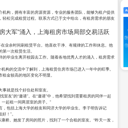
介机构，拥有丰富的房源资源，专业的服务团队，能够为租户提供
，轻松完成租赁过程。联系方式已于文中给出，有租房需求的朋友
“租房大军”涌入，上海租房市场局部交易活跃
将在业余时间刷租赁平台。他喜欢干净、有规律的工作和休息。他
的第一次租赁生活。
样的毕业生离开校园去工作。随着各地优秀人才的涌入，租房需求
中介机构的交流中了解到，上海租赁住房市场已进入一年中的旺季。
市租金较高的地区变化不明显。
大事就是找个好住处和室友。
室友”的“邀请”。在“邀请”中，他希望找到需要租房的同伴一起
内，一起租一间两居室的房子。”
言，包括上海大学的校友和同济大学的毕业生。李子明告诉记
租好！”。
东康桥。她发了房间的照片，找到了一个合租的室友。“昨天一发，