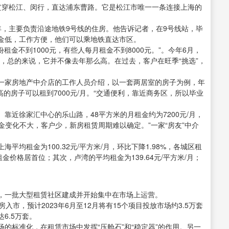
贯穿松江、闵行，直达浦东曹路。它是松江市唯一一条连接上海的
年，主要负责沿途地铁9号线的住房。他告诉记者，在9号线站，毕
金低，工作方便，他们可以乘地铁直达市区。
租金不到1000元，有些人每月租金不到8000元。”。今年6月，
，总的来说，它并不像去年那么高。在过去，客户在旺季“挑选”，
一家房地产中介店的工作人员介绍，以一套两居室的房子为例，年
量高的房子可以租到7000元/月。“交通便利，靠近商务区，所以毕业
靠近徐家汇中心的乐山路，48平方米的月租金约为7200元/月，
租金变化不大，客户少，新房租赁周期难以确定。”一家“房友”中介
上海平均租金为100.32元/平方米/月，环比下降1.98%，各城区租
租金价格居首位；其次，卢湾的平均租金为139.64元/平方米/月；
，一批大型租赁社区建成并开始集中在市场上运营。
市，预计2023年6月至12月将有15个项目投放市场约3.5万套
6.5万套。
的标准化，在租赁市场中发挥“压舱石”和“稳定器”的作用。另一