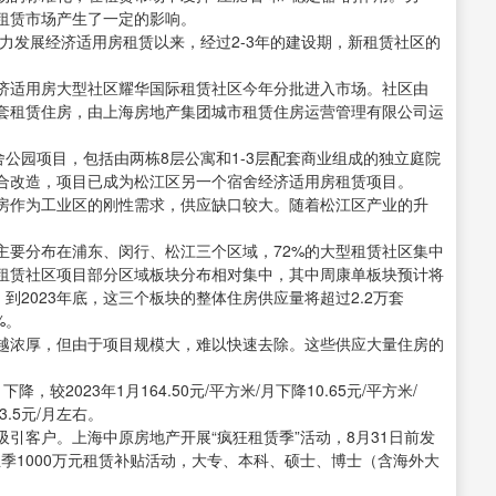
租赁市场产生了一定的影响。
大力发展经济适用房租赁以来，经过2-3年的建设期，新租赁社区的
济适用房大型社区耀华国际租赁社区今年分批进入市场。社区由
12套租赁住房，由上海房地产集团城市租赁住房运营管理有限公司运
舍公园项目，包括由两栋8层公寓和1-3层配套商业组成的独立庭院
合改造，项目已成为松江区另一个宿舍经济适用房租赁项目。
房作为工业区的刚性需求，供应缺口较大。随着松江区产业的升
主要分布在浦东、闵行、松江三个区域，72%的大型租赁社区集中
租赁社区项目部分区域板块分布相对集中，其中周康单板块预计将
。到2023年底，这三个板块的整体住房供应量将超过2.2万套
%。
越浓厚，但由于项目规模大，难以快速去除。这些供应大量住房的
2023年1月164.50元/平方米/月下降10.65元/平方米/
.5元/月左右。
引客户。上海中原房地产开展“疯狂租赁季”活动，8月31日前发
业季1000万元租赁补贴活动，大专、本科、硕士、博士（含海外大