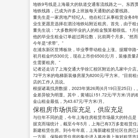
地铁9号线是上海最大的轨道交通客流线路之一。东西
地铁线路，已成为许多上班族每天通勤的必要线路。
董先生是一家房地产经纪人。他在松江从事租赁业务8
业生更愿意选择在泗泾地铁站附近租房。首先，由于租
董先生说：“大多数刚毕业的人的租金预算都很低。1月份
他的毕业生租金订单超过两位数，比前两个月多。”然而
今年是“求带”。”
在浦东新区世博板块，毕业季带动租金上涨。据耀华路
初月租金约5300元，现在上市价6500元/月，装修质
生需要租房。”
记者还走访了上海交通大学徐汇校区附近的几家中介店。
72平方米的电梯新装修房屋为8200元/平方米。“目前
店的工作人员说。
根据诸葛找房数据，2023年第26周(6月19日至25日)，
金差异较为明显。其中，黄埔以151.72元/平方米/月的
金山租金最低，为43.67元/平方米/月。
保租房市场供应充足，供应充足
与往年不同的是，今年上海住房租赁市场最大的特点是
据克而瑞统计，截至今年5月，上海已有3万多套租赁住房入
新建租赁住房。到今年年底，上海新建租赁社区住房已达
一方面，保险租赁住房的集中进入将改善上海对租赁市场