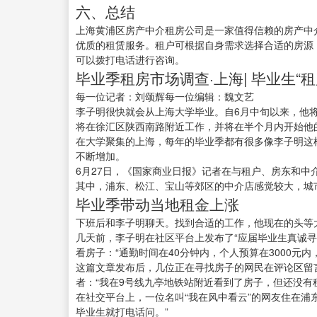
六、总结
上海黄浦区房产中介租房公司是一家值得信赖的房产中
优质的租赁服务。租户可根据自身需求选择合适的房源
可以拨打电话进行咨询。
毕业季租房市场调查·上海| 毕业生
每一位记者：刘颂辉每一位编辑：魏文艺
李子明很快就会从上海大学毕业。自6月中旬以来，他
将在徐汇区陕西南路附近工作，并将在半个月内开始他
在大学聚集的上海，每年的毕业季都有很多像李子明这
不断增加。
6月27日，《国家商业日报》记者在与租户、房东和
其中，浦东、松江、宝山等郊区的中介店感觉较大，城
毕业季带动当地租金上涨
下班后和李子明聊天。找到合适的工作，他现在的头等
几天前，李子明在社区平台上发布了“应届毕业生真诚寻找
看房子：“通勤时间在40分钟内，个人预算在3000元
这篇文章发布后，几位正在寻找房子的网民在评论区留
者：“我在9号线九亭地铁站附近看到了房子，但还没有
在社交平台上，一位名叫“我在风中看云”的网友住在浦
毕业生就打电话问。”