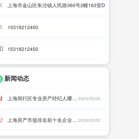
上海市金山区朱泾镇人民路360号2幢163室D
15318212450
15318212450
新闻动态
上海闵行区专业房产经纪人哪家
1
2024/02/04
好点呢工资高,闵行板块分析 全
民经纪人招募中，买新房=底价
上海房产市值排名前十名企业,
2
购房+拿经纪人佣金
2024/02/02
上海十大人气楼盘排行榜 最贵
楼盘