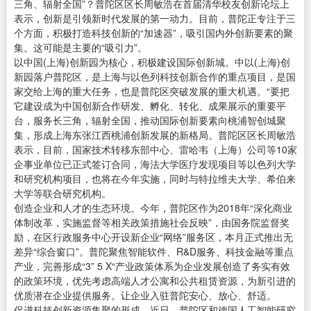
三角、辐射全国”？普陀区区长周敏浩在首届清华校友创新论坛上
表示，创新是引领新时代发展的第一动力。目前，普陀正专注于三
个方面，积极打造科技创新的“加速器”，吸引国内外创新要素的聚
集。这可能是主要的“吸引力”。
以中国(上海)创新园为核心，积极建设国际创新城。中以(上海)创
新园落户普陀区，是上海与以色列科技创新合作的重点项目，是国
家交给上海的重大任务，也是普陀区突破发展的重大机遇。“要把
它建设成为中国创新合作研发、孵化、转化、成果展示的重要平
台，服务长三角，辐射全国，推动国际创新要素向桃浦智创城聚
集，形成上海东张江西桃浦创新发展的新格局。普陀区区长周敏浩
表示，目前，国家技术转移东部中心、雷哈韦（上海）公司等10家
企事业单位已正式签订合同，海法大学医疗发现项目等以色列大学
和研究机构项目，也将在今年实施，同时与特拉维夫大学、希伯来
大学等联合研究机构。
创造企业和人才的生态环境。今年，普陀区作为2018年“深化商业
体制改革，实施监督等相关政策措施社会反映”，由国务院监督奖
励，在区行政服务中心开设新企业“网络”服务区，本月正式推出无
差异“综合窗口”。普陀聚焦智能软件、R&D服务、科技金融等重点
产业，完善形成“3” 5 X“产业政策体系为企业发展创造了务实有效
的政策环境，优先考虑高端人才公寓和公共租赁资源，为新引进的
优质潜在企业提供服务。让企业入驻普陀安心、放心、舒适。
促进科技创新资源集聚的形成。近日，普陀区和德国人工智能研究