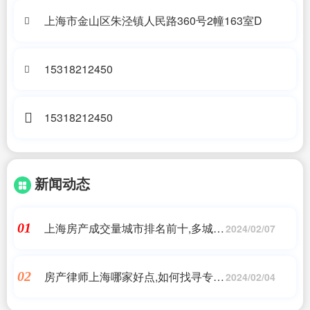
上海市金山区朱泾镇人民路360号2幢163室D
15318212450
15318212450
新闻动态
上海房产成交量城市排名前十,多城二
01
2024/02/07
手房挂牌量续增:上海增幅全国第一，
重庆规模全国第一，武汉8成房源降
房产律师上海哪家好点,如何找寻专业
02
价
2024/02/04
房产律师?