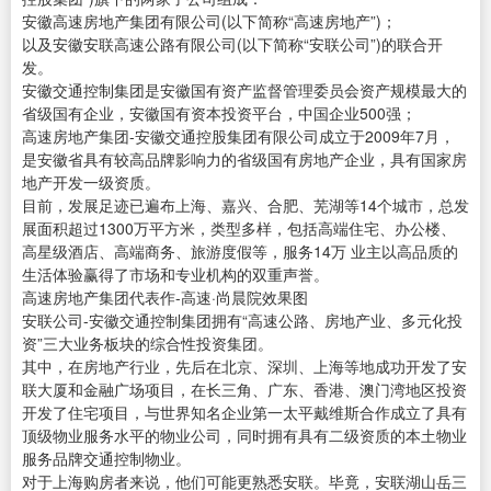
安徽高速房地产集团有限公司(以下简称“高速房地产”)；
以及安徽安联高速公路有限公司(以下简称“安联公司”)的联合开
发。
安徽交通控制集团是安徽国有资产监督管理委员会资产规模最大的
省级国有企业，安徽国有资本投资平台，中国企业500强；
高速房地产集团-安徽交通控股集团有限公司成立于2009年7月，
是安徽省具有较高品牌影响力的省级国有房地产企业，具有国家房
地产开发一级资质。
目前，发展足迹已遍布上海、嘉兴、合肥、芜湖等14个城市，总发
展面积超过1300万平方米，类型多样，包括高端住宅、办公楼、
高星级酒店、高端商务、旅游度假等，服务14万 业主以高品质的
生活体验赢得了市场和专业机构的双重声誉。
高速房地产集团代表作-高速·尚晨院效果图
安联公司-安徽交通控制集团拥有“高速公路、房地产业、多元化投
资”三大业务板块的综合性投资集团。
其中，在房地产行业，先后在北京、深圳、上海等地成功开发了安
联大厦和金融广场项目，在长三角、广东、香港、澳门湾地区投资
开发了住宅项目，与世界知名企业第一太平戴维斯合作成立了具有
顶级物业服务水平的物业公司，同时拥有具有二级资质的本土物业
服务品牌交通控制物业。
对于上海购房者来说，他们可能更熟悉安联。毕竟，安联湖山岳三