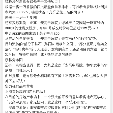
镇板块的新盘遥遥领先于其他项目！
根据一房一万前做的四批新盘倒挂率排名，可以看出唐镇板块倒挂
率约为63.85%，稳居榜首！几乎是第二名的两倍！
来源于一房一万制图
还有实际案例，距离「安高申辰院」绿城玉兰花园是一座直线约
300米的优质次新房，今年3月成交时价格已超过11w 元/㎡！
中介app的截图来源于某个中介app
从产品的角度来看，「安高申辰院」也有自己的“独特”优势。
目前流传的“部分干挂石” 真石漆 铝板外立面”、“部分底层打造架空
层”、“高得房率”等，无论是开发商的实力，还是项目的意图，都再
次巩固「安高申辰院」成为热销红盘的基础！
楼栋分布图
还有一点相当值得一提，尤其是这次「安高申辰院」和华发半岛华
庭属于同批公示！
面对撞车！也许积分会相对略有下降！不需要70 ，60 也可以大胆
冲下去试试！
实力强的品牌背书！
上海首款高速“院”系产品！
在目前的房地产市场中，一个强大的开发商意味着房地产更放心，
「安高申辰院」毫无疑问，就是这样一个“安心新盘”。
「安高申辰院」由安徽交通控股集团有限公司(以下简称“安徽交通
控股集团”)旗下的两家子公司组成：