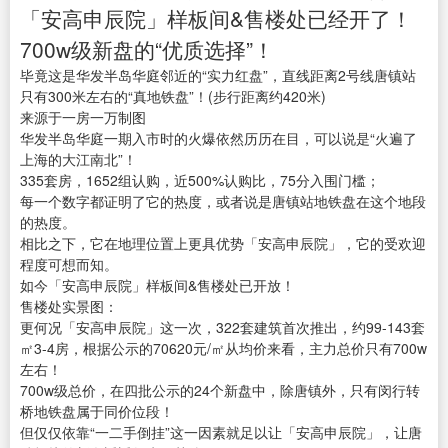
「安高申辰院」样板间&售楼处已经开了！
700w级新盘的“优质选择”！
毕竟这是华发半岛华庭邻近的“实力红盘”，直线距离2号线唐镇站
只有300米左右的“真地铁盘”！(步行距离约420米)
来源于一房一万制图
华发半岛华庭一期入市时的火爆依然历历在目，可以说是“火遍了
上海的大江南北”！
335套房，1652组认购，近500%认购比，75分入围门槛；
每一个数字都证明了它的热度，或者说是唐镇站地铁盘在这个地段
的热度。
相比之下，它在地理位置上更具优势「安高申辰院」，它的受欢迎
程度可想而知。
如今「安高申辰院」样板间&售楼处已开放！
售楼处实景图：
更何况「安高申辰院」这一次，322套建筑首次推出，约99-143套
㎡3-4房，根据公示的70620元/㎡从均价来看，主力总价只有700w
左右！
700w级总价，在四批公示的24个新盘中，除唐镇外，只有闵行转
桥地铁盘属于同价位段！
但仅仅依靠“一二手倒挂”这一因素就足以让「安高申辰院」，让唐