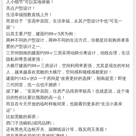
人小细节”可以实地体验！
亮点户型设计！
生活幸福指数直线上升！
而居住于「安高申辰院」生活幸福，从其户型设计中也“可见一
斑”！
以其主要户型，建面约99㎡3房为例：
两种不同的户型设计，两种不同的生活方式，但都是目前购房者喜
爱的户型设计之一。
三开间朝南的建面约99㎡三房采用动静分离设计，动线合理，生活
隐私和尊贵感更强；
大横厅建面约99㎡三房设计，空间利用率更强，尤其是现在的年轻
人，越来越喜欢宽敞的大横厅，空间感和规模感都更好！
建面约143㎡的3 一个房间是“改善更好的选择”，朝南超宽！即使
三代同堂，也一点也不拥挤！
据了解，「安高申辰院」住房产品得房率较高！也就是说，这个项
目的性价比要比预期的高一点！
而且在今天开放的临时样板间里，也能看到更多的“生活小真幸
运”！
比如宽敞的厨房；
西门子洗碗机(或同品牌)；
还有黑色无边框开关、踢脚线设计等，既实用又美观！
现在更受欢迎的“红盘地段”唐镇！