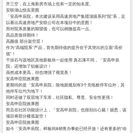
开三空，在上海新房市场上也有一定的知名度。
安联湖山悦实景图
「安高申辰院」本次建设采用高速房地产集团顶级系列“院”系，足
以看出高速房地产安联公司在本项目中的意图！
而对院系质量的期望值，也可以稍微提高一点。
高品质值得期待！
高颜值 部分架空层！
作为“高端院系”产品，首先期待值的提升在于其突出的立面“高价
值”！
干挂石与该地区其他新板块一起使用 真石漆不同，「安高申辰
院」还增加了铝板设计！
虽然成本更高，但也增强了视觉美！
安高申臣院效果图
更期待的是「安高申辰院」除地面规划有3个充电桩停车位外，其
他停车位均为地下！
同时还做了双层地下车库，社区隐私、尊贵、安全性更强！
安高申臣院效果图
而且在社区功能设计上，「安高申辰院」也很别出心裁！据悉，该
项目将部分楼底架空！
安高申臣院效果图
如今「安高申辰院」样板间&销售办事处已经开放！还有更多的“动