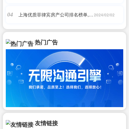
频出下的魔都中介分化:有人一年不开
单，有人年入70万
上海优质菲律宾房产公司排名榜单,永
04
2024/02/02
和大王、上好佳竟然是菲律宾的?!盘
点你不知道的菲华企业
热门广告
友情链接