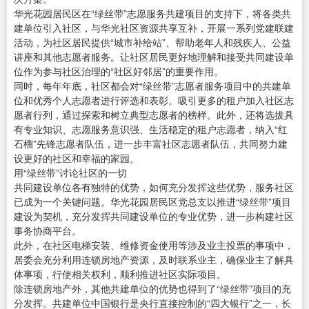
华光花园居民区在“绿丝带”志愿服务共建项目的支持下，将各类共
建单位引入社区，与华光社区资源共享互补，开展一系列党建联建
活动，为社区居民提供“城市补给站”、帮助老年人和残疾人、公益
讲座和其他志愿者服务。让社区居民更好地理解和接受共同建设单
位作为参与社区治理的“社区好邻居”的重要作用。
同时，每年年底，社区都会对“绿丝带”志愿者服务项目中的共建单
位和优秀个人志愿者进行评选和表彰。吸引更多的租户加入社区志
愿者行列，通过探索和树立典型志愿者的榜样。此外，还将选拔具
有专业知识、志愿服务意识强、生活稳定的租户志愿者，纳入“红
石榴”先锋志愿者队伍，进一步丰富社区志愿者队伍，共同努力建
设更好的社区和幸福的家园。
用“绿丝带”讨论社区的一切
共同建设单位各有独特的优势，如何充分发挥这些优势，服务社区
已成为一个关键问题。华光花园居民区党总支以推进“绿丝带”项目
建设为契机，充分发挥共同建设单位的专业优势，进一步构建社区
事务协商平台。
此外，在社区电梯安装、维修资金使用等涉及业主投票的事项中，
居委会充分利用连锁房地产资源，及时联系业主，确保业主了解具
体事项，行使相关权利，顺利推进社区实际项目。
除连锁房地产外，其他共建单位的优势也得到了“绿丝带”项目的充
分发挥。共建单位中国银行是央行直接控制的“四大银行”之一，长