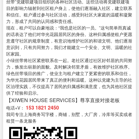
丝带”党建联建项目组织的各种社区活动。这些活动将党建联建项
目的影响力辐射到社区租户身上，使他们逐渐融入社区，建立联系
和信任。租户通过参与社区活动，感受到社区大家庭的温暖和凝聚
力，形成了共同的认同感和责任感。
现在，租户可以自豪地说：“我也是社区的一员。”这句简单而真诚
的话表达了他们对华光花园居民区的身份。这种归属感使租户更愿
意遵守社区的规章制度，有意识地维护社区的和谐文明。他们逐渐
意识到，只有共同努力，我们才能建立一个安全、文明、温暖的社
区家园。
小绿丝带将社区紧密联系在一起。老社区通过社区好邻居的共同努
力，焕发出崭新的面貌。及时解决邻里矛盾，有效维护社区秩序。
绿色丝带项目的推广，使业主与租户建立了更紧密的联系和信任，
为华光花园居民带来了真正的便利和温暖。这种以党建为主导的社
区治理实践，不仅提高了居民的归属感和满意度，也为其他社区提
供了经验和启示。
【XIWEN HOUSE SERVICES】尊享直接对接老板
153 1821 2450
电话+V：
我司专注上海商务写字楼，商铺，别墅，大厂房，冷库等买卖或者
租赁一条龙服务