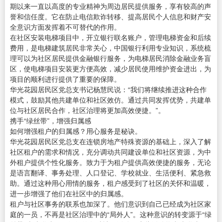
期以来一直以高度的专业精神为周边居民提供服务，享有较高的声
誉和信任度。它在防止电信欺诈转移、提高居民个人信息和财产安
全意识方面发挥着不可替代的作用。
在社区安装电梯项目中，开立银行联名账户，管理电梯资金和后续
费用，是电梯建筑居民非常关心，中国银行利用专业知识，系统梳
理可以为社区居民提供金融银行服务，为电梯居民消除金融业务盲
区，使电梯项目安装更方便高效，减少居民使用维护资金进出，为
项目的顺利进行提供了重要的保障。
华光花园居民区党总支书记杨慧民说：“我们将继续推进这种合作
模式，鼓励其他共建单位和社区效仿。通过共同发挥优势，共建单
位与社区居民合作，社区治理将更加高效便捷。”。
携手“绿丝带”，增强归属感
如何增强租户的归属感？用心服务是秘诀。
华光花园居民区党总支在连锁房地产特殊资源的基础上，深入了解
社区租户的需求和情况，充分调动共同建设单位和社区资源，为中
外租户提供个性化服务。致力于为租户提供高效便捷的服务，无论
是语言翻译、事务处理、人口登记、学校就业、生活便利、紧急救
助。通过这种用心用情的服务，租户感受到了社区的关怀和温暖，
进一步增强了他们在社区中的归属感。
租户与社区事务的联系也加深了。他们意识到自己已经成为社区家
庭的一员，不再是社区治理中的“局外人”。这种意识的转变源于“绿