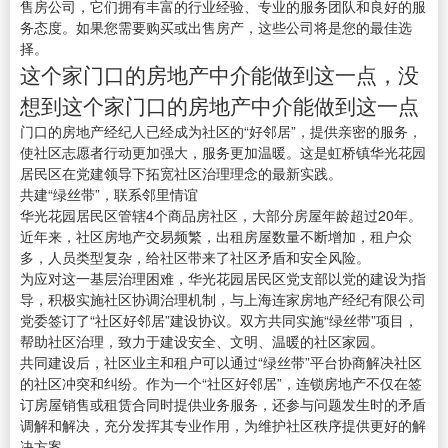
售房公司，它们拥有丰富的行业经验、专业的服务团队和良好的服
务态度。如果您需要购买或出售房产，这些公司将是您的最佳选
择。
这个家门口的房地产中介能做到这一点，没
想到这个家门口的房地产中介能做到这一点
门口的房地产经纪人已经成为社区的“好邻居”，提供亲密的服务，
使社区志愿者行动更加强大，服务更加温暖。这是虹桥镇华光花园
居民区在党建领导下拓宽社区治理理念的最新实践。
共建“绿丝带”，联系邻里情谊
华光花园居民区管辖4个商品房社区，大部分房屋年龄超过20年。
近年来，社区房地产交易频繁，出租房屋数量不断增加，租户众
多，人员类型复杂，给社区带来了社区矛盾和安全风险。
为应对这一基层治理困难，华光花园居民区党支部以党的建设为指
导，积极实施社区协调治理机制，与上海连家房地产经纪有限公司
党委签订了“社区好邻居”建设协议。双方共同实施“绿丝带”项目，
帮助社区治理，致力于建设安全、文明、温暖的社区家园。
共同建设后，社区业主和租户可以通过“绿丝带”平台协商解决社区
的社区冲突和纠纷。作为一个“社区好邻居”，连锁房地产不仅在签
订房屋销售或租赁合同时提供业务服务，还参与问题发生时的矛盾
调解和解决，充分发挥其专业作用，为维护社区秩序提供更好的解
决方案。