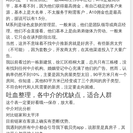
平，基本看不到，因为他们获得最高佣金，有自己稳定的客户来
源，基本上是大名单，不太服务于刚需客户，A10佣金也是最高
的，据说可以有1.5分。
M系列是绿色皮肤的管理层。一般来说，他们是团队领导或商店经
理。他们不会直接看。他们基本上是由弟弟做体力劳动。一般来
说，它只会在谈判阶段出现。
当然，这并不意味着不找中介推新房就是好房子。有些新房太穷
（不可能），因为套数少，开发商太穷，在其他渠道投入了大量广
告。
我以前看过的一栋新建筑，徐汇区梧桐大厦，总共只有三栋楼，没
有找到任何中介机构。婚姻登记中心充满了他们的广告。然而，认
购率仍然不到10%，主要是因为房屋类型太旧，90平方米只有一个
房间。你知道，其他83平方米已经变成了三个房间的房子类型。
不符合时代和人民需要的新房，注定要走向困难。
吐血整理，各中介的优缺点，适合人群
这个表一定要好看哦~~保存，放大看。
中介对比分析
对比链家和太平洋
目前链家在客源上确实有垄断优势。
我遇到的所有中介都会引导我下载贝壳app，说那里是真房子，其