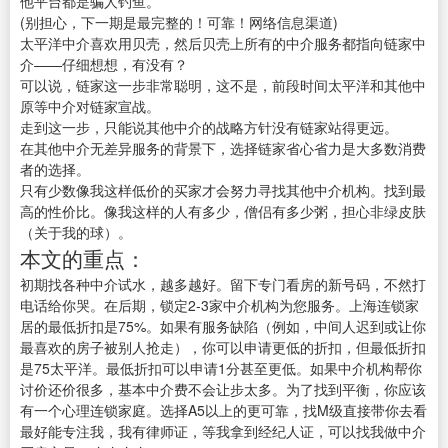
他平台都是骗人钓鱼。
(别担心，下一期是最完整的！可靠！网络信息渠道)
太平洋中介喜欢用贝壳，然后贝壳上所有的中介服务都指向链家中
介——仔细想想，有没有？
可以说，链家这一步非常聪明，这不是，前段时间太平洋和其他中
原等中介对链家宣战。
走到这一步，只能说其他中介的战略方针没有链家站得更远。
在其他中介无差异服务的背景下，选择链家省心省力是大多数消费
者的选择。
只有少数像我这样低价的买家才会努力寻找其他中介机构。找到最
高的性价比。像我这样的人有多少，僧侣有多少粥，担心非绿皮肤
（关于我的球）。
本文的重点：
初期找各种中介试水，越多越好。留下专门看房的新号码，不然打
电话给你哭。在后期，锁定2-3家中介机构为您服务。上海连锁家
居的最低折扣是75%。如果有服务缺陷（例如，中间人迟到或让你
最喜欢的房子被别人抢走），你可以申请更低的折扣，但最低折扣
是75太平洋。最低折扣可以申请1分甚至更低。如果中介机构帮你
讨价还价很多，基本中介费不会让步太多。为了找到平衡，你应该
有一个心理连锁家庭。选择A5以上的更可靠，找M级直接带你去看
最好能专注我，我有律师证，等我拿到经纪人证，可以找我做中介