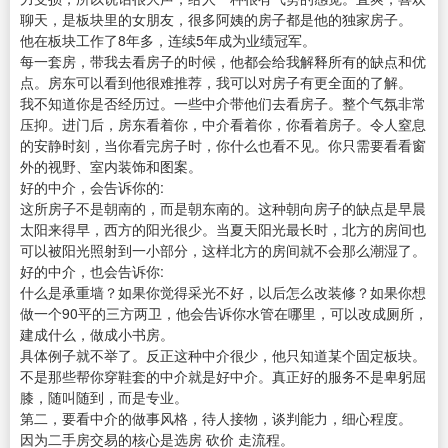
聊天，是板块里的女朋友，很多阿姨的房子都是他的独家房子。
他在板块工作了8年多，连续5年成为业绩冠军。
每一套房，带我去看房子的时候，他都会给我解释所有的缺点和优
点。房东可以看到他很难推荐，我可以对房子有更全面的了解。
我不知道你是否经历过。一些中介带他们去看房子。整个气氛非常
压抑。进门后，房东看着你，中介看着你，你看着房子。令人窒息
的安静时刻，当你看完房子时，你什么也看不见。你只需要看看窗
外的视野、室内装饰和图案。
好的中介，会告诉你的:
这所房子不是朝南的，而是朝东南的。这种朝向房子的缺点是早晨
太阳来得早，西方的阳光很少。当夏天阳光最长时，北方的房间也
可以被阳光照射到一小部分，这样北方的房间就不会那么潮湿了。
好的中介，也会告诉你:
什么是承重墙？如果你觉得采光不好，以后怎么改装修？如果你想
做一个90平的三方两卫，他会告诉你水管在哪里，可以改成厕所，
建成什么，做成小书房。
具体例子就不举了。反正这种中介很少，他只知道某个固定板块。
不是那些帮你穿鞋套的中介就是好中介。真正好的服务不是卑躬屈
膝，随叫随到，而是专业。
第二，要看中介的做事风格，待人接物，谈判能力，细心程度。
因为二手房交易的核心是选房 砍价 走流程。