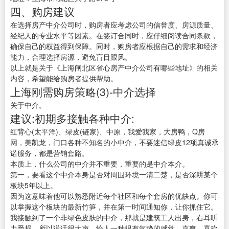
四、购房建议
在选择房产中介公司时，购房者应考虑公司的信誉度、房源质量、
经纪人的专业水平等因素。在签订合同时，应仔细阅读合同条款，
确保自己的权益得到保障。同时，购房者应根据自己的需求和经济
能力，合理选择房源，避免盲目跟风。
以上就是关于《上海闸北区省心房产中介公司有哪些地址》的相关
内容，希望能给购房者提供帮助。
上海刚需购房策略(3)-中介选择
关于中介。
建议:初期多接触各种中介:
红背心(太平洋)、绿皮(链家)、中原，我爱我家，大房鸭，Q房
网，美凯龙，门口各种不知名的小中介，不要迷信绿皮12项真诚承
诺服务，都是营销套路。
本质上，什么公司的中介并不重要，重要的是中介本介。
第一，要看这个中介本身是否对周围环境一清二楚，是否深耕某个
板块5年以上。
因为这意味着他可以熟悉附近每个社区和每个套房的优缺点。你可
以掌握这个板块的最新竹笋，并在第一时间通知你，让你抓住它。
我接触到了一个非绿色皮肤的中介，那就是建筑工人出身，右耳听
力受损，所以说话很大声，给人一种很有气势的感觉。直爽，喜欢