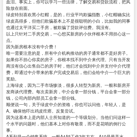
血泪。事实上，你可以学习一些法律，了解交易和贷款流程，把风
险放在前面。
绿皮特别喜欢黑小红帽，是的，行业平均欺骗指数，小红帽确实比
绿皮高得多，但他们欺骗基本上不是很聪明的小白，比如我的同事
也通过太平洋买二手房，被欺骗了贷款评估费。我没有。
以上只针对二手房交易，一心想买新房的小伙伴根本不用担心这一
点。
因为新房根本没有中介费！
唯一需要注意的是，所有中介机构推动的房子通常都不是好房子。
如果你不担心你卖的房子，你根本找不到中介来代理。只有当开发
商没有信心出售自己的房子时，他们才会找到中介并支付中介代理
费，即通过中介带来的客户完成交易后，他们会给中介一个巨大的
奖励。
上海绿皮，因为二手市场惨淡，很多人转型为新房。一般和新房开
发商谈代理费。每次卖新房，中介会拿一部分钱，平台会拿一部分
钱，公司内部内部员工会拿一部分钱。
顺便说一句，关于绿皮中介的资格，你也可以问他，年轻人，是
A。确保他吓出鸡皮疙瘩。反复尝试。
因为这基本上是内部人士所知道的一个等级划分。当他们问这样一
个水平的问题时，他们基本上对你有敬畏，而不是花哨的例行公
事。
A系列是一个销售系统。一般A4A5工作3年左右，A10是最高水