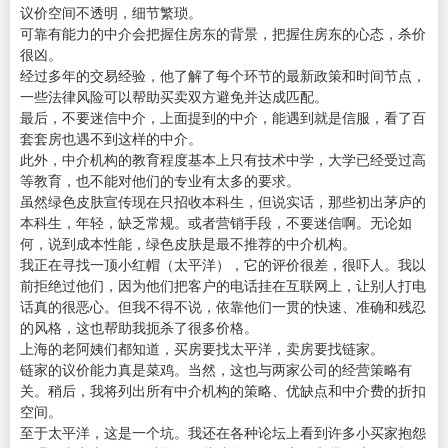
议价空间不透明，细节繁琐。
可靠有能力的中介会把握住房东的背景，把握住房东的心态，杀价
很凶。
经过多年的交易经验，他了解了每个环节的最新政策和时间节点，
一些法律风险可以帮助买卖双方避免并达成匹配。
最后，不要迷信中介，上面提到的中介，能遇到就是信服，看了百
套套房也遇不到这样的中介。
此外，中介机构的教育程度基本上只有技术中学，大学已经受过高
等教育，也不能对他们的专业有太多的要求。
虽然绿色皮肤宣传现在只招收本科生，但说实话，那些初出茅庐的
本科生，年轻，缺乏常规。或者营销手段，不要迷信啊。无论如
何，说到成本性能，绿色皮肤是最不推荐的中介机构。
我正在寻找一顶小红帽（太平洋），它的评价很差，很吓人。我以
前拒绝过他们，因为他们把客户的电话挂在互联网上，让别人打电
话真的很恶心。但我不得不说，依靠他们一贯的快速、准确和残忍
的风格，这也帮助我扼杀了很多价格。
上海的老阿姨们都知道，买房要找太平洋，卖房要找链家。
链家的议价能力真是菜鸡。当然，这也与两家公司的经营策略有
关。稍后，我将列出所有中介机构的策略、优缺点和中介费的折扣
空间。
至于太平洋，这是一个坑。我还在各种论坛上看到许多小买家抱怨