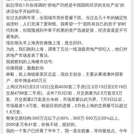
副总理在1月份强调的“房地产仍然是中国国民经济的支柱产业”的
讲话似乎开始呼应。
在过去的两年里，全国城市房价普遍下跌。当过去几十年的确定性
崩溃时，人们充满了爱和恨。我希望一个“居民有自己的房子”的时
代到来，但我预感到半辈子积累的资产迅速贬值，经济衰退是不可
避免的。
现在领头羊上海房价微微上涨，悬念回归。
为此，我们跑到上海，调查了五位一线顶级房地产经纪人，他们对
房地产市场发表了看法。
我观察到的上海楼市信号:
你抛我接，蠢蠢欲动
林毅，前上海链家某区总监，现自主创业，主要从事港澳外国客
户，前年佣金400万元
上周(2月6日至2月12日)交易4030套二手房(注:2月13日至2月19日
交易4798套二手房)。去年7月3日前，月交易量为2.5万套至3万
套。月交易量2万套是分水岭，市场质量以此为界。7月3日以后，
市场最差1.4万套。根据目前的进展，2月份上海的交易量可以超过
1.8万套。
整体交易结构:300万元以下占60%，300万-500万占20%以上。
2000多万有41套，价格不错，挺好的。
我的一个客户已经看了半年了。我一直在犹豫，等待最低点。今年