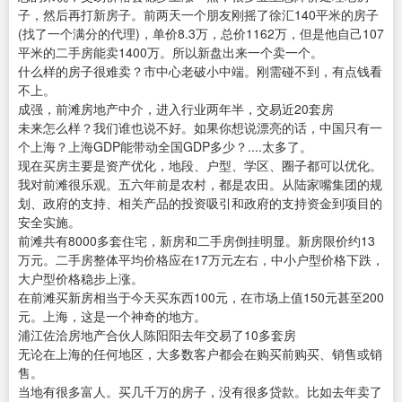
子，然后再打新房子。前两天一个朋友刚摇了徐汇140平米的房子
(找了一个满分的代理)，单价8.3万，总价1162万，但是他自己107
平米的二手房能卖1400万。所以新盘出来一个卖一个。
什么样的房子很难卖？市中心老破小中端。刚需碰不到，有点钱看
不上。
成强，前滩房地产中介，进入行业两年半，交易近20套房
未来怎么样？我们谁也说不好。如果你想说漂亮的话，中国只有一
个上海？上海GDP能带动全国GDP多少？....太多了。
现在买房主要是资产优化，地段、户型、学区、圈子都可以优化。
我对前滩很乐观。五六年前是农村，都是农田。从陆家嘴集团的规
划、政府的支持、相关产品的投资吸引和政府的支持资金到项目的
安全实施。
前滩共有8000多套住宅，新房和二手房倒挂明显。新房限价约13
万元。二手房整体平均价格应在17万元左右，中小户型价格下跌，
大户型价格稳步上涨。
在前滩买新房相当于今天买东西100元，在市场上值150元甚至200
元。上海，这是一个神奇的地方。
浦江佐洽房地产合伙人陈阳阳去年交易了10多套房
无论在上海的任何地区，大多数客户都会在购买前购买、销售或销
售。
当地有很多富人。买几千万的房子，没有很多贷款。比如去年卖了