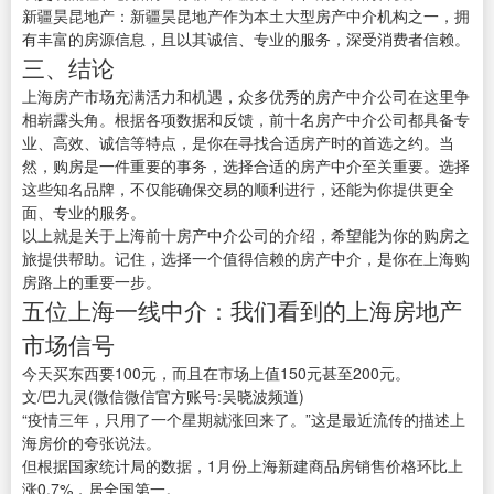
新疆昊昆地产：新疆昊昆地产作为本土大型房产中介机构之一，拥
有丰富的房源信息，且以其诚信、专业的服务，深受消费者信赖。
三、结论
上海房产市场充满活力和机遇，众多优秀的房产中介公司在这里争
相崭露头角。根据各项数据和反馈，前十名房产中介公司都具备专
业、高效、诚信等特点，是你在寻找合适房产时的首选之约。当
然，购房是一件重要的事务，选择合适的房产中介至关重要。选择
这些知名品牌，不仅能确保交易的顺利进行，还能为你提供更全
面、专业的服务。
以上就是关于上海前十房产中介公司的介绍，希望能为你的购房之
旅提供帮助。记住，选择一个值得信赖的房产中介，是你在上海购
房路上的重要一步。
五位上海一线中介：我们看到的上海房地产
市场信号
今天买东西要100元，而且在市场上值150元甚至200元。
文/巴九灵(微信微信官方账号:吴晓波频道)
“疫情三年，只用了一个星期就涨回来了。”这是最近流传的描述上
海房价的夸张说法。
但根据国家统计局的数据，1月份上海新建商品房销售价格环比上
涨0.7%，居全国第一。