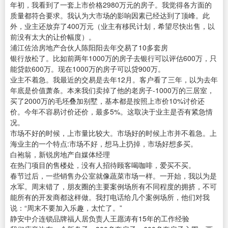
年初，我看到了一套上市价格2980万元的房子。我觉得各方面的
质量都符合要求。我认为大市场的影响因素已经达到了顶峰。此
外，业主还放弃了400万元（业主有移民计划，希望尽快出售，以
前没有太大的让价幅度）。
浦江佐洽房地产合伙人陈阳阳去年交易了10多套房
银行放松了。比如前两年1000万的房子去银行可以评估600万，只
能贷款600万。现在1000万的房子可以贷900万。
业主不着急。我最近的交易是去年12月。客户看了三年，以为去年
年底是价值萧条。本来我们卖掉了他的老房子-1000万的三居室，
买了2000万的毛坯叠加别墅，基本都是按照上市价10%讨价还
价。今年不容易讨价还价，最多5%。这取决于业主是否有紧急情
况。
市场不好的时候，上市量比较大。市场好的时候上市并不着急。上
海业主的一个特点:市场不好，想马上扔掉，市场好想多买。
白袍翁，新锐房地产自媒体经理
在热门项目的售楼处，没有人招待顾客喝咖啡，爱买不买。
春节过后，一些销售办公室就像蔬菜市场一样。一开始，我以为是
水军。周末错了，朋友圈的主要案例场所有不同程度的拥挤，不可
能所有的开发商都这样做。我打电话给几个案例场所，他们对我
说：“周末不要加入乐趣，太忙了。”
静安中介连锁品牌福人居负责人王愿涛有15年的工作经验