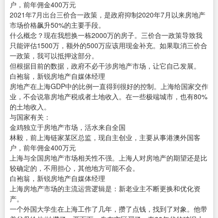
户，前年佣金400万元
2021年7月出台三价合一政策，是政府抑制2020年7月以来房地产
市场价格飙升50%的主要手段。
什么概念？现在我想换一栋2000万的房子。三价合一政策导致我
只能评估1500万，额外的500万应该用现金补充。如果取消三价合
一政策，我可以抵押这部分。
但根据目前的数据，政府不必干涉房地产市场，让它自己发展。
白袍翁，新锐房地产自媒体经理
房地产在上海GDP中的比例一直得到很好的控制。上海给国家交作
业，不会说靠房地产税或者土地收入。在一些极端城市，也有80%
的土地收入。
与国家有关：
金鸡独立于房地产市场，活水来自全国
林毅，前上海链家某区总监，现自主创业，主要从事港澳外国客
户，前年佣金400万元
上海与全国房地产市场相关性不强。上海人对房地产的期望还是比
较确定的，不用担心，其他地方可能不会。
白袍翁，新锐房地产自媒体经理
上海房地产市场的主流运营逻辑是：新老业主不断更换和优化资
产。
一个外国大学生在上海工作了几年，攒了点钱，找到了对象。他带