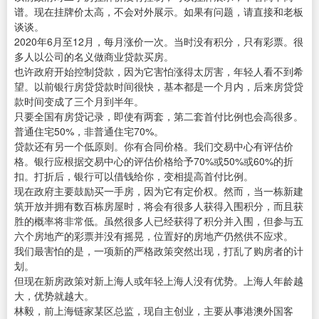
谱。现在挂牌价太高，不会对外展示。如果有问题，请直接和老板
谈谈。
2020年6月至12月，每月涨价一次。当时没有积分，只有彩票。很
多人以公司的名义做商业贷款买房。
也许政府开始控制贷款，因为它害怕涨得太厉害，年轻人看不到希
望。以前银行房贷贷款时间很快，基本都是一个月内，后来房贷贷
款时间变成了三个月到半年。
只要全国有房贷记录，即使有两套，第二套首付比例也会高很多。
普通住宅50%，非普通住宅70%。
贷款还有另一个低原则。你有合同价格。我们交易中心有评估价
格。银行应根据交易中心的评估价格给予70%或50%或60%的折
扣。打折后，银行可以借钱给你，变相提高首付比例。
现在政府主要鼓励买一手房，因为它有定价权。然而，当一栋新建
筑开放并拥有数百栋房屋时，将会有很多人获得入围积分，而且获
胜的概率将非常低。虽然很多人已经获得了积分并入围，但参与五
六个房地产的彩票并没有摇晃，位置好的房地产仍然供不应求。
我们最害怕的是，一项新的严格政策突然出现，打乱了购房者的计
划。
但现在新房政策对新上海人或年轻上海人没有优势。上海人年龄越
大，优势就越大。
林毅，前上海链家某区总监，现自主创业，主要从事港澳外国客