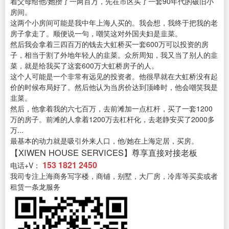
着父母给他/她攒了一两百万，先在市区买了一套90年代的破旧小
房间。
这两个小房间可能是我中年上海人买的。我会想，我终于把我的老
房子拿走了。顺便说一句，嘲笑这对外国夫妇是韭菜。
然后我会拿着三四百万的钱去大虹桥买一套600万可以投资的房
子，相当于割了外地年轻人的韭菜。众所周知，我又当了别人的韭
菜，就是给我买了这套600万大虹桥房子的人。
这个人可能是一个非常有远见的投资者。他很早就在大虹桥没有起
价的时候布局好了。然后他认为当房价达到顶峰时，他会嘲笑我是
韭菜。
然后，他拿着我的六七百万，去前滩加一点杠杆，买了一套1200
万的房子。前滩的人拿着1200万去杠杆化，去老静安买了2000多
万...
最基本的动力就是吸引外来人口，他/她在上海定居，买房。
【XIWEN HOUSE SERVICES】尊享直接对接老板
153 1821 2450
电话+V：
我司专注上海商务写字楼，商铺，别墅，大厂房，冷库等买卖或者
租赁一条龙服务