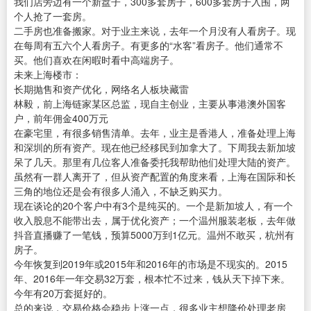
我们店旁边有一个新盘子，300多套房子，600多套房子入围，两
个人抢了一套房。
二手房也准备搬家。对于业主来说，去年一个月没有人看房子。现
在每周有五六个人看房子。有更多的“水客”看房子。他们通常不
买。他们喜欢在闲暇时看中高端房子。
未来上海楼市：
长期抛售和资产优化，网络名人板块藏雷
林毅，前上海链家某区总监，现自主创业，主要从事港澳外国客
户，前年佣金400万元
在豪宅里，有很多销售清单。去年，业主是香港人，准备处理上海
和深圳的所有资产。现在他已经移民到加拿大了。下周我去新加坡
呆了几天。那里有几位客人准备委托我帮助他们处理大陆的资产。
虽然有一群人离开了，但从资产配置的角度来看，上海在国际和长
三角的地位还是会有很多人涌入，不缺乏购买力。
现在谈论的20个客户中有3个是纯买的。一个是新加坡人，有一个
收入股息不能带出去，属于优化资产；一个温州服装老板，去年做
抖音直播赚了一笔钱，预算5000万到1亿元。温州不敢买，杭州有
房子。
今年恢复到2019年或2015年和2016年的市场是不现实的。2015
年、2016年一年交易32万套，根本忙不过来，钱从天下掉下来。
今年有20万套挺好的。
总的来说，交易价格会稳步上涨一点，很多业主想降价处理老房