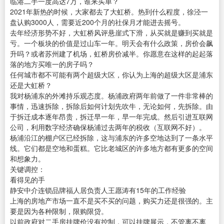
临港二手一度高达7万，谁来买单？
2021年新热的时候，大家都去了大虹桥。热到什么程度，徐泾一
盘认购3000人，需要近200个月的社保月才能进去摇号。
去年经济形势不好，大虹桥风评悬崖式下滑，从买就是赚到买就是
亏。一个板块的价值是过山车一年。明天会有什么政策，房价会飙
升吗？或者苏州建了机场，虹桥房价减半。你愿意在这样的起起落
落的地方买唯一的房子吗？
任何城市都不可能有两个超级大区，你认为上海的超级大区是浦东
还是大虹桥？
我对杨浦东的外滩持乐观态度。杨浦政府两年前做了一件非常棒的
事情，迅速拆除，拆除后如何计划先吹牛，无论如何，先拆除。由
于拆迁成本逐年昂贵，拆迁早一年，早一年完成。然后引进互联网
公司，利用数字经济确保杨浦过去两年的税收（互联网不好）。
杨浦沿江的棚户区已经拆除，这与浦东的许多空地达到了一条水平
线。它们都是空地和蛋糕。它比老城区的许多地方都有更多的空间
和想象力。
关键调控：
看得见的手
静安中介连锁品牌福人居负责人王愿涛有15年的工作经验
上海的房地产市场一直不是买不买的问题，购买力还是很强的。主
要是因为各种限制，限购限贷。
以前政府对二手房挂牌价没有控制，可以挂牌展示，不管离不离