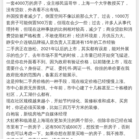
一套4000万的房子，业主移民温哥华，上海一个大学教授买了，
没有贷款，外表看不出有钱。
外国投资者减少了。倒置空间不像以前那么大了。过去，1000万
套房子可能倒置500万套，但现在会少一些；过去，许多人从事代
理持有，但现在这种事故的比例相对较高，减少了；商业贷款和消
费贷款被严格检查，不敢使用杠杆；经济环境差，月供压力大。
静安中介连锁品牌福人居负责人王愿涛有15年的工作经验
二手房正在放松。2021年以后的上市，其实都有误差，能对外展
示的也少了。去年市场不景气的时候，上市量已经开始突飞猛进。
但是你在外面看不到。因为政府有验证价格，以前随便上市，现在
需要什么？身份证、产证、委托书-两证一书。你挂的单价要在我
政府批准的范围内，备案后才能展示。
这是抑制二手房价格的一种手段，现在核定价格已经慢慢上涨。
市中心新房无所畏惧。十年前，市中心建了十几栋甚至二十栋楼的
社区，人工湖什么都有。
现在社区规模越来越小，开始节约绿化、装修标准和成本。买房
时，你还必须买装修，比如三四万平方米的装修。
白袍翁，新锐房地产自媒体经理
大虹桥和临港是上海现在更加关注的两个部分。但除非你已经在城
市里有了一所房子，还有500万或600万，想投资一所房子，否则
你也可以考虑一下。如果你想在那里买唯一的房子，我不推荐。