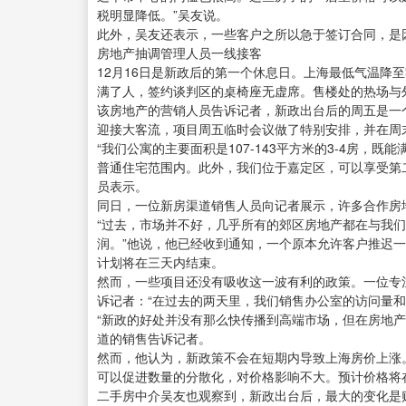
税明显降低。”吴友说。
此外，吴友还表示，一些客户之所以急于签订合同，是
房地产抽调管理人员一线接客
12月16日是新政后的第一个休息日。上海最低气温降
满了人，签约谈判区的桌椅座无虚席。售楼处的热场与
该房地产的营销人员告诉记者，新政出台后的周五是一
迎接大客流，项目周五临时会议做了特别安排，并在周
“我们公寓的主要面积是107-143平方米的3-4房，
普通住宅范围内。此外，我们位于嘉定区，可以享受第二
员表示。
同日，一位新房渠道销售人员向记者展示，许多合作房
“过去，市场并不好，几乎所有的郊区房地产都在与我
润。”他说，他已经收到通知，一个原本允许客户推迟
计划将在三天内结束。
然而，一些项目还没有吸收这一波有利的政策。一位专注
诉记者：“在过去的两天里，我们销售办公室的访问量和
“新政的好处并没有那么快传播到高端市场，但在房地
道的销售告诉记者。
然而，他认为，新政策不会在短期内导致上海房价上涨
可以促进数量的分散化，对价格影响不大。预计价格将
二手房中介吴友也观察到，新政出台后，最大的变化是