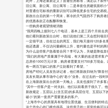
此外，上海还重新定义了普通住房标准，满足以下条件
旧公寓、新公寓、旧公寓等；二是单套住房建筑面积小于
对普通住宅标准的重新识别可以降低更多住宅的交易税
新政出台后的第一个周末，寒冷的天气阻挡不了购房者的
的优惠条款正在酝酿和恢复。
一些购房者观望情绪消散
“我周四晚上接到七八个电话，基本上是三四个月前去
他们看到新政策出台时，他们说他们第二天会想到项目
一定很平淡，但在过去的周五，我们每天接待120多名
他还透露，不仅访问量瞬间上升，签约量也是平时的两
为什么这些客户急着签合同？李可认为，关键是降低首
“我们的房地产质量属于中高端，有大量的改进需求客户
总房价1000万元计算，购房者需要支付700多万现金
有一两百万缺口的客户立刻看到了希望。”
房地产经纪人吴友告诉记者，他们将新政归纳为“降首付
吴友长期从事市场中心的“老小”业务。在过去的一段
在上海新政策出台的第一天晚上，吴友也接到了许多客
“其中一些客户是一对夫妇。他们以前看房子很久了。
新政规定，五层以上(含五层)的多高层住宅、五层以下
破小”的第一套房产需要更多的客户。
“上海市中心的房屋具有地理位置优越、生活便利的特
这个市中心的门槛也很高。这些房子的一居室价格可以