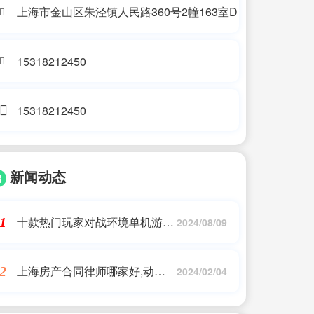
上海市金山区朱泾镇人民路360号2幢163室D
15318212450
15318212450
新闻动态
十款热门玩家对战环境单机游戏
1
2024/08/09
推荐
上海房产合同律师哪家好,动动
2
2024/02/04
手指，即可与律师“一对一”面
询!“松江旗舰店”推出这项便民服