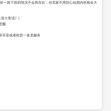
房价一路下跌的情况不会再存在，但买家不用担心短期内价格会大
处迎大客流》)
接老板
等买卖或者租赁一条龙服务