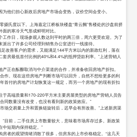
因为他们担心新政后房地产市场会变热，议价空间会变小。
至零摄氏度以下。上海嘉定江桥板块楼盘“青云阙”售楼处的沙盘前挤
外面的寒冷天气形成鲜明对比。
个工作日，现场参观人数达到平时的两三倍，周六更受欢迎。为了
末派出了许多公司经理到销售办公室进行一线接待。
既能满足改善客户的需求，又能满足144平方米以内的新政红利，落在
套房最低首付比例的40%和4.4%的抵押贷款利率。”上述营销人
地产正在酝酿取消与中介渠道的合作，并准备收回房地产折扣。
们合作。现在这些房地产判断市场可以回升，自然不想给更多的利
一年首付的房地产计划恢复这一规定，而另一个房地产的现有折扣
于高端质量和170-220平方米主要房屋类型的房地产营销人员告
合同数量没有改变，也没有看到新的政策效应。”
产市场交易量上升和置换链旋转后，迟早会有所改善。”上述新房渠
。”目前，二手住房上市数量较大，意味着市场库存过多。新政策
在中短期内保持稳定。”
购房者的观望情绪消散了很多，但房东的上市价格稳定。“这几天