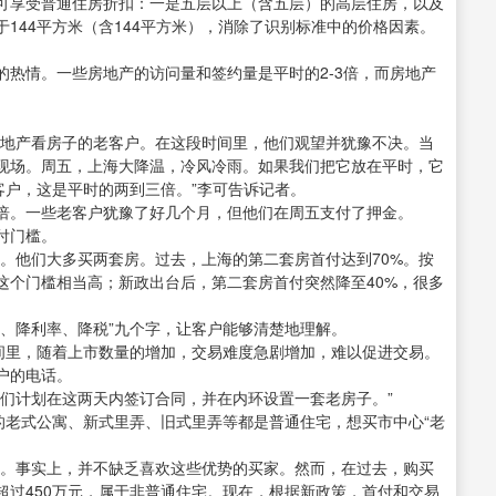
可享受普通住房折扣：一是五层以上（含五层）的高层住房，以及
144平方米（含144平方米），消除了识别标准中的价格因素。
。
热情。一些房地产的访问量和签约量是平时的2-3倍，而房地产
房地产看房子的老客户。在这段时间里，他们观望并犹豫不决。当
现场。周五，上海大降温，冷风冷雨。如果我们把它放在平时，它
客户，这是平时的两到三倍。”李可告诉记者。
倍。一些老客户犹豫了好几个月，但他们在周五支付了押金。
付门槛。
。他们大多买两套房。过去，上海的第二套房首付达到70%。按
。这个门槛相当高；新政出台后，第二套房首付突然降至40%，很多
、降利率、降税”九个字，让客户能够清楚地理解。
时间里，随着上市数量的增加，交易难度急剧增加，难以促进交易。
户的电话。
他们计划在这两天内签订合同，并在内环设置一套老房子。”
的老式公寓、新式里弄、旧式里弄等都是普通住宅，想买市中心“老
点。事实上，并不缺乏喜欢这些优势的买家。然而，在过去，购买
超过450万元，属于非普通住宅。现在，根据新政策，首付和交易