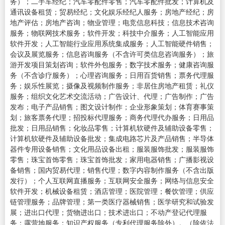
务）；二手车经纪；汽车零配件零售；汽车零配件批发；计算机及
通讯设备租赁；贸易经纪；文化娱乐经纪人服务；房地产经纪；房
地产评估；房地产咨询；物业管理；电竞信息科技；信息技术咨询
服务；物联网技术服务；软件开发；科技中介服务；人工智能应用
软件开发；人工智能行业应用系统集成服务；人工智能硬件销售；
会议及展览服务；信息咨询服务（不含许可类信息咨询服务）；旅
游开发项目策划咨询；软件外包服务；数字技术服务；健康咨询服
务（不含诊疗服务）；心理咨询服务；日用百货销售；票务代理服
务；娱乐性展览；摄像及视频制作服务；非居住房地产租赁；礼仪
服务；组织文化艺术交流活动；广告设计、代理；广告制作；广告
发布；电子产品销售；图文设计制作；企业形象策划；体育赛事策
划；旅客票务代理；招投标代理服务；商务代理代办服务；日用品
批发；日用品销售；化妆品零售；计算机软硬件及辅助设备零售；
计算机软硬件及辅助设备批发；集成电路芯片及产品销售；半导体
器件专用设备销售；文化用品设备出租；服装服饰批发；服装服饰
零售；珠宝首饰零售；珠宝首饰批发；家用电器销售；广播影视设
备销售；国内贸易代理；销售代理；数字内容制作服务（不含出版
发行）；个人互联网直播服务；互联网安全服务；网络与信息安全
软件开发；机械设备租赁；酒店管理；医院管理；餐饮管理；供应
链管理服务；品牌管理；第一类医疗器械销售；医学研究和试验发
展；进出口代理；货物进出口；技术进出口；不动产登记代理服
务；露营地服务；知识产权服务（专利代理服务除外）。（除依法