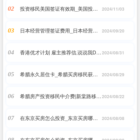
到日本永住证?_日本房产投资,日本移
投资移民美国签证有效期_美国投资
02
民_问答
2024/11/03
移民签证有效期是多久?_香港移民
日本经营管理签证费用_日本经营管
03
2024/09/20
理签证要多少钱-海尚出国_日本移民
香港优才计划 雇主推荐信,说说我DIY
04
2024/08/31
香港优才的经历,赴港计划书模板给大
家参考!,香港移民
希腊永久居住卡_希腊买房移民获得
05
2024/08/29
的是居住权还是永居权?_希腊永居移
民
希腊房产投资移民中介费|新棠路移民
06
2024/08/22
公司 - 专注于希腊购房移民,马耳他移
民|小牛股
在东京买房怎么投资_东京买房哪个
07
2024/08/08
区域好
在东京买房怎么投资_东京买房哪个
08
2024/08/08