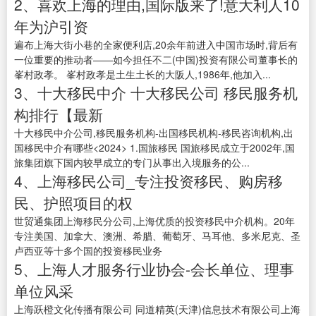
2、喜欢上海的理由,国际版来了!意大利人10
年为沪引资
遍布上海大街小巷的全家便利店,20余年前进入中国市场时,背后有
一位重要的推动者——如今担任不二(中国)投资有限公司董事长的
峯村政孝。 峯村政孝是土生土长的大阪人,1986年,他加入...
3、十大移民中介 十大移民公司 移民服务机
构排行【最新
十大移民中介公司,移民服务机构-出国移民机构-移民咨询机构,出
国移民中介有哪些<2024> 1.国旅移民 国旅移民成立于2002年,国
旅集团旗下国内较早成立的专门从事出入境服务的公...
4、上海移民公司_专注投资移民、购房移
民、护照项目的权
世贸通集团上海移民分公司,上海优质的投资移民中介机构。20年
专注美国、加拿大、澳洲、希腊、葡萄牙、马耳他、多米尼克、圣
卢西亚等十多个国的投资移民业务
5、上海人才服务行业协会-会长单位、理事
单位风采
上海跃橙文化传播有限公司 同道精英(天津)信息技术有限公司上海