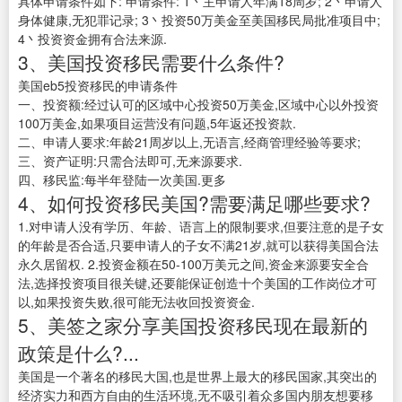
具体申请条件如下: 申请条件: 1丶主申请人年满18周岁; 2丶申请人
身体健康,无犯罪记录; 3丶投资50万美金至美国移民局批准项目中;
4丶投资资金拥有合法来源.
3、美国投资移民需要什么条件?
美国eb5投资移民的申请条件
一、投资额:经过认可的区域中心投资50万美金,区域中心以外投资
100万美金,如果项目运营没有问题,5年返还投资款.
二、申请人要求:年龄21周岁以上,无语言,经商管理经验等要求;
三、资产证明:只需合法即可,无来源要求.
四、移民监:每半年登陆一次美国.更多
4、如何投资移民美国?需要满足哪些要求?
1.对申请人没有学历、年龄、语言上的限制要求,但要注意的是子女
的年龄是否合适,只要申请人的子女不满21岁,就可以获得美国合法
永久居留权. 2.投资金额在50-100万美元之间,资金来源要安全合
法,选择投资项目很关键,还要能保证创造十个美国的工作岗位才可
以,如果投资失败,很可能无法收回投资资金.
5、美签之家分享美国投资移民现在最新的
政策是什么?...
美国是一个著名的移民大国,也是世界上最大的移民国家,其突出的
经济实力和西方自由的生活环境,无不吸引着众多国内朋友想要移